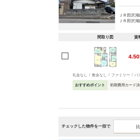
ＪＲ田沢湖線
ＪＲ田沢湖線
間取り図
賃
4.50
礼金なし
敷金なし
ファミリー
バ
おすすめポイント
初期費用カード決
チェックした物件を一括で