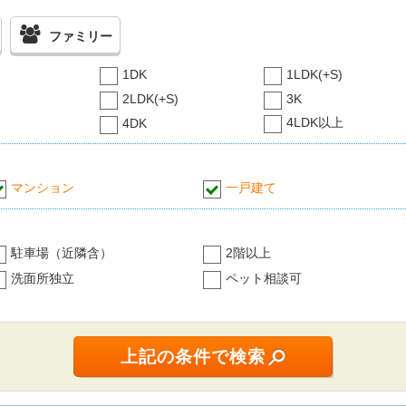
ファミリー
1DK
1LDK(+S)
2LDK(+S)
3K
4LDK以上
4DK
マンション
一戸建て
駐車場（近隣含）
2階以上
洗面所独立
ペット相談可