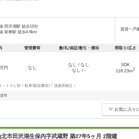
 田沢湖駅 徒歩10分
賃貸一戸
 刺巻駅 徒歩4.8km
料
管理費等
敷/礼/保証/敷引・償却
間取り/広さ
なし / なし
5DK
なし
万円
2
なし / -
118.23m
ス・トイレ別
駐車場(近隣含)
洗面所独立
済可
お気に入り
北市田沢湖生保内字武蔵野 築27年5ヶ月 2階建