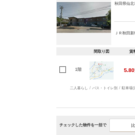
秋田県仙北
ＪＲ秋田新幹
間取り図
賃
1階
5.80
二人暮らし
バス・トイレ別
駐車場(
チェックした物件を一括で