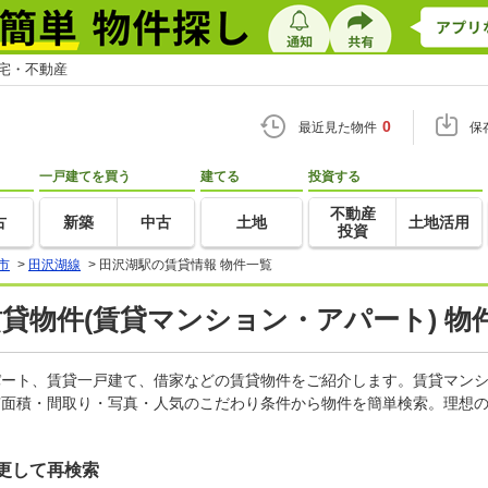
住宅・不動産
0
最近見た物件
保
一戸建てを買う
建てる
投資する
不動産
古
新築
中古
土地
土地活用
投資
市
>
田沢湖線
>
田沢湖駅の賃貸情報 物件一覧
賃貸物件(賃貸マンション・アパート) 物
アパート、賃貸一戸建て、借家などの賃貸物件をご紹介します。賃貸マン
有面積・間取り・写真・人気のこだわり条件から物件を簡単検索。理想の
更して再検索