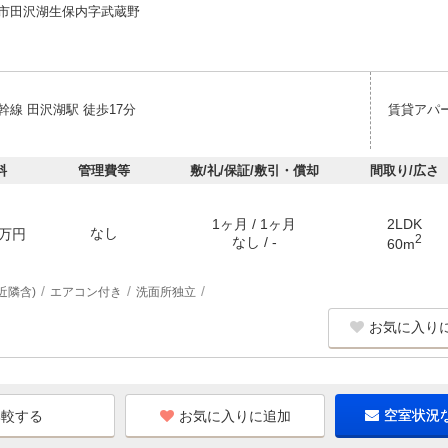
市田沢湖生保内字武蔵野
線 田沢湖駅 徒歩17分
賃貸アパ
料
管理費等
敷/礼/保証/敷引・償却
間取り/広さ
1ヶ月 / 1ヶ月
2LDK
なし
万円
2
なし / -
60m
近隣含)
エアコン付き
洗面所独立
お気に入り
お気に入りに追加
空室状況