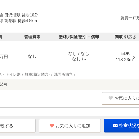
 田沢湖駅 徒歩10分
賃貸一戸
 刺巻駅 徒歩4.8km
料
管理費等
敷/礼/保証/敷引・償却
間取り/広さ
なし / なし
5DK
なし
万円
2
なし / -
118.23m
ス・トイレ別
駐車場(近隣含)
洗面所独立
済可
お気に入り
お気に入りに追加
空室状況