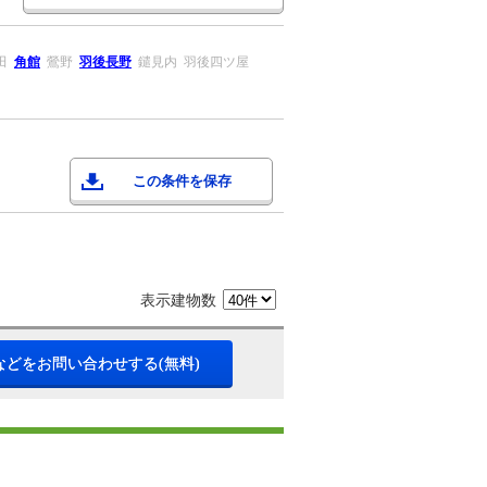
田
角館
鶯野
羽後長野
鑓見内
羽後四ツ屋
この条件を保存
表示建物数
などをお問い合わせする(無料)