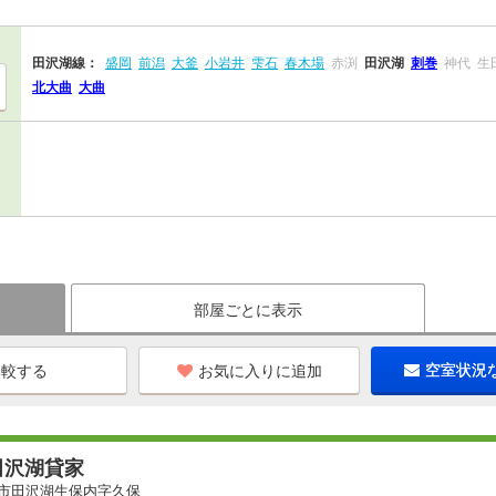
田沢湖線：
盛岡
前潟
大釜
小岩井
雫石
春木場
赤渕
田沢湖
刺巻
神代
生
北大曲
大曲
部屋ごとに表示
お気に入りに追加
空室状況
田沢湖貸家
市田沢湖生保内字久保