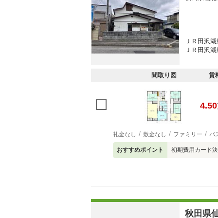
ＪＲ田沢湖線
ＪＲ田沢湖線
間取り図
賃
4.50
礼金なし
敷金なし
ファミリー
バ
おすすめポイント
初期費用カード決
秋田県仙