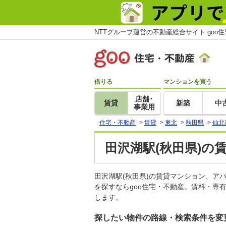
NTTグループ運営の不動産総合サイト goo
借りる
マンションを買う
店舗･
賃貸
新築
中
事業用
住宅・不動産
>
賃貸
>
東北
>
秋田県
>
仙北
田沢湖駅(秋田県)の
田沢湖駅(秋田県)の賃貸マンション、
を探すならgoo住宅・不動産。賃料・専
します。
探したい物件の路線・検索条件を変