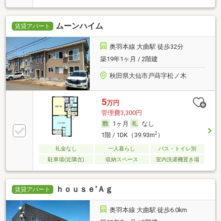
ムーンハイム
賃貸アパート
奥羽本線 大曲駅 徒歩32分
築19年1ヶ月 / 2階建
秋田県大仙市戸蒔字松ノ木
5
万円
管理費3,300円
1ヶ月
なし
2
1階 / 1DK（39.93m
）
礼金なし
一人暮らし
バス・トイレ別
駐車場(近隣含)
収納スペース
室内洗濯機置き場
ｈｏｕｓｅ’Ａｇ
賃貸アパート
奥羽本線 大曲駅 徒歩6.0km