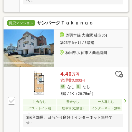
へ！
サンパークＴａｋａｎａｏ
賃貸マンション
奥羽本線 大曲駅 徒歩3分
築23年6ヶ月 / 3階建
秋田県大仙市大曲黒瀬町
4.40
万円
管理費3,000円
なし
なし
2
3階 / 1K（26.78m
）
礼金なし
敷金なし
一人暮らし
バス・トイレ別
駐車場(近隣含)
インターネット無料
3階角部屋、日当たり良好！インターネット無料で
す！