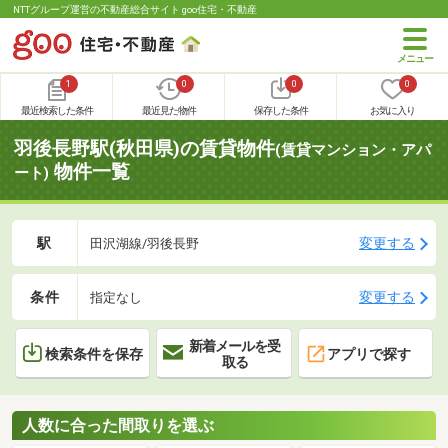
NTTグループ運営の不動産総合サイト goo住宅・不動産
1
0
0
0
最近検索した条件
最近見た物件
保存した条件
お気に入り
羽後長野駅(秋田県)の賃貸物件
(賃貸マンション・アパ
物件一覧
ート)
駅
変更する
田沢湖線/羽後長野
条件
変更する
指定なし
新着メールを受
検索条件を保存
アプリで探す
取る
人数に合った間取りを選ぶ