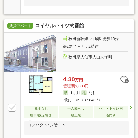
ロイヤルハイツ弐番館
賃貸アパート
秋田新幹線 大曲駅 徒歩18分
築20年1ヶ月 / 2階建
秋田県大仙市大曲丸子町
4.30
万円
管理費3,000円
1ヶ月
なし
2
2階 / 1DK（32.84m
）
礼金なし
一人暮らし
バス・トイレ別
駐車場(近隣含)
最上階
南向き
コンパクトな2階1DK！