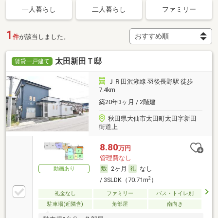
一人暮らし
二人暮らし
ファミリー
1
件
が該当しました。
太田新田Ｔ邸
賃貸一戸建て
ＪＲ田沢湖線 羽後長野駅 徒歩
7.4km
築20年3ヶ月 / 2階建
秋田県大仙市太田町太田字新田
街道上
8.80
万円
管理費なし
2ヶ月
なし
動画あり
2
/ 3SLDK（70.71m
）
礼金なし
ファミリー
バス・トイレ別
駐車場(近隣含)
角部屋
南向き