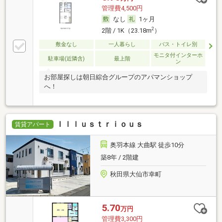
管理費4,500円
なし
1ヶ月
2
2階 / 1K（23.18m
）
敷金なし
一人暮らし
バス・トイレ別
モニタ付インターホ
駐車場(近隣含)
最上階
ン
お部屋探しは朝日綜合グループのアパマンショップ
へ！
Ｉｌｌｕｓｔｒｉｏｕｓ
賃貸アパート
奥羽本線 大曲駅 徒歩10分
築8年 / 2階建
秋田県大仙市幸町
5.70
万円
管理費3,300円