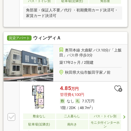
バス・トイレ別
駐車場(近隣含)
角部屋
角部屋・保証人不要／代行 ・初期費用カード決済可・
家賃カード決済可
ウィンディＡ
賃貸アパート
奥羽本線 大曲駅 バス10分/「上飯
田」バス停 停歩3分
築17年2ヶ月 / 2階建
秋田県大仙市飯田字家ノ前
4.85
万円
管理費4,100円
なし
7.3万円
2
1階 / 2DK（48.7m
）
敷金なし
二人暮らし
バス・トイレ別
モニタ付インターホ
駐車場(近隣含)
南向き
ン