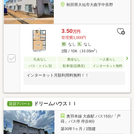
秋田県大仙市大曲字中良野
3.50
万円
管理費3,000円
なし
なし
2
2階 / 1DK（33.05m
）
礼金なし
敷金なし
一人暮らし
バス・トイレ別
駐車場(近隣含)
インターネット無料
インターネット月額利用料無料！！
ドリームハウスＩＩ
賃貸アパート
奥羽本線 大曲駅 バス15分/「戸
蒔」バス停 停歩8分
築30年1ヶ月 / 2階建