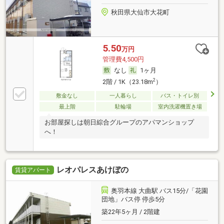
秋田県大仙市大花町
5.50
万円
管理費4,500円
なし
1ヶ月
2
2階 / 1K（23.18m
）
敷金なし
一人暮らし
バス・トイレ別
最上階
駐輪場
室内洗濯機置き場
お部屋探しは朝日綜合グループのアパマンショップ
へ！
レオパレスあけぼの
賃貸アパート
奥羽本線 大曲駅 バス15分/「花園
団地」バス停 停歩5分
築22年5ヶ月 / 2階建