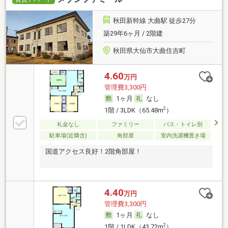
秋田新幹線 大曲駅 徒歩27分
築29年6ヶ月 / 2階建
秋田県大仙市大曲住吉町
4.60
万円
管理費3,300円
1ヶ月
なし
2
1階 / 3LDK（65.48m
）
礼金なし
ファミリー
バス・トイレ別
駐車場(近隣含)
角部屋
室内洗濯機置き場
国道アクセス良好！2階角部屋！
4.40
万円
管理費3,300円
1ヶ月
なし
2
1階 / 1LDK（43.72m
）