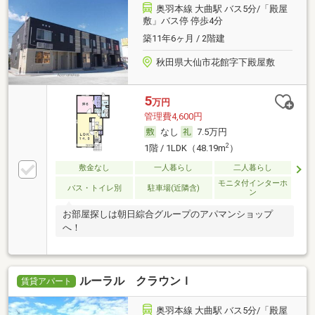
奥羽本線 大曲駅 バス5分/「殿屋
敷」バス停 停歩4分
築11年6ヶ月 / 2階建
秋田県大仙市花館字下殿屋敷
5
万円
管理費4,600円
なし
7.5万円
2
1階 / 1LDK（48.19m
）
敷金なし
一人暮らし
二人暮らし
モニタ付インターホ
バス・トイレ別
駐車場(近隣含)
ン
お部屋探しは朝日綜合グループのアパマンショップ
へ！
ルーラル クラウンＩ
賃貸アパート
奥羽本線 大曲駅 バス5分/「殿屋