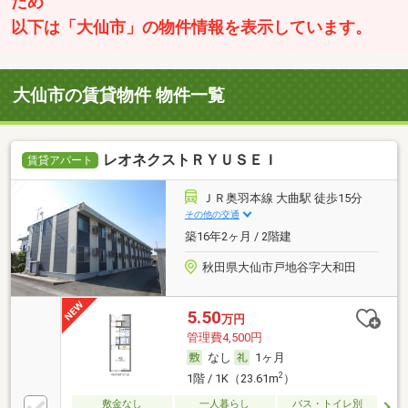
ため
以下は「大仙市」の物件情報を表示しています。
大仙市の賃貸物件 物件一覧
レオネクストＲＹＵＳＥＩ
賃貸アパート
ＪＲ奥羽本線 大曲駅 徒歩15分
その他の交通
築16年2ヶ月 / 2階建
秋田県大仙市戸地谷字大和田
5.50
万円
管理費4,500円
なし
1ヶ月
2
1階 / 1K（23.61m
）
敷金なし
一人暮らし
バス・トイレ別