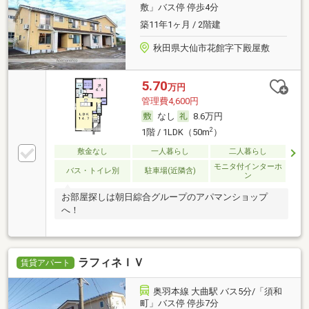
敷」バス停 停歩4分
築11年1ヶ月 / 2階建
秋田県大仙市花館字下殿屋敷
5.70
万円
管理費4,600円
なし
8.6万円
2
1階 / 1LDK（50m
）
敷金なし
一人暮らし
二人暮らし
モニタ付インターホ
バス・トイレ別
駐車場(近隣含)
ン
お部屋探しは朝日綜合グループのアパマンショップ
へ！
ラフィネＩＶ
賃貸アパート
奥羽本線 大曲駅 バス5分/「須和
町」バス停 停歩7分