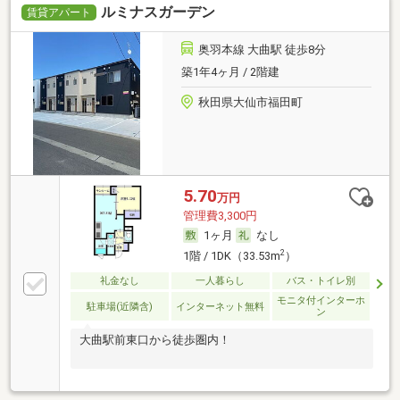
ルミナスガーデン
賃貸アパート
奥羽本線 大曲駅 徒歩8分
築1年4ヶ月 / 2階建
秋田県大仙市福田町
5.70
万円
管理費3,300円
1ヶ月
なし
2
1階 / 1DK（33.53m
）
礼金なし
一人暮らし
バス・トイレ別
モニタ付インターホ
駐車場(近隣含)
インターネット無料
ン
大曲駅前東口から徒歩圏内！