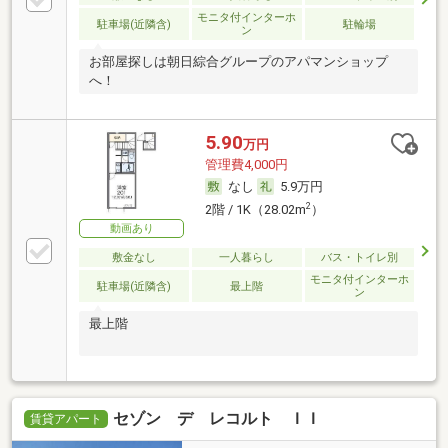
モニタ付インターホ
駐車場(近隣含)
駐輪場
ン
お部屋探しは朝日綜合グループのアパマンショップ
へ！
5.90
万円
管理費4,000円
なし
5.9万円
2
2階 / 1K（28.02m
）
動画あり
敷金なし
一人暮らし
バス・トイレ別
モニタ付インターホ
駐車場(近隣含)
最上階
ン
最上階
セゾン デ レコルト ＩＩ
賃貸アパート