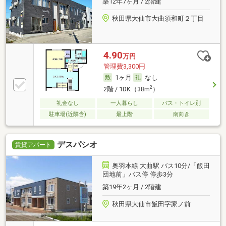
築12年7ヶ月 / 2階建
秋田県大仙市大曲須和町２丁目
4.90
万円
管理費3,300円
1ヶ月
なし
2
2階 / 1DK（38m
）
礼金なし
一人暮らし
バス・トイレ別
駐車場(近隣含)
最上階
南向き
デスパシオ
賃貸アパート
奥羽本線 大曲駅 バス10分/「飯田
団地前」バス停 停歩3分
築19年2ヶ月 / 2階建
秋田県大仙市飯田字家ノ前