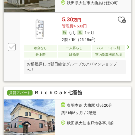
秋田県大仙市大曲あけぼの町
5.30
万円
管理費4,500円
なし
1ヶ月
2
2階 / 1K（23.18m
）
敷金なし
一人暮らし
バス・トイレ別
最上階
駐輪場
室内洗濯機置き場
お部屋探しは朝日綜合グループのアパマンショップ
へ！
ＲｉｃｈＯａｋ七番館
賃貸アパート
奥羽本線 大曲駅 徒歩20分
築21年6ヶ月 / 2階建
秋田県大仙市戸地谷字川前