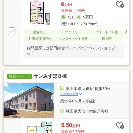
6
万円
管理費4,400円
なし
9万円
2
2階 / 3LDK（73.75m
）
敷金なし
ファミリー
バス・トイレ別
駐車場(近隣含)
インターネット無料
最上階
お部屋探しは朝日綜合グループのアパマンショップ
へ！
サンみずほＢ棟
賃貸アパート
奥羽本線 大曲駅 徒歩30分
その他の交通
築22年8ヶ月 / 2階建
秋田県大仙市大曲戸巻町
5.50
万円
管理費3,300円