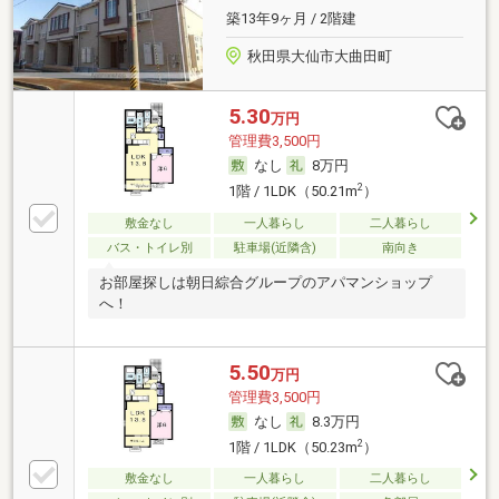
築13年9ヶ月 / 2階建
秋田県大仙市大曲田町
5.30
万円
管理費3,500円
なし
8万円
2
1階 / 1LDK（50.21m
）
敷金なし
一人暮らし
二人暮らし
バス・トイレ別
駐車場(近隣含)
南向き
お部屋探しは朝日綜合グループのアパマンショップ
へ！
5.50
万円
管理費3,500円
なし
8.3万円
2
1階 / 1LDK（50.23m
）
敷金なし
一人暮らし
二人暮らし