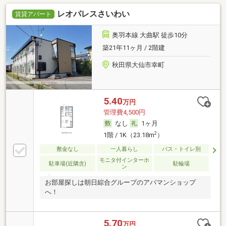
レオパレスさいわい
賃貸アパート
奥羽本線 大曲駅 徒歩10分
築21年11ヶ月 / 2階建
秋田県大仙市幸町
5.40
万円
管理費4,500円
なし
1ヶ月
2
1階 / 1K（23.18m
）
敷金なし
一人暮らし
バス・トイレ別
モニタ付インターホ
駐車場(近隣含)
駐輪場
ン
お部屋探しは朝日綜合グループのアパマンショップ
へ！
5.70
万円