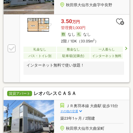
秋田県大仙市大曲字中良野
3.50
万円
管理費3,000円
なし
なし
2
2階 / 1DK（33.05m
）
礼金なし
敷金なし
一人暮らし
バス・トイレ別
駐車場(近隣含)
インターネット無料
インターネット無料で使い放題！
レオパレスＣＡＳＡ
賃貸アパート
ＪＲ奥羽本線 大曲駅 徒歩15分
その他の交通
築23年1ヶ月 / 2階建
秋田県大仙市大曲栄町