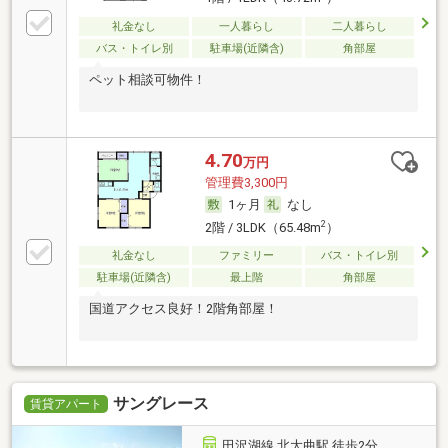
礼金なし
一人暮らし
二人暮らし
バス・トイレ別
駐車場(近隣含)
角部屋
ペット相談可物件！
4.70
万円
管理費3,300円
1ヶ月
なし
2
2階 / 3LDK（65.48m
）
礼金なし
ファミリー
バス・トイレ別
駐車場(近隣含)
最上階
角部屋
国道アクセス良好！2階角部屋！
サングレース
賃貸アパート
田沢湖線 北大曲駅 徒歩2分