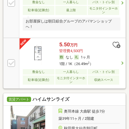
敷金なし
一人暮らし
バス・トイレ別
モニタ付インターホ
駐車場(近隣含)
最上階
ン
お部屋探しは朝日綜合グループのアパマンショップ
へ！
5.50
万円
管理費4,500円
なし
1ヶ月
2
1階 / 1K（26.49m
）
敷金なし
一人暮らし
バス・トイレ別
モニタ付インターホ
駐車場(近隣含)
収納スペース
ン
ハイムサンライズ
賃貸アパート
奥羽本線 大曲駅 徒歩7分
築39年11ヶ月 / 2階建
秋田県大仙市朝日町