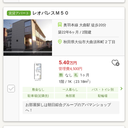
レオパレスＭ５０
賃貸アパート
奥羽本線 大曲駅 徒歩20分
築22年6ヶ月 / 2階建
秋田県大仙市大曲須和町２丁目
5.40
万円
管理費4,500円
なし
1ヶ月
2
1階 / 1K（23.18m
）
敷金なし
一人暮らし
バス・トイレ別
駐車場(近隣含)
角部屋
駐輪場
お部屋探しは朝日綜合グループのアパマンショップ
へ！