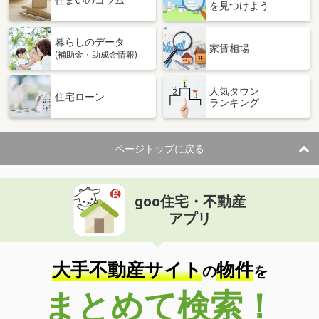
住まいのコラム
を見つけよう
暮らしのデータ
家賃相場
(補助金・助成金情報)
人気タウン
住宅ローン
ランキング
ページトップに戻る
goo住宅・不動産
アプリ
大手不動産サイト
物件
の
を
まとめて検索！