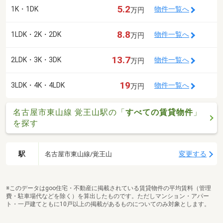
5.2
1K・1DK
物件一覧へ
万円
8.8
1LDK・2K・2DK
物件一覧へ
万円
13.7
2LDK・3K・3DK
物件一覧へ
万円
19
3LDK・4K・4LDK
物件一覧へ
万円
名古屋市東山線 覚王山駅の「
すべての賃貸物件
」
を探す
駅
変更する
名古屋市東山線/覚王山
※このデータはgoo住宅・不動産に掲載されている賃貸物件の平均賃料（管理
費・駐車場代などを除く）を算出したものです。ただしマンション・アパー
ト・一戸建てともに10戸以上の掲載があるものについてのみ対象とします。