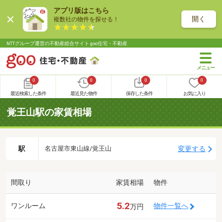
アプリ版はこちら
開く
複数社の物件を探せる！
NTTグループ運営の不動産総合サイト goo住宅・不動産
0
0
0
0
最近検索した条件
最近見た物件
保存した条件
お気に入り
覚王山駅の家賃相場
駅
変更する
名古屋市東山線/覚王山
間取り
家賃相場
物件
5.2
ワンルーム
物件一覧へ
万円