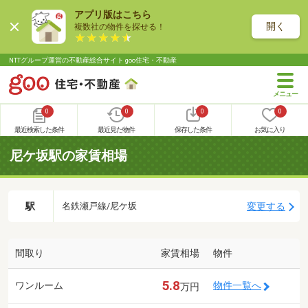
アプリ版はこちら
開く
複数社の物件を探せる！
NTTグループ運営の不動産総合サイト goo住宅・不動産
0
0
0
0
最近検索した条件
最近見た物件
保存した条件
お気に入り
尼ケ坂駅の家賃相場
駅
変更する
名鉄瀬戸線/尼ケ坂
間取り
家賃相場
物件
5.8
ワンルーム
物件一覧へ
万円