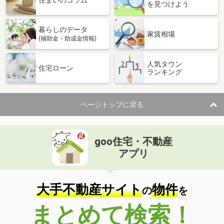
住まいのコラム
を見つけよう
暮らしのデータ
家賃相場
(補助金・助成金情報)
人気タウン
住宅ローン
ランキング
ページトップに戻る
goo住宅・不動産
アプリ
大手不動産サイト
物件
の
を
まとめて検索！