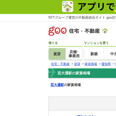
NTTグループ運営の不動産総合サイト goo
借りる
マンションを買う
店舗･
賃貸
新築
中
事業用
住宅・不動産
>
賃貸
>
家賃相場
>
愛知県
>
芸大通駅の家賃相場
芸大通駅
の家賃相場