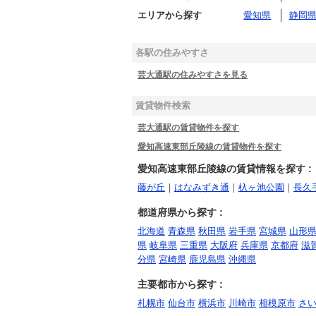
エリアから探す
愛知県
静岡
各駅の住みやすさ
芸大通駅の住みやすさを見る
賃貸物件検索
芸大通駅の賃貸物件を探す
愛知高速東部丘陵線の賃貸物件を探す
愛知高速東部丘陵線の賃貸情報を探す :
藤が丘
｜
はなみずき通
｜
杁ヶ池公園
｜
長久
都道府県から探す :
北海道
青森県
秋田県
岩手県
宮城県
山形
県
岐阜県
三重県
大阪府
兵庫県
京都府
滋
分県
宮崎県
鹿児島県
沖縄県
主要都市から探す :
札幌市
仙台市
横浜市
川崎市
相模原市
さ