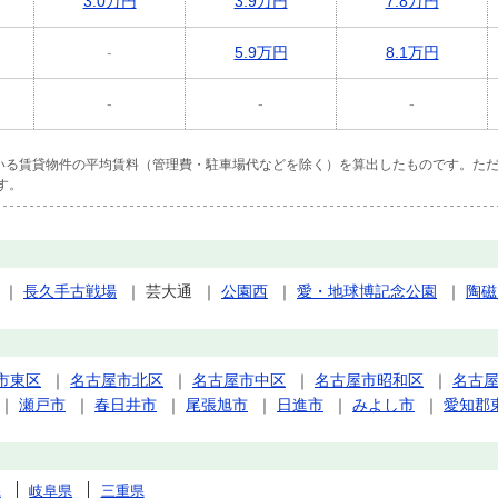
3.0万円
3.9万円
7.8万円
-
5.9万円
8.1万円
-
-
-
ている賃貸物件の平均賃料（管理費・駐車場代などを除く）を算出したものです。ただ
す。
｜
長久手古戦場
｜
芸大通
｜
公園西
｜
愛・地球博記念公園
｜
陶磁
市東区
｜
名古屋市北区
｜
名古屋市中区
｜
名古屋市昭和区
｜
名古
｜
瀬戸市
｜
春日井市
｜
尾張旭市
｜
日進市
｜
みよし市
｜
愛知郡
県
岐阜県
三重県