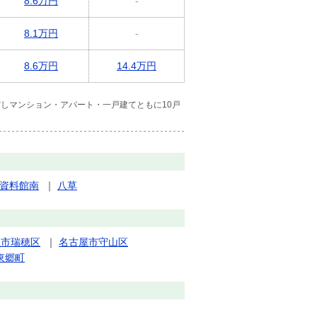
8.6万円
-
8.1万円
-
8.6万円
14.4万円
しマンション・アパート・一戸建てともに10戸
資料館南
｜
八草
屋市瑞穂区
｜
名古屋市守山区
東郷町