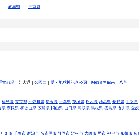
県
岐阜県
三重県
手古戦場
｜芸大通｜
公園西
｜
愛・地球博記念公園
｜
陶磁資料館南
｜
八草
県
福島県
東京都
神奈川県
埼玉県
千葉県
茨城県
栃木県
群馬県
長野県
山梨県
賀県
奈良県
和歌山県
広島県
岡山県
山口県
鳥取県
島根県
徳島県
香川県
愛媛
いたま市
千葉市
新潟市
名古屋市
静岡市
浜松市
大阪市
堺市
神戸市
京都市
広