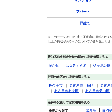
マンション
アパート
一戸建て
※このデータはgoo住宅・不動産に掲載され
以上の掲載があるものについてのみ対象としま
愛知高速東部丘陵線の駅から家賃相場を見る
藤が丘
｜
はなみずき通
｜
杁ヶ池公園
近辺の市区から家賃相場を見る
長久手市
｜
名古屋市千種区
｜
名古屋
｜
名古屋市名東区
｜
名古屋市天白区
条件を変更して家賃相場を見る
路線から探す
愛知県
静岡