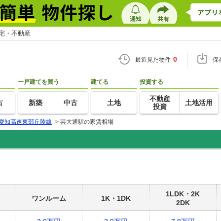
住宅・不動産
0
最近見た物件
保
一戸建てを買う
建てる
投資する
不動産
古
新築
中古
土地
土地活用
投資
愛知高速東部丘陵線
>
芸大通駅の家賃相場
1LDK・2K
ワンルーム
1K・1DK
2DK