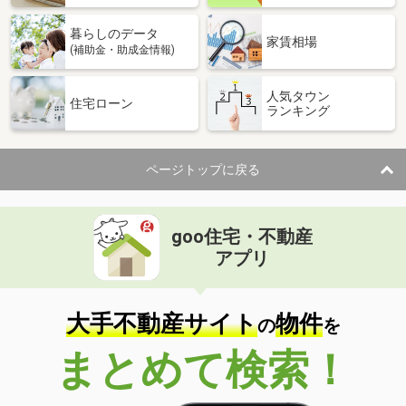
暮らしのデータ
家賃相場
(補助金・助成金情報)
人気タウン
住宅ローン
ランキング
ページトップに戻る
goo住宅・不動産
アプリ
大手不動産サイト
物件
の
を
まとめて検索！