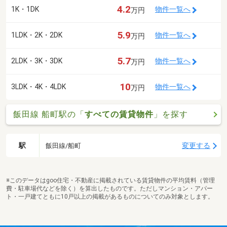
4.2
1K・1DK
物件一覧へ
万円
5.9
1LDK・2K・2DK
物件一覧へ
万円
5.7
2LDK・3K・3DK
物件一覧へ
万円
10
3LDK・4K・4LDK
物件一覧へ
万円
飯田線 船町駅の「
すべての賃貸物件
」を探す
駅
変更する
飯田線/船町
※このデータはgoo住宅・不動産に掲載されている賃貸物件の平均賃料（管理
費・駐車場代などを除く）を算出したものです。ただしマンション・アパー
ト・一戸建てともに10戸以上の掲載があるものについてのみ対象とします。