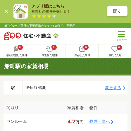
アプリ版はこちら
開く
複数社の物件を探せる！
NTTグループ運営の不動産総合サイト goo住宅・不動産
0
0
0
0
最近検索した条件
最近見た物件
保存した条件
お気に入り
船町駅の家賃相場
駅
変更する
飯田線/船町
間取り
家賃相場
物件
4.2
ワンルーム
物件一覧へ
万円