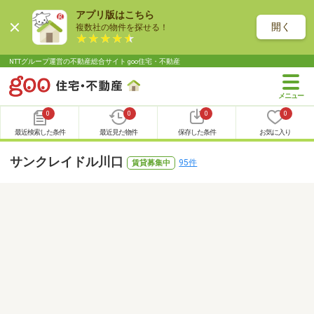
アプリ版はこちら
開く
複数社の物件を探せる！
NTTグループ運営の不動産総合サイト goo住宅・不動産
0
0
0
0
最近検索した条件
最近見た物件
保存した条件
お気に入り
サンクレイドル川口
95件
賃貸募集中