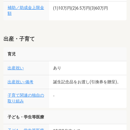
補助／助成金上限金
(1)10万円(2)6.5万円(3)60万円
額
出産・子育て
育児
出産祝い
あり
出産祝い-備考
誕生記念品をお渡し(引換券を贈呈)。
子育て関連の独自の
-
取り組み
子ども・学生等医療