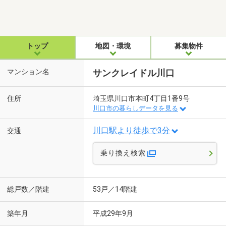
トップ
地図・環境
募集物件
マンション名
サンクレイドル川口
住所
埼玉県川口市本町4丁目1番9号
川口市の暮らしデータを見る
川口駅より徒歩で3分
交通
乗り換え検索
総戸数／階建
53戸／14階建
築年月
平成29年9月