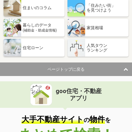
「住みたい街」
住まいのコラム
を見つけよう
暮らしのデータ
家賃相場
(補助金・助成金情報)
人気タウン
住宅ローン
ランキング
ページトップに戻る
goo住宅・不動産
アプリ
大手不動産サイト
物件
の
を