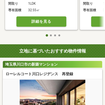
間取り
1LDK
間取り
1
専有面積
32.55㎡
専有面積
3
詳細を見る
立地に基づいたおすすめ物件情報
埼玉県川口市の新築マンション
ローレルコート川口レジデンス 再登録