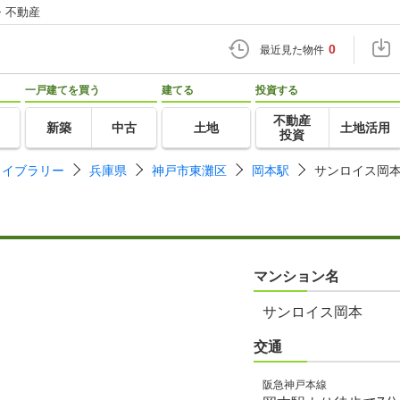
・不動産
0
最近見た物件
一戸建てを買う
建てる
投資する
不動産
新築
中古
土地
土地活用
投資
ライブラリー
兵庫県
神戸市東灘区
岡本駅
サンロイス岡
マンション名
サンロイス岡本
交通
阪急神戸本線