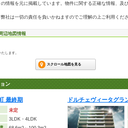
」の情報を元に掲載しています。物件に関する正確な情報、及
て弊社は一切の責任を負いかねますのでご理解の上ご利用くだ
 周辺地図情報
いたします。
スクロール地図を見る
ョン
町 最終期
ドルチェヴィータグラン
未定
り
3LDK・4LDK
積
68.6m
2
～100.3m
2