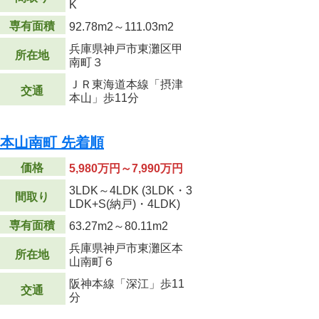
K
専有面積
92.78m
2
～111.03m
2
兵庫県神戸市東灘区甲
所在地
南町３
ＪＲ東海道本線「摂津
交通
本山」歩11分
戸本山南町 先着順
価格
5,980万円～7,990万円
3LDK～4LDK (3LDK・3
間取り
LDK+S(納戸)・4LDK)
専有面積
63.27m
2
～80.11m
2
兵庫県神戸市東灘区本
所在地
山南町６
阪神本線「深江」歩11
交通
分