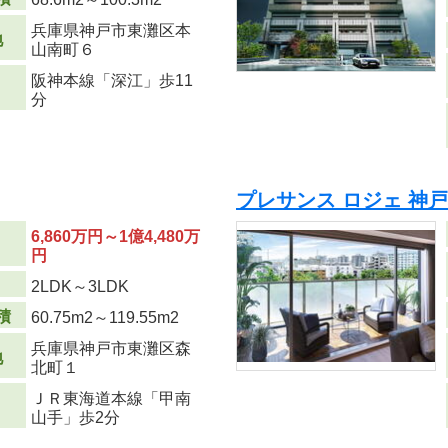
兵庫県神戸市東灘区本
地
山南町６
阪神本線「深江」歩11
分
プレサンス ロジェ 神
6,860万円～1億4,480万
円
り
2LDK～3LDK
積
60.75m
2
～119.55m
2
兵庫県神戸市東灘区森
地
北町１
ＪＲ東海道本線「甲南
山手」歩2分