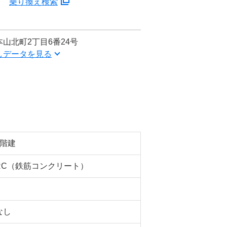
分
乗り換え検索
山北町2丁目6番24号
しデータを見る
4階建
RC（鉄筋コンクリート）
なし