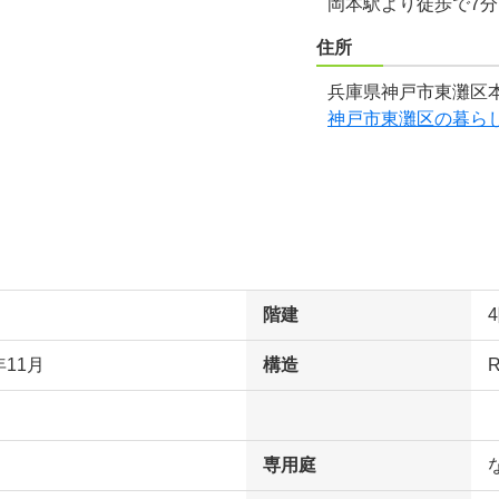
岡本駅より徒歩で7
住所
兵庫県神戸市東灘区本
神戸市東灘区の暮ら
階建
年11月
構造
専用庭