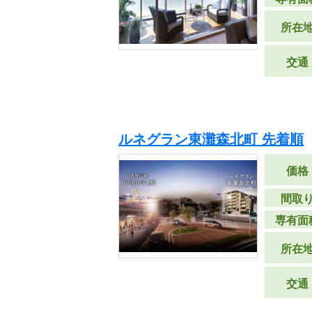
所在
交通
ルネグラン東灘森北町 先着順
価格
間取
専有面
所在
交通