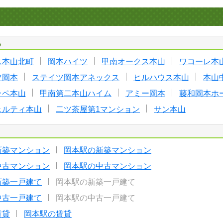
る
ス本山北町
岡本ハイツ
甲南オークス本山
ワコーレ本
ツ岡本
ステイツ岡本アネックス
ヒルハウス本山
本山
ラペ本山
甲南第二本山ハイム
アミー岡本
藤和岡本ホ
ェルティ本山
二ツ茶屋第1マンション
サン本山
新築マンション
岡本駅の新築マンション
中古マンション
岡本駅の中古マンション
新築一戸建て
岡本駅の新築一戸建て
中古一戸建て
岡本駅の中古一戸建て
賃貸
岡本駅の賃貸