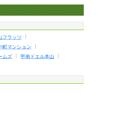
山フラッツ
中町マンション
ームズ
甲南ドエル本山