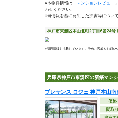
※本物件情報は「
マンションレビュー
わせください。
※当情報を基に発生した損害等につい
神戸市東灘区本山北町2丁目6番24号
※周辺情報を掲載しています。予めご容赦をお願い
兵庫県神戸市東灘区の新築マンシ
プレサンス ロジェ 神戸本山南
価格
間取
専有面