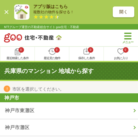
アプリ版はこちら
開く
複数社の物件を探せる！
NTTグループ運営の不動産総合サイト goo住宅・不動産
0
0
0
0
最近検索した条件
最近見た物件
保存した条件
お気に入り
兵庫県のマンション 地域から探す
市区を選択してください。
神戸市
神戸市東灘区
神戸市灘区