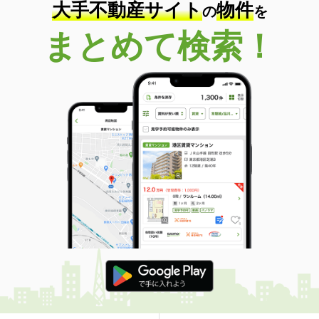
大手不動産サイト
物件
の
を
まとめて検索！