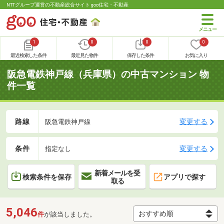
NTTグループ運営の不動産総合サイト goo住宅・不動産
1
0
0
0
最近検索した条件
最近見た物件
保存した条件
お気に入り
阪急電鉄神戸線（兵庫県）の中古マンション 物
件一覧
路線
変更する
阪急電鉄神戸線
条件
変更する
指定なし
新着メールを受
検索条件を保存
アプリで探す
取る
5,046
件
が該当しました。