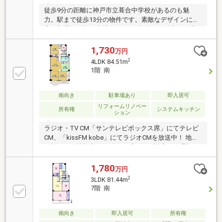
徒歩9分の距離に神戸市立葺合中学校があるのも魅
力。駅まで徒歩13分の物件です。素敵なデザインに充
実の部屋数を誇る当社の4ＬＤＫ物件。不動産のご購
入を検討しているが不動産の知識がなくて不安だと思
う方で
1,730
万円
2
4LDK 84.51m
1階 南
南向き
駐車場あり
即入居可
リフォームリノベー
所有権
システムキッチン
ション
ラジオ・TV CM「サンテレビボックス席」にてテレビ
CM、「kissFM kobe」にてラジオCMを放送中！ 地域
に根ざした情報力とスピード感のある対応で、理想の
住まい探しをサポート致します♪
1,780
万円
2
3LDK 81.44m
7階 南
南向き
即入居可
所有権