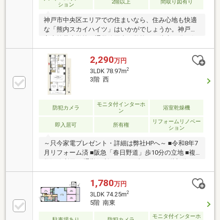
2階以上
間取り図有り
ション
神戸市中央区エリアでの住まいなら、住み心地も快適
な「熊内スカイハイツ」はいかがでしょうか。神戸市
立上筒井小学校が通学範囲内、学校まで徒歩16分。便
利で快適な生活ができる中古マンションです。新居を
お求
2,290
万円
2
3LDK 78.97m
3階 西
モニタ付インターホ
防犯カメラ
浴室乾燥機
ン
リフォームリノベー
即入居可
所有権
ション
～只今家電プレゼント・詳細は弊社HPへ～ ■令和8年7
月リフォーム済 ■阪急「春日野道」歩10分の立地 ■複
数沿線利用可 通勤便利 ■78.97平米の3LDK 3階部分
1,780
万円
2
3LDK 74.25m
5階 南東
モニタ付インターホ
駐車場あり
防犯カメラ