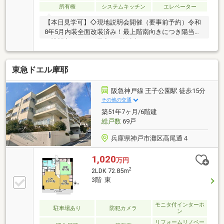
所有権
システムキッチン
エレベーター
【本日見学可】◇現地説明会開催（要事前予約）令和
8年5月内装全面改装済み！最上階南向きにつき陽当た
り眺望良好です！居室は6帖以上のゆとりある2LDKと
なっております。ジェットバス有り！
東急ドエル摩耶
阪急神戸線 王子公園駅 徒歩15分
その他の交通
築51年7ヶ月/6階建
総戸数
69戸
兵庫県神戸市灘区高尾通４
1,020
万円
2
2LDK 72.85m
3階 東
モニタ付インターホ
駐車場あり
防犯カメラ
ン
リフォームリノベー