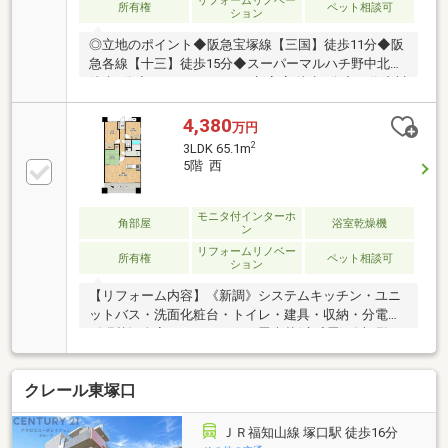
リフォームリノベー
所有権
ペット相談可
ション
◎立地のポイント◆阪急宝塚線【三国】徒歩11分◆阪
急各線【十三】徒歩15分◆スーパーマルハチ野中北店
徒歩2分◆ドラッグアカカベ新高店 徒歩3分◆万代淀川
新高店 徒歩5分◎物件のポイント◆気になる水回り設
備一式・全室クロス・床（一部）等リフォーム歴有◆
4,380
万円
キッチンはトクラス製（タッチレス水栓）を採用 ◆15
2
3LDK 65.1m
階建12階部分の上層階につき、バルコニーからは爽快
5階 西
な景色が広がります◆ペット飼育可能物件（制限有・
1匹迄）◆家具の配置に困らないアウトポール設計※当
社ではネットで他社様が広告している物件も同時に紹
モニタ付インターホ
角部屋
浴室乾燥機
ン
介・案内可能です。併せて内覧を希望される際は、担
リフォームリノベー
当者までお申し付け下さい。
所有権
ペット相談可
ション
【リフォーム内容】《新調》システムキッチン・ユニ
ットバス・洗面化粧台・トイレ・建具・収納・分電盤
《張替》全室クロス・ＣＦ・畳表替(琉球畳)《上張》
全室フローリング□5階部分角部屋につき陽当り、通風
良好♪■3沿線3駅利用可能♪□ペット飼育可能♪■陽当り
クレール東塚口
が良く明るいお部屋です♪□各居室に収納スペースがご
ざいます♪周辺環境・スーパーマルハチ野中北店まで
約240m・ファミリーマート野中北店まで 約3600m・
ＪＲ福知山線 塚口駅 徒歩16分
万代淀川新高店まで 約480m・イオンタウン淀川三国