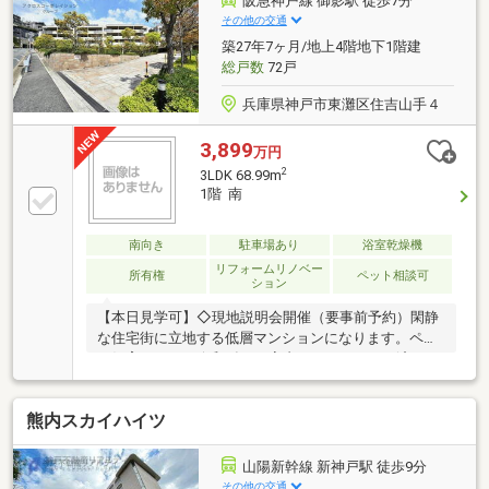
阪急神戸線 御影駅 徒歩7分
その他の交通
築27年7ヶ月/地上4階地下1階建
総戸数
72戸
兵庫県神戸市東灘区住吉山手４
3,899
万円
2
3LDK 68.99m
1階 南
南向き
駐車場あり
浴室乾燥機
リフォームリノベー
所有権
ペット相談可
ション
【本日見学可】◇現地説明会開催（要事前予約）閑静
な住宅街に立地する低層マンションになります。ペッ
ト飼育可です。令和8年7月室内フルリフォーム済みで
すぐにでもお住まいいただけます♪阪急「御影」駅徒
歩7分
熊内スカイハイツ
山陽新幹線 新神戸駅 徒歩9分
その他の交通