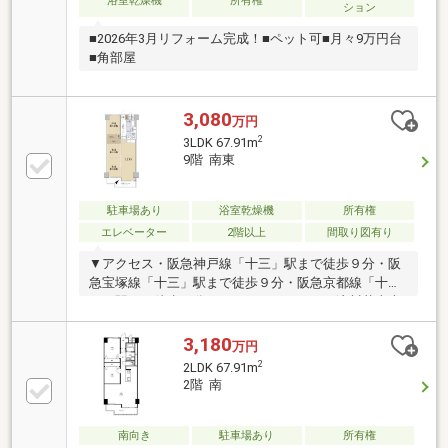
浴室乾燥機
所有権
ション
■2026年3月リフォーム完成！■ペット可■月々9万円台
■角部屋
3,080
万円
2
3LDK 67.91m
9階 南東
駐車場あり
浴室乾燥機
所有権
エレベーター
2階以上
間取り図有り
▼アクセス・阪急神戸線「十三」駅まで徒歩９分・阪
急宝塚線「十三」駅まで徒歩９分・阪急京都線「十
三」駅まで徒歩９分▼セールスポイント・淀川花火大
会が鑑賞できます！・１４階建９階部分・南東向き住
戸・ペット飼育可能（規約等による制限あり）・駐車
3,180
万円
場空き状況は随時ご確認お問い合わせください
2
2LDK 67.91m
2階 南
南向き
駐車場あり
所有権