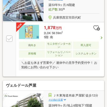
築53年9ヶ月/6階建
総戸数
30戸
兵庫県西宮市田代町
1,878
万円
2
2LDK 58.59m
5階 南
モニタ付インターホ
南向き
即入居可
ン
リフォームリノベー
所有権
システムキッチン
ション
＼お盆も休まず営業中／ 連休中の見学予約受付中！ お
気軽にお問い合わせ下さい
ヴェルドール芦屋
ＪＲ東海道本線 芦屋駅 徒歩12分
その他の交通
築38年9ヶ月/地上6階地下1階建