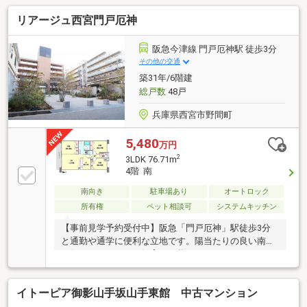
リアージュ西宮門戸厄神
阪急今津線 門戸厄神駅 徒歩3分
その他の交通
築31年/6階建
総戸数
48戸
兵庫県西宮市野間町
5,480
万円
2
3LDK 76.71m
4階 南
南向き
駐車場あり
オートロック
所有権
ペット相談可
システムキッチン
【事前見学予約受付中】阪急「門戸厄神」駅徒歩3分
と通勤や通学に便利な立地です。陽当たりの良い南向
き住戸で、ペットの飼育が可能です。エレベーター、
オートロック、宅配ボックス完備。
イトーピア御影山手坂山手東館 中古マンション