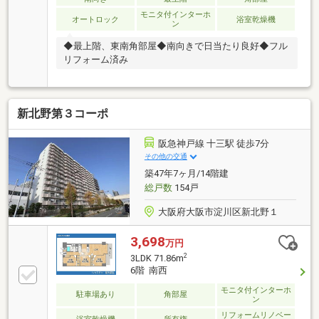
モニタ付インターホ
オートロック
浴室乾燥機
ン
◆最上階、東南角部屋◆南向きで日当たり良好◆フル
リフォーム済み
新北野第３コーポ
阪急神戸線 十三駅 徒歩7分
その他の交通
築47年7ヶ月/14階建
総戸数
154戸
大阪府大阪市淀川区新北野１
3,698
万円
2
3LDK 71.86m
6階 南西
モニタ付インターホ
駐車場あり
角部屋
ン
リフォームリノベー