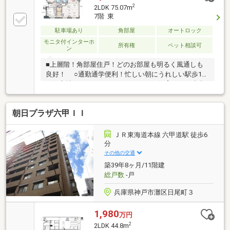
2
2LDK 75.07m
7階 東
駐車場あり
角部屋
オートロック
モニタ付インターホ
所有権
ペット相談可
ン
■上層階！角部屋住戸！どのお部屋も明るく風通しも
良好！ ○通勤通学便利！忙しい朝にうれしい駅歩1分
の好立地マンションです！ ○ペット飼育ＯＫ！小中
学校や公園が近く、お子様にも嬉しい環境ですよ。
朝日プラザ六甲ＩＩ
ＪＲ東海道本線 六甲道駅 徒歩6
分
その他の交通
築39年8ヶ月/11階建
総戸数
-戸
兵庫県神戸市灘区日尾町３
1,980
万円
2
2LDK 44.8m