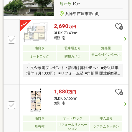
総戸数
19戸
兵庫県芦屋市東山町
2,690
万円
2
3LDK 73.49m
5階 南
南向き
駐車場あり
角部屋
モニタ付インターホ
オートロック
防犯カメラ
ン
～只今家電プレゼント・詳細は弊社HPへ～ ■分譲駐車
場付（月1000円） ■リフォーム済 ■角部屋 開放的&陽
当り通風良好 ■風通しの良い3面バルコニー ■73.49平
米の3LDK 5階部分
1,880
万円
2
3LDK 57.56m
3階 南
南向き
オートロック
即入居可
リフォームリノベー
所有権
システムキッチン
ション