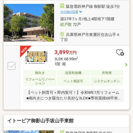
阪急電鉄神戸線 御影駅 徒歩7分
その他の交通
築27年7ヶ月/地上4階地下1階建
総戸数
72戸
兵庫県神戸市東灘区住吉山手４
丁目
3,899
万円
2
3LDK 68.99m
1階 南
南向き
浴室乾燥機
所有権
リフォームリノベー
ペット相談可
システムキッチン
ション
【ペット飼育可＋即内覧可！】令和8年7月リフォーム
■南向きにつき陽当たり良好な3LDK■専有面積68平米
超で広々とした住空間■大切なペットと一緒に暮らせ
るリフォーム済マンション
イトーピア御影山手坂山手東館