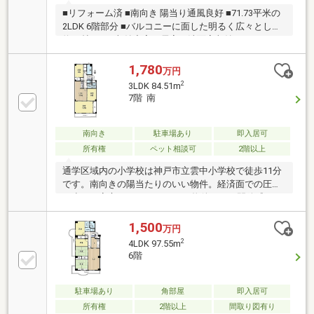
■リフォーム済 ■南向き 陽当り通風良好 ■71.73平米の
2LDK 6階部分 ■バルコニーに面した明るく広々とした
約20帖LDK ■収納充実！居室・洗面室収納、WIC、SIC
1,780
万円
2
3LDK 84.51m
7階 南
南向き
駐車場あり
即入居可
所有権
ペット相談可
2階以上
通学区域内の小学校は神戸市立雲中小学校で徒歩11分
です。南向きの陽当たりのいい物件。経済面での圧迫
も少なく安心の、1，780万円の物件です。開放感のあ
る間取りの3ＬＤＫ物件です。当社スタッフがお客さ
1,500
万円
2
4LDK 97.55m
6階
駐車場あり
角部屋
即入居可
所有権
2階以上
間取り図有り