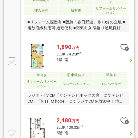
ン
リフォームリノベー
即入居可
所有権
ション
■リフォーム履歴有 ■阪急「春日野道」歩10分の立地 ■
複数沿線利用可 通勤便利 ■南東向き 陽当り通風良好
■74.25平米の3LDK 5階部分
1,890
万円
2
3LDK 74.25m
1階 南
南向き
駐車場あり
所有権
リフォームリノベー
システムキッチン
エレベーター
ション
ラジオ・TV CM「サンテレビボックス席」にてテレビ
CM、「kissFM kobe」にてラジオCMを放送中！ 地域
に根ざした情報力とスピード感のある対応で、理想の
住まい探しをサポート致します♪
2,480
万円
2
2LDK 109.32m
5階 南