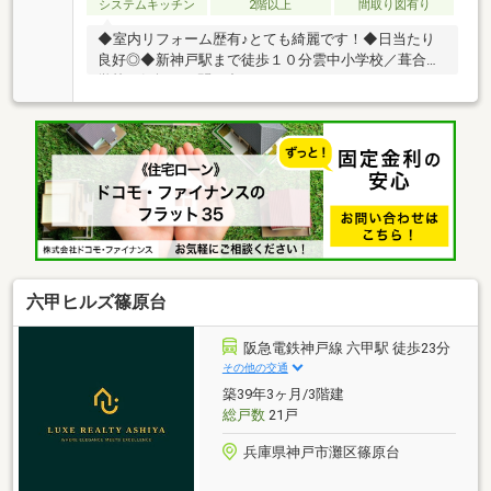
システムキッチン
2階以上
間取り図有り
◆室内リフォーム歴有♪とても綺麗です！◆日当たり
良好◎◆新神戸駅まで徒歩１０分雲中小学校／葺合中
学校お気軽にお問い合わせください。
六甲ヒルズ篠原台
阪急電鉄神戸線 六甲駅 徒歩23分
その他の交通
築39年3ヶ月/3階建
総戸数
21戸
兵庫県神戸市灘区篠原台