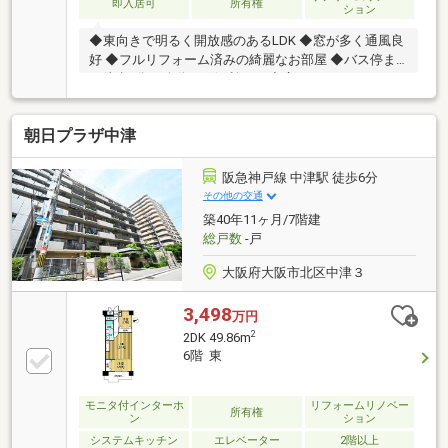
即入居可
所有権
ション
◆東向きで明るく開放感のあるLDK ◆窓が多く通風良
好 ◆フルリフォーム済みの綺麗なお部屋 ◆バス停ま
で徒歩2分で移動にも便利です ◆広々システムキッチ
ンでお料理も楽々
朝日プラザ中津
阪急神戸線 中津駅 徒歩6分
その他の交通
築40年11ヶ月/7階建
総戸数
-戸
大阪府大阪市北区中津３
3,498
万円
2
2DK 49.86m
6階 東
モニタ付インターホ
リフォームリノベー
所有権
ン
ション
システムキッチン
エレベーター
2階以上