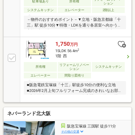
駐車場あり
所有権
ション
システムキッチン
エレベーター
2階以上
－物件のおすすめポイント－▼立地・阪急京都線「十
三」駅 徒歩10分▼特徴・LDKを通り各居室へ向かう、
家族が顔を合わせやすい間取り・リビングを見渡せる
対面式キッチンを採用・収納力のあるストレージスペ
ース付▼設備・食洗機・浄水器・浴室は追い焚き・お
1,750
万円
湯張り機能付▼2021年10月室内リフォーム履歴【交
2
1SLDK 56.4m
換】キッチン、UB、洗面化粧台、トイレ 等【張替】
1階 西
クロス(全室)、フローリング(全居室)、CF(トイレ・洗
面室)※お住み替えの為、引き渡し猶予要■ ご希望の住
リフォームリノベー
所有権
システムキッチン
ション
まい探しをお手伝いします ━━━━━・・・物件の詳
エレベーター
間取り図有り
細・ご相談はお気軽にお問い合わせください。
■阪急電鉄宝塚線「十三」駅徒歩10分の便利な立地
■2026年2月上旬フルリフォーム完成のきれいなお部屋
■専有面積56.40㎡のゆとりある住空間■LDK約14.9帖の
広々としたリビング■洋室4.6帖＋サービスルーム4.6帖
付きの1LDKS■書斎・ワークスペース・収納など多目
ネバーランド北大阪
的に活用可能【周辺施設】■スーパー「スーパーマル
ハチ野中北店」徒歩約7分（約530ｍ）■スーパー「万
代淀川新高店」徒歩約10分（約730ｍ）■コンビニ「ロ
阪急宝塚線 三国駅 徒歩11分
ーソン木川西店」徒歩約5分（約330ｍ）■生活利便施
その他の交通