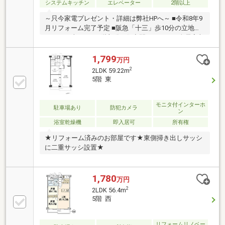
システムキッチン
エレベーター
2階以上
～只今家電プレゼント・詳細は弊社HPへ～ ■令和8年9
月リフォーム完了予定 ■阪急「十三」歩10分の立地
■51.70平米の2DK 3階部分 ■住空間スッキリ！全居室収
納
1,799
万円
2
2LDK 59.22m
5階 東
モニタ付インターホ
駐車場あり
防犯カメラ
ン
浴室乾燥機
即入居可
所有権
★リフォーム済みのお部屋です★東側掃き出しサッシ
に二重サッシ設置★
1,780
万円
2
2LDK 56.4m
5階 西
リフォームリノベー