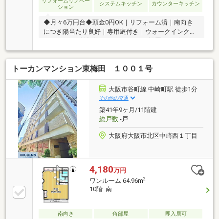
リフォームリノベー
システムキッチン
カウンターキッチン
ション
◆月々6万円台◆頭金0円OK｜リフォーム済｜南向き
につき陽当たり良好｜専用庭付き｜ウォークインクロ
ーゼット2カ所完備｜ヌックスペース設置｜デザイナ
ーズマンション｜オートロック・宅配ボックス完備
トーカンマンション東梅田 １００１号
大阪市谷町線 中崎町駅 徒歩1分
その他の交通
築41年9ヶ月/11階建
総戸数
-戸
大阪府大阪市北区中崎西１丁目
4,180
万円
2
ワンルーム 64.96m
10階 南
南向き
角部屋
即入居可