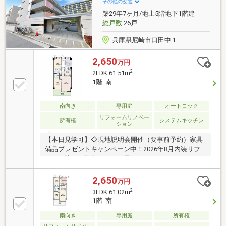
その他の交通
まで 約630m弊社販売窓口ですのでお気軽にお問い合
築29年7ヶ月/地上5階地下1階建
わせください（＾＾）
総戸数
26戸
兵庫県尼崎市口田中１
2,650
万円
2
2LDK 61.51m
1階 南
南向き
専用庭
オートロック
リフォームリノベー
所有権
システムキッチン
ション
【本日見学可】◇現地説明会開催（要事前予約）家具
備品プレゼントキャンペーン中！2026年8月内装リフ
ォーム済みの物件です。欧風のデザインリノベーショ
ン物件で、1階部分につき南向きの専用庭付き。
2,650
万円
2
3LDK 61.02m
1階 南
南向き
専用庭
所有権