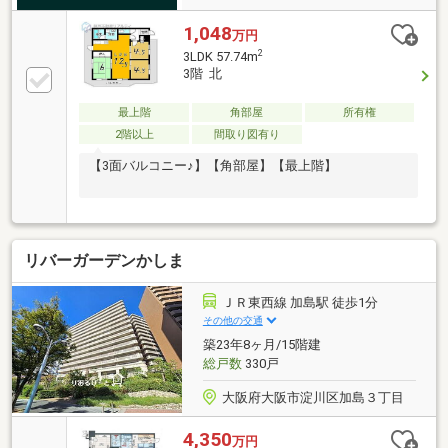
1,048
万円
2
3LDK 57.74m
3階 北
最上階
角部屋
所有権
2階以上
間取り図有り
【3面バルコニー♪】【角部屋】【最上階】
リバーガーデンかしま
ＪＲ東西線 加島駅 徒歩1分
その他の交通
築23年8ヶ月/15階建
総戸数
330戸
大阪府大阪市淀川区加島３丁目
4,350
万円