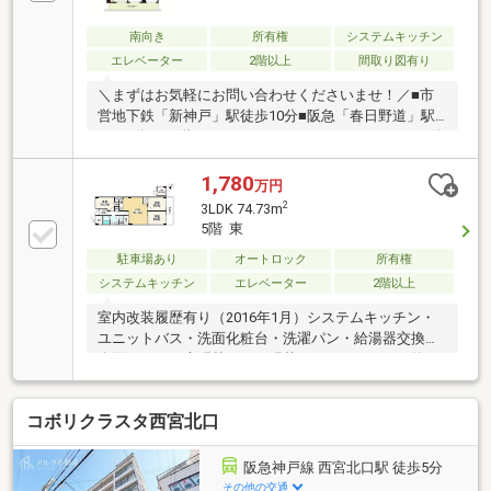
南向き
所有権
システムキッチン
エレベーター
2階以上
間取り図有り
＼まずはお気軽にお問い合わせくださいませ！／■市
営地下鉄「新神戸」駅徒歩10分■阪急「春日野道」駅
にも8分！■5階・109㎡、ゆとりの2LDK！■ゆったり使
える広々LDK！床材は、調湿作用があり、足触りの良
い無垢フローリング仕様です。■カップボードの配置
1,780
万円
場所が目隠しになり、生活感を隠せるキッチンスペー
2
3LDK 74.73m
ス。■廊下は、幅を広げて飾り棚を設置。趣味の小物
5階 東
を置いたりインテリアが楽しめます。■住友不動産建
駐車場あり
オートロック
所有権
物サービス管理、総戸数106戸。8階建て！＜その他周
辺環境＞・市立雲中小学校…徒歩5分・市立葺合中学
システムキッチン
エレベーター
2階以上
校…徒歩3分・明照幼稚園…徒歩4分・ローソン…徒歩2
室内改装履歴有り（2016年1月）システムキッチン・
分・コープミニ…徒歩4分
ユニットバス・洗面化粧台・洗濯パン・給湯器交換、
全面クロス、床張替、網戸張替。トランクルーム約
3．9m2有り。
コボリクラスタ西宮北口
阪急神戸線 西宮北口駅 徒歩5分
その他の交通