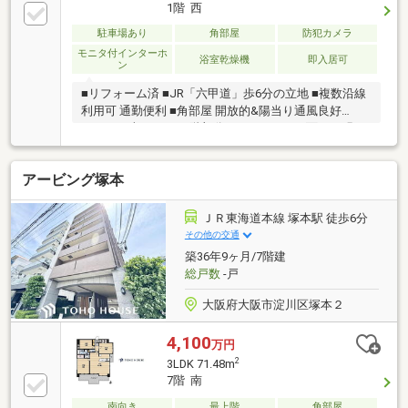
1階 西
駐車場あり
角部屋
防犯カメラ
モニタ付インターホ
浴室乾燥機
即入居可
ン
■リフォーム済 ■JR「六甲道」歩6分の立地 ■複数沿線
利用可 通勤便利 ■角部屋 開放的&陽当り通風良好
■44.80平米の2LDK 1階部分 ■バルコニーに面した明る
いリビング
アービング塚本
ＪＲ東海道本線 塚本駅 徒歩6分
その他の交通
築36年9ヶ月/7階建
総戸数
-戸
大阪府大阪市淀川区塚本２
4,100
万円
2
3LDK 71.48m
7階 南
南向き
最上階
角部屋