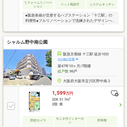
リフォームリノベー
ペット相談可
システムキッチン
ション
●阪急各線が交差するハブステーション「十三駅」の
利便性●フルリノベーションで洗練されたデザインへ
と生まれ変わった室内●梅田エリアの煌めく夜景と淀
川花火を望む眺望●駅チカの利便性と住環境のバラン
スが取れた立地条件●ランチやカフェ、多彩な飲食店
シャルム野中南公園
が揃う華やぎあるロケーション●ペットと共に暮らせ
るリバーサイドの住環境（※規約制限あり）●まずは物
件見学のご予約をお願いします。直通ダイヤル：06-
阪急京都線 十三駅 徒歩10分
6303-2255
その他の交通
築47年10ヶ月/7階建
総戸数
99戸
大阪府大阪市淀川区野中南２
1,599
万円
2
2DK 51.7m
3階 東
モニタ付インターホ
防犯カメラ
所有権
ン