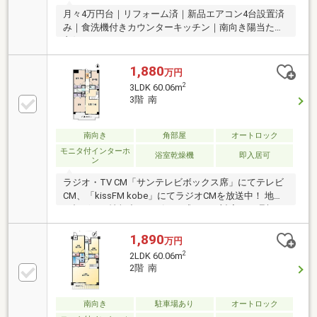
月々4万円台｜リフォーム済｜新品エアコン4台設置済
み｜食洗機付きカウンターキッチン｜南向き陽当たり
良好
1,880
万円
2
3LDK 60.06m
3階 南
南向き
角部屋
オートロック
モニタ付インターホ
浴室乾燥機
即入居可
ン
ラジオ・TV CM「サンテレビボックス席」にてテレビ
CM、「kissFM kobe」にてラジオCMを放送中！ 地域
に根ざした情報力とスピード感のある対応で、理想の
住まい探しをサポート致します♪
1,890
万円
2
2LDK 60.06m
2階 南
南向き
駐車場あり
オートロック