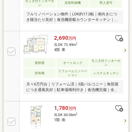
モニタ付インターホ
浴室乾燥機
即入居可
ン
フルリノベーション物件｜LDK約17.2帖｜南向きにつ
き陽当たり良好｜食洗機搭載カウンターキッチン｜オ
ートロック完備
2,690
万円
2
3LDK 73.49m
4階 東
モニタ付インターホ
角部屋
オートロック
ン
リフォームリノベー
所有権
システムキッチン
ション
月々6万円台｜リフォーム済｜3面バルコニー｜角部屋
につき通風良好｜駐車場権利付き｜食洗機完備｜全居
室収納付き｜JR・阪急・阪神の3沿線利用可能
1,780
万円
2
3LDK 60.06m
1階 南