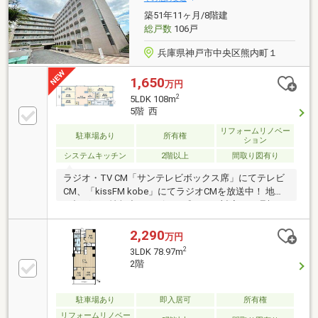
築51年11ヶ月/8階建
総戸数
106戸
兵庫県神戸市中央区熊内町１
1,650
万円
2
5LDK 108m
5階 西
リフォームリノベー
駐車場あり
所有権
ション
システムキッチン
2階以上
間取り図有り
ラジオ・TV CM「サンテレビボックス席」にてテレビ
CM、「kissFM kobe」にてラジオCMを放送中！ 地域
に根ざした情報力とスピード感のある対応で、理想の
住まい探しをサポート致します♪
2,290
万円
2
3LDK 78.97m
2階
駐車場あり
即入居可
所有権
リフォームリノベー