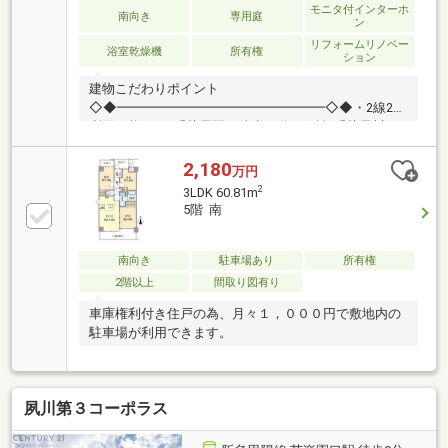
モニタ付インターホ
南向き
専用庭
ン
リフォームリノベー
浴室乾燥機
所有権
ション
建物こだわりポイント
◇◆━━━━━━━━━━━━━━━━◇◆・2線2駅
利用可能 JR「芦屋駅 徒歩18分 阪急「芦屋川」
駅 徒歩20分・「東山町」バス停 徒歩2分・オート
ロック付きのマンション対象住戸おすすめポイント
2,180
万円
◇◆━━━━━━━━━━━━━━━━◇◆・南向き
2
3LDK 60.81m
のため陽当り良好・1階住戸のため専用庭がございま
5階 南
す・2020年5月リフォーム歴あり 全室クロス・フロ
ーリング・CF張替/キッチン トイレ・洗面 化粧
台・浴室・インターフォン・下駄箱新調
南向き
駐車場あり
所有権
2階以上
間取り図有り
車庫権利付き住戸の為、月々１，０００円で敷地内の
駐車場が利用できます。
夙川第３コーポラス