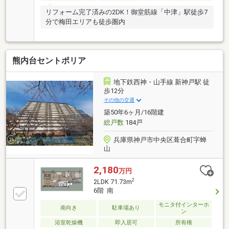
リフォーム完了済みの2DK！御堂筋線「中津」駅徒歩7
分で梅田エリアも徒歩圏内
熊内台セントポリア
地下鉄西神・山手線 新神戸駅 徒
歩12分
その他の交通
築50年6ヶ月/16階建
総戸数
184戸
兵庫県神戸市中央区葺合町字蝉
山
2,180
万円
2
2LDK 71.73m
6階 南
モニタ付インターホ
南向き
駐車場あり
ン
浴室乾燥機
即入居可
所有権