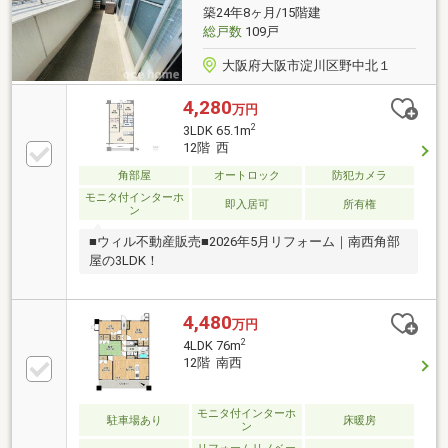
設も身近に揃い、毎日のお買い物にも便利な住環境♪
築24年8ヶ月/15階建
総戸数
109戸
大阪府大阪市淀川区野中北１
4,280
万円
2
3LDK 65.1m
12階 西
角部屋
オートロック
防犯カメラ
モニタ付インターホ
即入居可
所有権
ン
■ウィル不動産販売■2026年5月リフォーム｜南西角部
屋の3LDK！
4,480
万円
2
4LDK 76m
12階 南西
モニタ付インターホ
駐車場あり
床暖房
ン