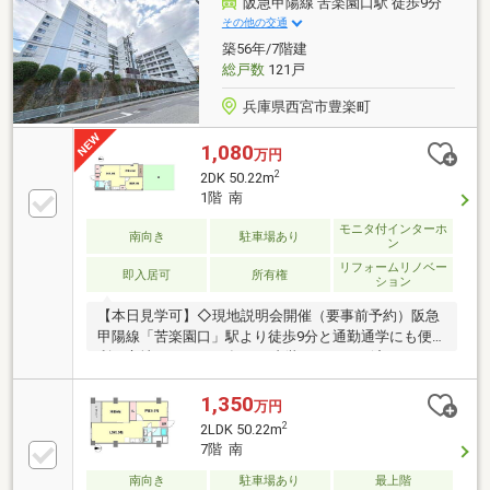
阪急甲陽線 苦楽園口駅 徒歩9分
その他の交通
築56年/7階建
総戸数
121戸
兵庫県西宮市豊楽町
1,080
万円
2
2DK 50.22m
1階 南
モニタ付インターホ
南向き
駐車場あり
ン
リフォームリノベー
即入居可
所有権
ション
【本日見学可】◇現地説明会開催（要事前予約）阪急
甲陽線「苦楽園口」駅より徒歩9分と通勤通学にも便
利な立地です。2025年12月内装リフォーム済みですぐ
にご入居可能です。
1,350
万円
2
2LDK 50.22m
7階 南
南向き
駐車場あり
最上階