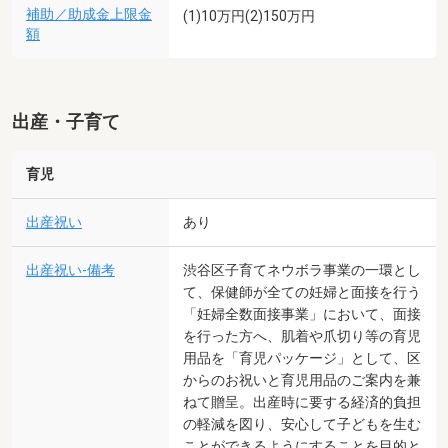
補助／助成金上限金
(1)10万円(2)150万円
額
出産・子育て
育児
出産祝い
あり
出産祝い-備考
渋谷区子育てネウボラ事業の一環とし
て、保健師が全ての妊婦と面接を行う
「妊婦全数面接事業」において、面接
を行った方へ、肌着や爪切り等の育児
用品を「育児パッケージ」として、区
からのお祝いと育児用品のご案内を兼
ねて贈呈。出産時に要する経済的負担
の軽減を図り、安心して子どもを生む
ことができるようにすることを目的と