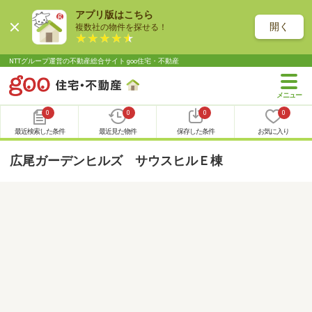
アプリ版はこちら
開く
複数社の物件を探せる！
NTTグループ運営の不動産総合サイト goo住宅・不動産
0
0
0
0
最近検索した条件
最近見た物件
保存した条件
お気に入り
広尾ガーデンヒルズ サウスヒルＥ棟