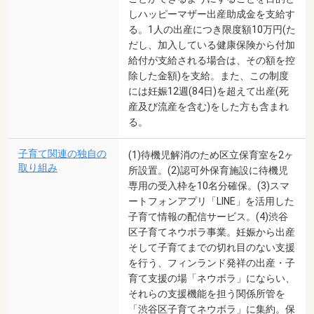
しハッピーマザー出産助成金を支給す
る。1人の出産につき限度額10万円(た
だし、加入している健康保険から付加
給付が支給される場合は、その額を控
除した金額)を支給。また、この制度
には妊娠12週(84日)を超えて出産(死
産及び流産を含む)をした方も含まれ
る。
子育て関連の独自の
(1)待機児解消のため区立保育室を2ヶ
取り組み
所設置。(2)認可外保育施設に待機児
専用の受入枠を10名分確保。(3)スマ
ートフォンアプリ「LINE」を活用した
子育て情報の配信サービス。(4)渋谷
区子育てネウボラ事業。妊娠から出産
そして子育てまでの切れ目のない支援
を行う、フィンランド発祥の出産・子
育て支援の場「ネウボラ」にならい、
それらの支援機能を担う関係所管を
「渋谷区子育てネウボラ」に集約。保