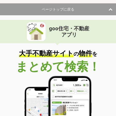
ページトップに戻る
goo住宅・不動産
アプリ
大手不動産サイト
物件
の
を
まとめて検索！