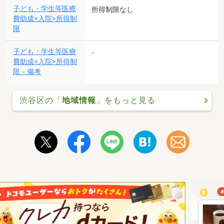
子ども・学生等医療
所得制限なし
費助成<入院>所得制
限
子ども・学生等医療
-
費助成<入院>所得制
限－備考
渋谷区の「
地域情報
」をもっと見る