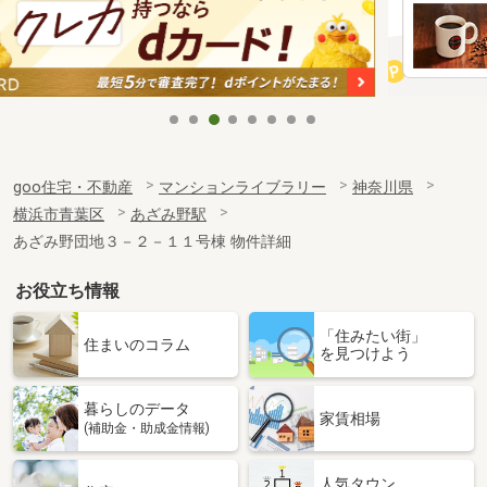
goo住宅・不動産
マンションライブラリー
神奈川県
横浜市青葉区
あざみ野駅
あざみ野団地３－２－１１号棟 物件詳細
お役立ち情報
「住みたい街」
住まいのコラム
を見つけよう
暮らしのデータ
家賃相場
(補助金・助成金情報)
人気タウン