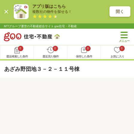
アプリ版はこちら
開く
複数社の物件を探せる！
NTTグループ運営の不動産総合サイト goo住宅・不動産
0
0
0
0
最近検索した条件
最近見た物件
保存した条件
お気に入り
あざみ野団地３－２－１１号棟