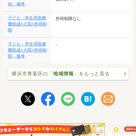
担－備考
子ども・学生等医療
所得制限なし
費助成<入院>所得制
限
子ども・学生等医療
-
費助成<入院>所得制
限－備考
横浜市青葉区の「
地域情報
」をもっと見る