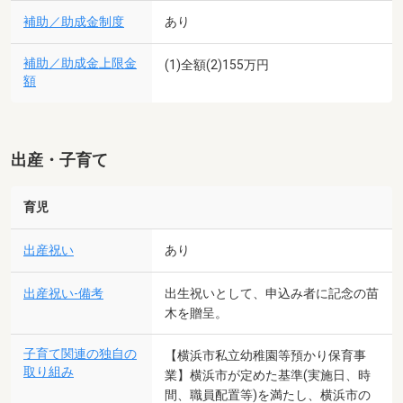
補助／助成金制度
あり
補助／助成金上限金
(1)全額(2)155万円
額
出産・子育て
育児
出産祝い
あり
出産祝い-備考
出生祝いとして、申込み者に記念の苗
木を贈呈。
子育て関連の独自の
【横浜市私立幼稚園等預かり保育事
取り組み
業】横浜市が定めた基準(実施日、時
間、職員配置等)を満たし、横浜市の