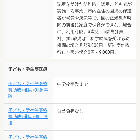
認定を受けた幼稚園・認定こども園が
実施する事業。市内在住の園児の保護
者が就労や病気等で、園の正規教育時
間の前後に家庭で保育ができない場合
に、利用可能。3歳児～5歳児は無
料、満3歳児は、私学助成を受ける幼
稚園の場合月額9,000円、新制度に移
行した園の場合0円～9,000円。
子ども・学生等医療
子ども・学生等医療
中学校卒業まで
費助成<通院>対象年
齢
子ども・学生等医療
自己負担なし
費助成<通院>自己負
担
子ども・学生等医療
-