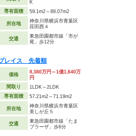
K
専有面積
59.1m
2
～88.07m
2
神奈川県横浜市青葉区
所在地
荏田西４
東急田園都市線「市が
交通
尾」歩12分
プレイス 先着順
8,380万円～1億1,640万
価格
円
間取り
1LDK～2LDK
専有面積
57.21m
2
～71.19m
2
神奈川県横浜市青葉区
所在地
美しが丘５
東急田園都市線「たま
交通
プラーザ」歩6分