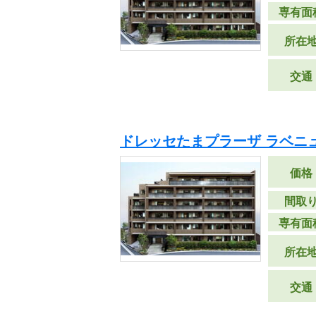
専有面
所在
交通
ドレッセたまプラーザ ラベニ
価格
間取
専有面
所在
交通