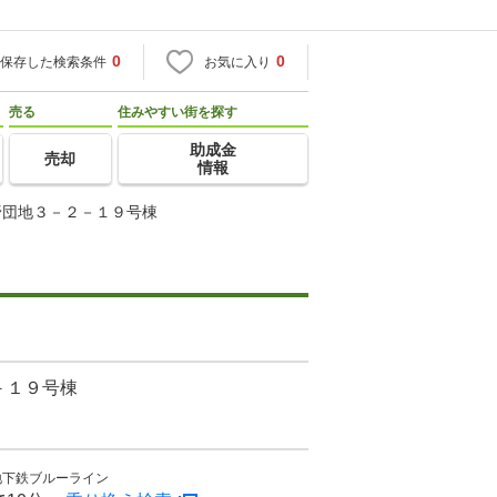
0
0
保存した検索条件
お気に入り
売る
住みやすい街を探す
助成金
売却
情報
野団地３－２－１９号棟
－１９号棟
地下鉄ブルーライン