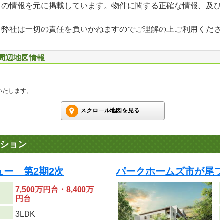
」の情報を元に掲載しています。物件に関する正確な情報、及
て弊社は一切の責任を負いかねますのでご理解の上ご利用くだ
 周辺地図情報
いたします。
スクロール地図を見る
ション
ュー 第2期2次
パークホームズ市が尾
7,500万円台・8,400万
円台
り
3LDK