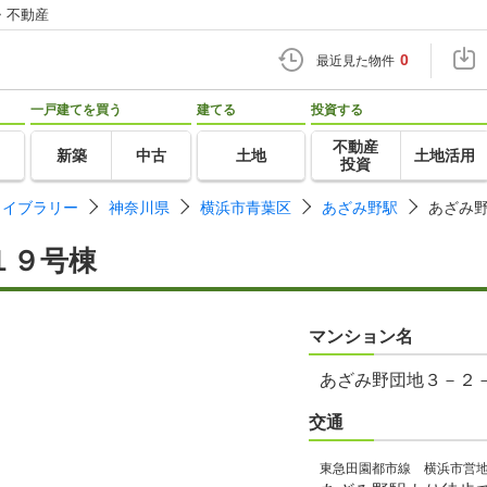
・不動産
0
最近見た物件
一戸建てを買う
建てる
投資する
不動産
新築
中古
土地
土地活用
投資
ライブラリー
神奈川県
横浜市青葉区
あざみ野駅
あざみ
１９号棟
マンション名
あざみ野団地３－２
交通
東急田園都市線 横浜市営