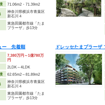
積
71.06m
2
・71.39m
2
神奈川県横浜市青葉区
地
新石川４
東急田園都市線「たま
プラーザ」歩13分
ュー 先着順
ドレッセたまプラーザ 
7,380万円～1億780万
円
り
2LDK～4LDK
積
62.65m
2
～81.89m
2
神奈川県横浜市青葉区
地
新石川４
東急田園都市線「たま
プラーザ」歩13分