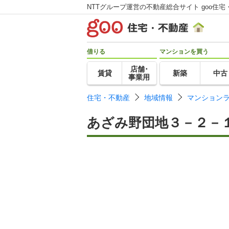
NTTグループ運営の不動産総合サイト goo住宅
借りる
マンションを買う
店舗･
賃貸
新築
中古
事業用
住宅・不動産
地域情報
マンション
あざみ野団地３－２－