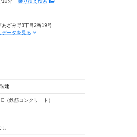
10分
乗り換え検索
あざみ野3丁目2番19号
しデータを見る
2階建
RC（鉄筋コンクリート）
なし