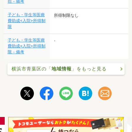
担－備考
子ども・学生等医療
所得制限なし
費助成<入院>所得制
限
子ども・学生等医療
-
費助成<入院>所得制
限－備考
横浜市青葉区の「
地域情報
」をもっと見る