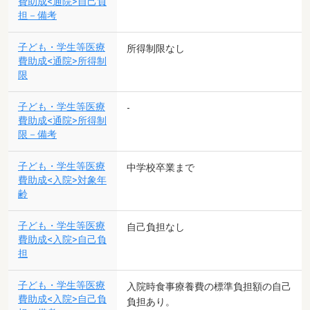
費助成<通院>自己負
担－備考
子ども・学生等医療
所得制限なし
費助成<通院>所得制
限
子ども・学生等医療
-
費助成<通院>所得制
限－備考
子ども・学生等医療
中学校卒業まで
費助成<入院>対象年
齢
子ども・学生等医療
自己負担なし
費助成<入院>自己負
担
子ども・学生等医療
入院時食事療養費の標準負担額の自己
費助成<入院>自己負
負担あり。