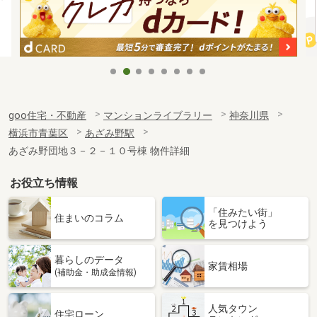
goo住宅・不動産
マンションライブラリー
神奈川県
横浜市青葉区
あざみ野駅
あざみ野団地３－２－１０号棟 物件詳細
お役立ち情報
「住みたい街」
住まいのコラム
を見つけよう
暮らしのデータ
家賃相場
(補助金・助成金情報)
人気タウン
住宅ローン