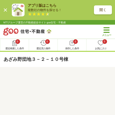
アプリ版はこちら
開く
複数社の物件を探せる！
NTTグループ運営の不動産総合サイト goo住宅・不動産
0
0
0
0
最近検索した条件
最近見た物件
保存した条件
お気に入り
あざみ野団地３－２－１０号棟