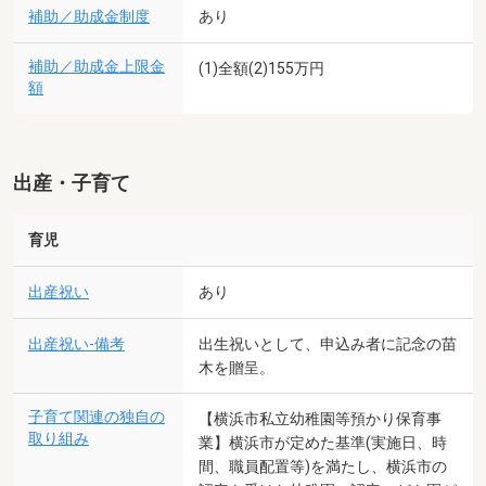
補助／助成金制度
あり
補助／助成金上限金
(1)全額(2)155万円
額
出産・子育て
育児
出産祝い
あり
出産祝い-備考
出生祝いとして、申込み者に記念の苗
木を贈呈。
子育て関連の独自の
【横浜市私立幼稚園等預かり保育事
取り組み
業】横浜市が定めた基準(実施日、時
間、職員配置等)を満たし、横浜市の