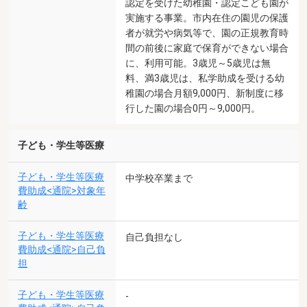
認定を受けた幼稚園・認定こども園が
実施する事業。市内在住の園児の保護
者が就労や病気等で、園の正規教育時
間の前後に家庭で保育ができない場合
に、利用可能。3歳児～5歳児は無
料、満3歳児は、私学助成を受ける幼
稚園の場合月額9,000円、新制度に移
行した園の場合0円～9,000円。
子ども・学生等医療
子ども・学生等医療
中学校卒業まで
費助成<通院>対象年
齢
子ども・学生等医療
自己負担なし
費助成<通院>自己負
担
子ども・学生等医療
-