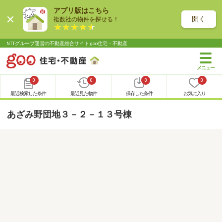
アプリ版はこちら
開く
複数社の物件を探せる！
NTTグループ運営の不動産総合サイト goo住宅・不動産
0
0
0
0
最近検索した条件
最近見た物件
保存した条件
お気に入り
あざみ野団地３－２－１３号棟