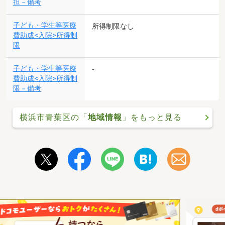
担－備考
子ども・学生等医療
所得制限なし
費助成<入院>所得制
限
子ども・学生等医療
-
費助成<入院>所得制
限－備考
横浜市青葉区の「
地域情報
」をもっと見る