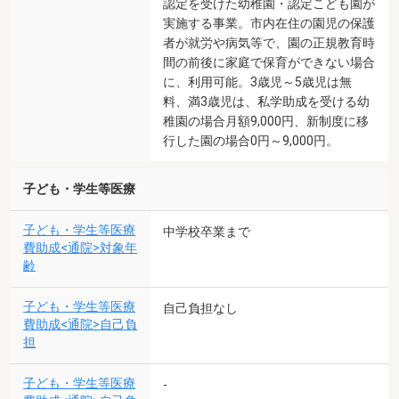
認定を受けた幼稚園・認定こども園が
実施する事業。市内在住の園児の保護
者が就労や病気等で、園の正規教育時
間の前後に家庭で保育ができない場合
に、利用可能。3歳児～5歳児は無
料、満3歳児は、私学助成を受ける幼
稚園の場合月額9,000円、新制度に移
行した園の場合0円～9,000円。
子ども・学生等医療
子ども・学生等医療
中学校卒業まで
費助成<通院>対象年
齢
子ども・学生等医療
自己負担なし
費助成<通院>自己負
担
子ども・学生等医療
-