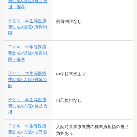
費助成<通院>自己負
担－備考
子ども・学生等医療
所得制限なし
費助成<通院>所得制
限
子ども・学生等医療
-
費助成<通院>所得制
限－備考
子ども・学生等医療
中学校卒業まで
費助成<入院>対象年
齢
子ども・学生等医療
自己負担なし
費助成<入院>自己負
担
子ども・学生等医療
入院時食事療養費の標準負担額の自己
費助成<入院>自己負
負担あり。