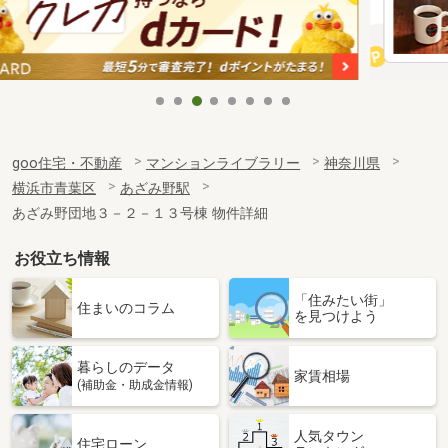
goo住宅・不動産
マンションライブラリー
神奈川県
横浜市青葉区
あざみ野駅
あざみ野団地３－２－１３号棟 物件詳細
お役立ち情報
「住みたい街」
住まいのコラム
を見つけよう
暮らしのデータ
家賃相場
(補助金・助成金情報)
人気タウン
住宅ローン