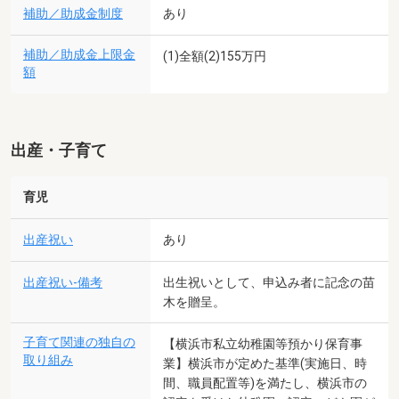
補助／助成金制度
あり
補助／助成金上限金
(1)全額(2)155万円
額
出産・子育て
育児
出産祝い
あり
出産祝い-備考
出生祝いとして、申込み者に記念の苗
木を贈呈。
子育て関連の独自の
【横浜市私立幼稚園等預かり保育事
取り組み
業】横浜市が定めた基準(実施日、時
間、職員配置等)を満たし、横浜市の