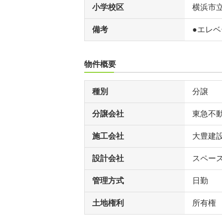
小学校区
横浜市
備考
●エレ
物件概要
種別
分譲
分譲会社
東急不
施工会社
大豊建
設計会社
スペー
管理方式
日勤
土地権利
所有権