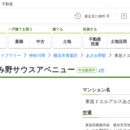
・不動産
0
最近見た物件
一戸建てを買う
建てる
投資する
不動産
新築
中古
土地
土地活用
投資
ライブラリー
神奈川県
横浜市青葉区
あざみ野駅
東急ド
み野サウスアベニュー
1件
中古販売中
マンション名
東急ドエルアルスあ
交通
東急田園都市線 横浜市営