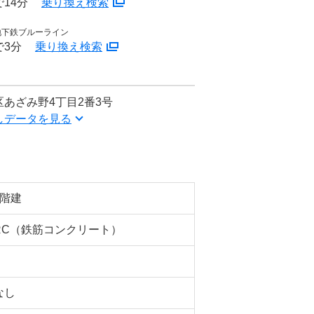
14分
乗り換え検索
地下鉄ブルーライン
で3分
乗り換え検索
あざみ野4丁目2番3号
しデータを見る
5階建
RC（鉄筋コンクリート）
なし