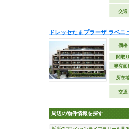
交通
ドレッセたまプラーザ ラベニ
価格
間取
専有面
所在
交通
周辺の物件情報を探す
近所のマンションライブラリーを見