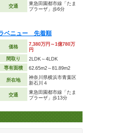
東急田園都市線「たま
交通
プラーザ」歩6分
 ラベニュー 先着順
7,380万円～1億780万
価格
円
間取り
2LDK～4LDK
専有面積
62.65m
2
～81.89m
2
神奈川県横浜市青葉区
所在地
新石川４
東急田園都市線「たま
交通
プラーザ」歩13分