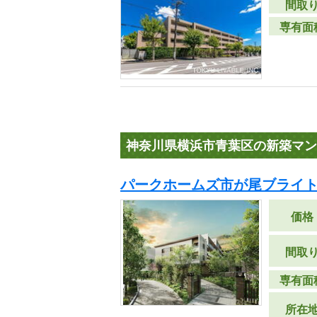
間取
専有面
神奈川県横浜市青葉区の新築マン
パークホームズ市が尾ブライト
価格
間取
専有面
所在