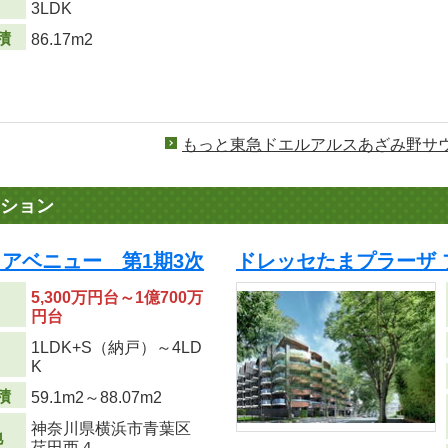
り
3LDK
積
86.17m2
もっと東急ドエルアルスあざみ野サ
ション
アベニュー 第1期3次
ドレッセたまプラーザ 
5,300万円台～1億700万
円台
1LDK+S（納戸）～4LD
り
K
積
59.1m
2
～88.07m
2
神奈川県横浜市青葉区
地
荏田西４