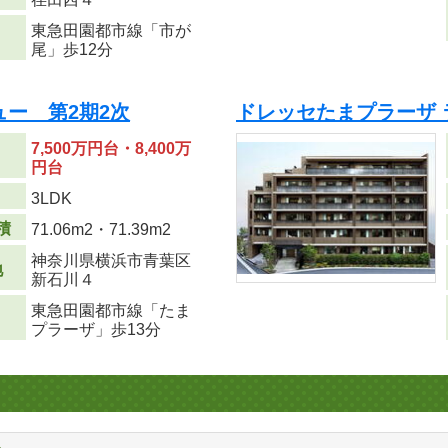
東急田園都市線「市が
尾」歩12分
ュー 第2期2次
ドレッセたまプラーザ
7,500万円台・8,400万
円台
り
3LDK
積
71.06m
2
・71.39m
2
神奈川県横浜市青葉区
地
新石川４
東急田園都市線「たま
プラーザ」歩13分
る