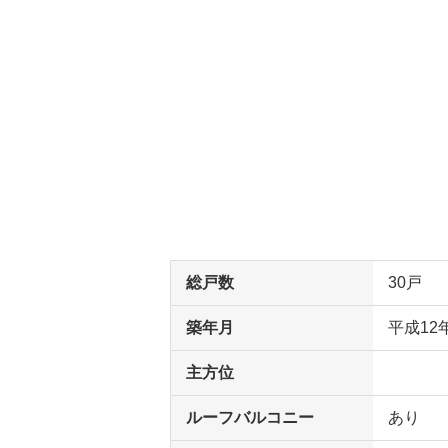
総戸数
30戸
築年月
平成12
主方位
ルーフバルコニー
あり