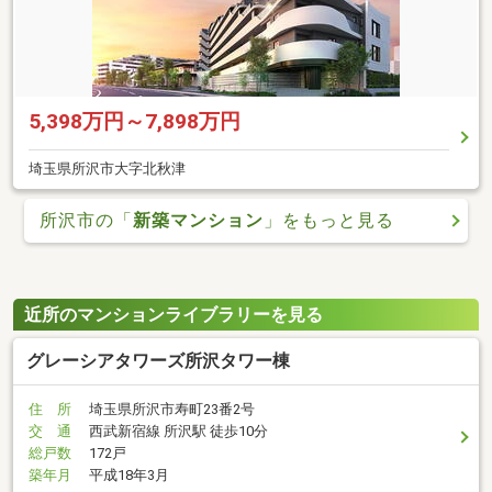
5,398万円～7,898万円
埼玉県所沢市大字北秋津
所沢市の「
新築マンション
」をもっと見る
近所のマンションライブラリーを見る
グレーシアタワーズ所沢タワー棟
住 所
埼玉県所沢市寿町23番2号
交 通
西武新宿線 所沢駅 徒歩10分
総戸数
172戸
築年月
平成18年3月