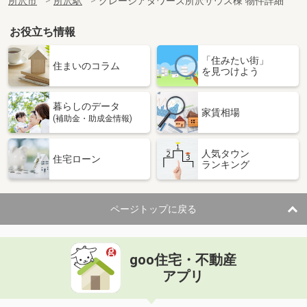
所沢市
所沢駅
グレーシアタワーズ所沢サウス棟 物件詳細
お役立ち情報
「住みたい街」
住まいのコラム
を見つけよう
暮らしのデータ
家賃相場
(補助金・助成金情報)
人気タウン
住宅ローン
ランキング
ページトップに戻る
goo住宅・不動産
アプリ