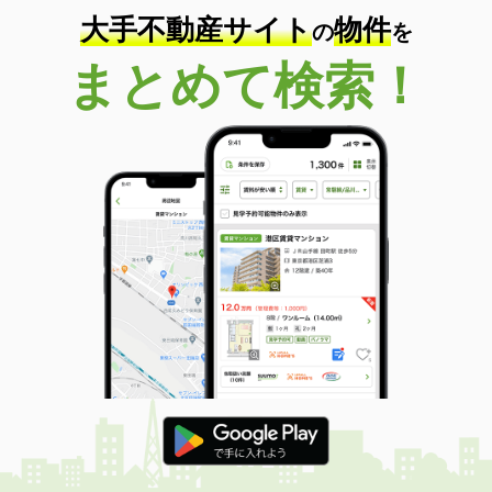
大手不動産サイト
物件
の
を
まとめて検索！