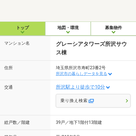
トップ
地図・環境
募集物件
マンション名
グレーシアタワーズ所沢サウ
ス棟
住所
埼玉県所沢市寿町23番2号
所沢市の暮らしデータを見る
所沢駅より徒歩で10分
交通
乗り換え検索
総戸数／階建
39戸／地下1階付13階建