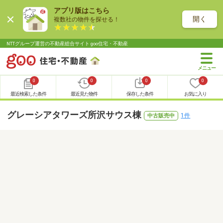
アプリ版はこちら
開く
複数社の物件を探せる！
NTTグループ運営の不動産総合サイト goo住宅・不動産
0
0
0
0
最近検索した条件
最近見た物件
保存した条件
お気に入り
グレーシアタワーズ所沢サウス棟
1件
中古販売中