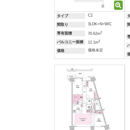
C2
タイプ
3LDK+N+WIC
間取り
2
専有面積
70.62m
2
バルコニー面積
12.1m
価格未定
価格