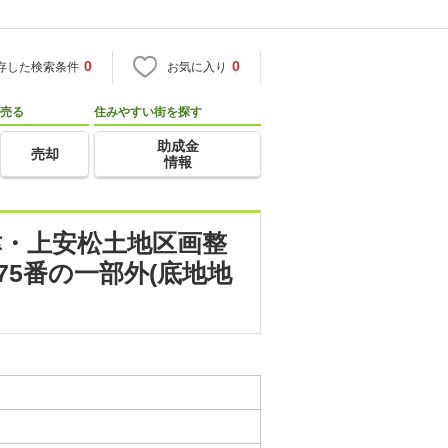
0
0
存した検索条件
お気に入り
売る
住みやすい街を探す
助成金
売却
情報
津・上安松土地区画整
75番の一部外(底地地