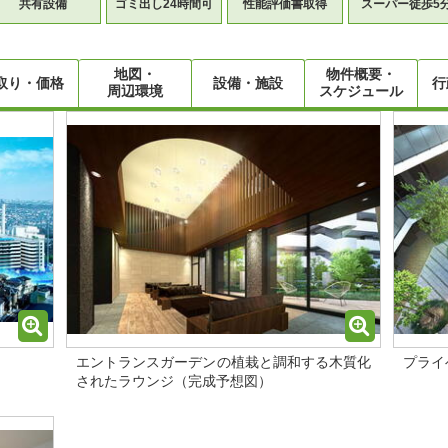
共有設備
ゴミ出し24時間可
性能評価書取得
スーパー徒歩5
地図・
物件概要・
取り・価格
設備・施設
行
周辺環境
スケジュール
エントランスガーデンの植栽と調和する木質化
プライ
されたラウンジ（完成予想図）