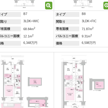
B7
B8
タイプ
タイプ
3LDK+WIC
3LDK+FIC
間取り
間取り
2
2
専有面積
専有面積
68.84m
71.87m
2
2
バルコニー面積
バルコニー面積
12.1m
9.31m
6,348万円
6,598万円
価格
価格