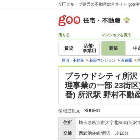
NTTグループ運営の不動産総合サイト goo
借りる
マンションを買う
店舗･
賃貸
新築
中
事業用
住宅・不動産
>
新築マンション
>
首都圏
>
プラウドシティ所沢
理事業の一部 23街
番) 所沢駅 野村不
情報提供元
SUUMO
住所
埼玉県所沢市大字北秋津(所沢
交通
西武池袋線/所沢 歩10分