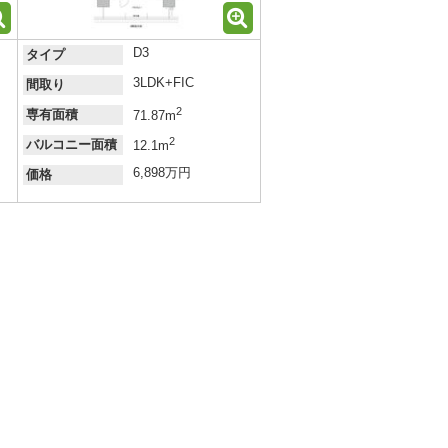
D3
タイプ
3LDK+FIC
間取り
2
専有面積
71.87m
2
バルコニー面積
12.1m
6,898万円
価格