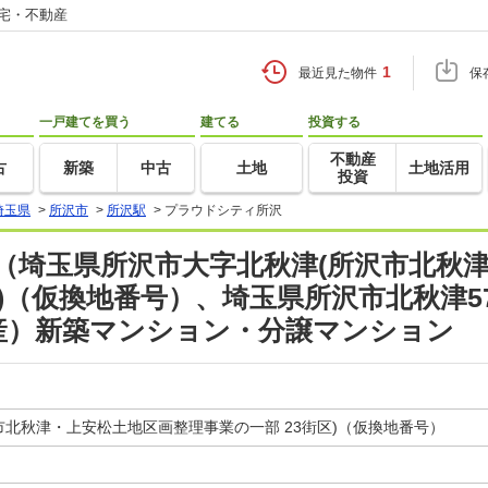
住宅・不動産
1
最近見た物件
保
一戸建てを買う
建てる
投資する
不動産
古
新築
中古
土地
土地活用
投資
埼玉県
>
所沢市
>
所沢駅
>
プラウドシティ所沢
（埼玉県所沢市大字北秋津(所沢市北秋
区)（仮換地番号）、埼玉県所沢市北秋津5
動産）新築マンション・分譲マンション
市北秋津・上安松土地区画整理事業の一部 23街区)（仮換地番号）