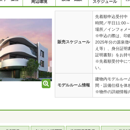
周辺環境
スケジュール
先着順申込受付中
時間／平日11:00～1
場所／インフォメ
※申込の際は、印鑑
販売スケジュール
2025年分の源泉
え等）、身分証明
証明書類）をお持
※先着順受付中に
い。
建物内モデルルー
モデルルーム情報
間・設備仕様を体
※物件の詳細情報