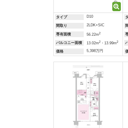
D10
タイプ
2LDK+SIC
間取り
2
専有面積
56.22m
2
2
バルコニー面積
13.02m
・13.99m
5,398万円
価格