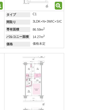
C1
タイプ
3LDK+N+3WIC+SIC
間取り
2
専有面積
86.59m
2
バルコニー面積
14.27m
価格未定
価格