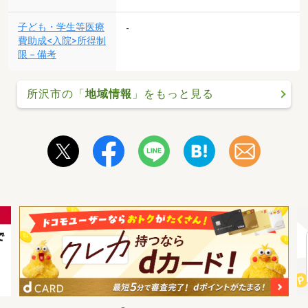
子ども・学生等医療
-
費助成<入院>所得制
限－備考
所沢市の「
地域情報
」をもっと見る