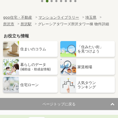
goo住宅・不動産
マンションライブラリー
埼玉県
所沢市
所沢駅
グレーシアタワーズ所沢タワー棟 物件詳細
お役立ち情報
「住みたい街」
住まいのコラム
を見つけよう
暮らしのデータ
家賃相場
(補助金・助成金情報)
人気タウン
住宅ローン
ランキング
ページトップに戻る