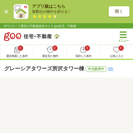
アプリ版はこちら
開く
複数社の物件を探せる！
NTTグループ運営の不動産総合サイト goo住宅・不動産
0
0
0
0
最近検索した条件
最近見た物件
保存した条件
お気に入り
グレーシアタワーズ所沢タワー棟
3件
中古販売中