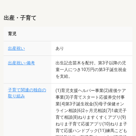
出産・子育て
育児
出産祝い
あり
出産祝い-備考
出生記念苗木を配付。第3子以降の児
童一人につき10万円の第3子誕生祝金
を支給。
子育て関連の独自の
(1)育児支援ヘルパー事業(2)産後ケア
取り組み
事業(3)子育てスタート応援券交付事
業(4)第3子誕生祝金(5)母子保健オン
ライン相談(6)2ヶ月児相談(7)1歳児子
育て相談(8)ねりますくすくアプリ(9)
ねりま子育て応援アプリ(10)ねりま子
育て応援ハンドブック(11)練馬こども