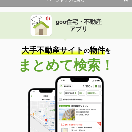
ページトップに戻る
goo住宅・不動産
アプリ
大手不動産サイト
物件
の
を
まとめて検索！