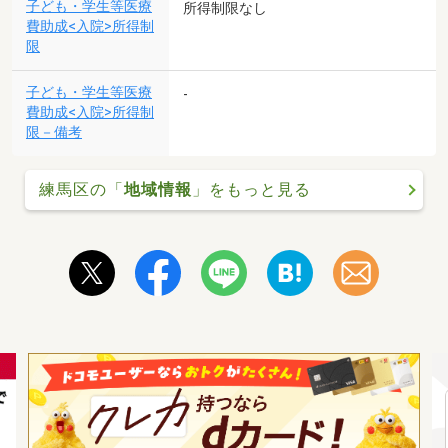
子ども・学生等医療
所得制限なし
費助成<入院>所得制
限
子ども・学生等医療
-
費助成<入院>所得制
限－備考
練馬区の「
地域情報
」をもっと見る