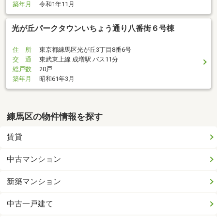
築年月
令和1年11月
光が丘パークタウンいちょう通り八番街６号棟
住 所
東京都練馬区光が丘3丁目8番6号
交 通
東武東上線 成増駅 バス11分
総戸数
20戸
築年月
昭和61年3月
練馬区の物件情報を探す
賃貸
中古マンション
新築マンション
中古一戸建て