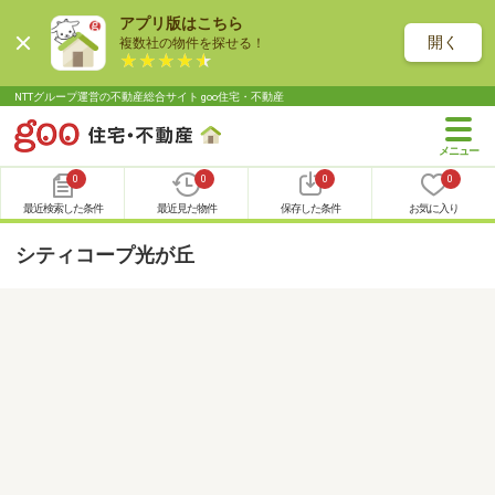
アプリ版はこちら
開く
複数社の物件を探せる！
NTTグループ運営の不動産総合サイト goo住宅・不動産
0
0
0
0
最近検索した条件
最近見た物件
保存した条件
お気に入り
シティコープ光が丘