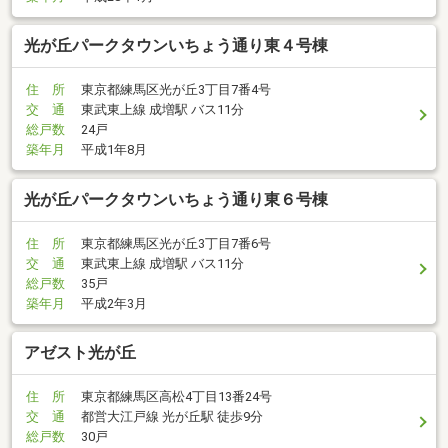
光が丘パークタウンいちょう通り東４号棟
住 所
東京都練馬区光が丘3丁目7番4号
交 通
東武東上線 成増駅 バス11分
総戸数
24戸
築年月
平成1年8月
光が丘パークタウンいちょう通り東６号棟
住 所
東京都練馬区光が丘3丁目7番6号
交 通
東武東上線 成増駅 バス11分
総戸数
35戸
築年月
平成2年3月
アゼスト光が丘
住 所
東京都練馬区高松4丁目13番24号
交 通
都営大江戸線 光が丘駅 徒歩9分
総戸数
30戸