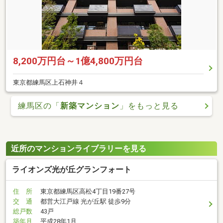
8,200万円台～1億4,800万円台
東京都練馬区上石神井４
練馬区の「
新築マンション
」をもっと見る
近所のマンションライブラリーを見る
ライオンズ光が丘グランフォート
住 所
東京都練馬区高松4丁目19番27号
交 通
都営大江戸線 光が丘駅 徒歩9分
総戸数
43戸
築年月
平成28年1月