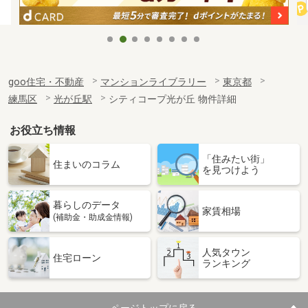
goo住宅・不動産
マンションライブラリー
東京都
練馬区
光が丘駅
シティコープ光が丘 物件詳細
お役立ち情報
「住みたい街」
住まいのコラム
を見つけよう
暮らしのデータ
家賃相場
(補助金・助成金情報)
人気タウン
住宅ローン
ランキング