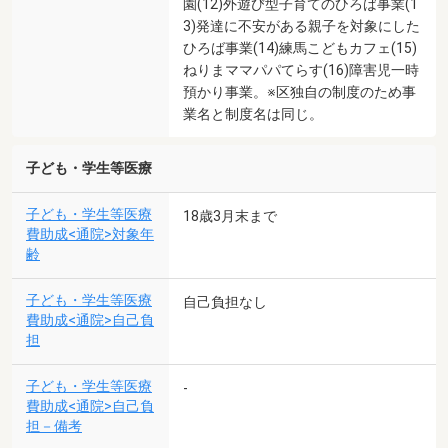
園(12)外遊び型子育てのひろば事業(1
3)発達に不安がある親子を対象にした
ひろば事業(14)練馬こどもカフェ(15)
ねりまママパパてらす(16)障害児一時
預かり事業。※区独自の制度のため事
業名と制度名は同じ。
子ども・学生等医療
子ども・学生等医療
18歳3月末まで
費助成<通院>対象年
齢
子ども・学生等医療
自己負担なし
費助成<通院>自己負
担
子ども・学生等医療
-
費助成<通院>自己負
担－備考