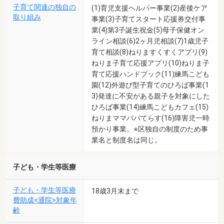
子育て関連の独自の
(1)育児支援ヘルパー事業(2)産後ケア
取り組み
事業(3)子育てスタート応援券交付事
業(4)第3子誕生祝金(5)母子保健オン
ライン相談(6)2ヶ月児相談(7)1歳児子
育て相談(8)ねりますくすくアプリ(9)
ねりま子育て応援アプリ(10)ねりま子
育て応援ハンドブック(11)練馬こども
園(12)外遊び型子育てのひろば事業(1
3)発達に不安がある親子を対象にした
ひろば事業(14)練馬こどもカフェ(15)
ねりまママパパてらす(16)障害児一時
預かり事業。※区独自の制度のため事
業名と制度名は同じ。
子ども・学生等医療
子ども・学生等医療
18歳3月末まで
費助成<通院>対象年
齢