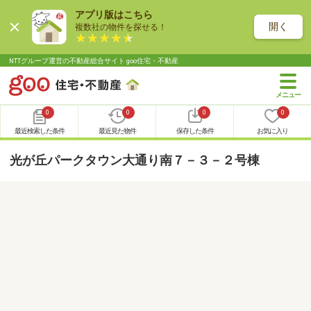
アプリ版はこちら
開く
複数社の物件を探せる！
NTTグループ運営の不動産総合サイト goo住宅・不動産
0
0
0
0
最近検索した条件
最近見た物件
保存した条件
お気に入り
光が丘パークタウン大通り南７－３－２号棟