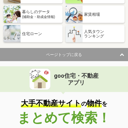
暮らしのデータ
家賃相場
(補助金・助成金情報)
人気タウン
住宅ローン
ランキング
ページトップに戻る
goo住宅・不動産
アプリ
大手不動産サイト
物件
の
を
まとめて検索！