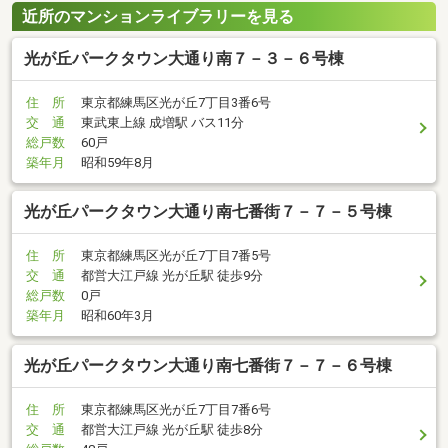
近所のマンションライブラリーを見る
光が丘パークタウン大通り南７－３－６号棟
住 所
東京都練馬区光が丘7丁目3番6号
交 通
東武東上線 成増駅 バス11分
総戸数
60戸
築年月
昭和59年8月
光が丘パークタウン大通り南七番街７－７－５号棟
住 所
東京都練馬区光が丘7丁目7番5号
交 通
都営大江戸線 光が丘駅 徒歩9分
総戸数
0戸
築年月
昭和60年3月
光が丘パークタウン大通り南七番街７－７－６号棟
住 所
東京都練馬区光が丘7丁目7番6号
交 通
都営大江戸線 光が丘駅 徒歩8分