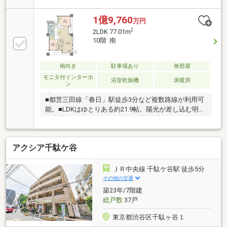
換・建具交換・洗濯機用防水パン交換 ・・・等～～
～～～～～～～～～～～～～～～～～～～
1億9,760
万円
2
2LDK 77.01m
10階 南
南向き
駐車場あり
角部屋
モニタ付インターホ
浴室乾燥機
床暖房
ン
■都営三田線「春日」駅徒歩3分など複数路線が利用可
能。■LDKはゆとりある約21.9帖。陽光が差し込む明る
い空間です。■カウンター付きの対面式システムキッ
チン。■充実の設備仕様。 床暖房(LD)、ディスポー
ザー、浄水器一体型水栓、浴室乾燥機、追い焚き機能
アクシア千駄ケ谷
など■ウォークインクローゼット2か所有り。■全居室
がバルコニーに面しているため開放的です。■ペット
飼育可(細則有り)。■プライバシー性が高くホテルライ
ＪＲ中央線 千駄ケ谷駅 徒歩5分
クな内廊下設計。■防犯面に配慮されたダブルオート
その他の交通
ロック。■周辺環境ローソン 小石川1丁目店 約10mま
築23年/7階建
いばすけっと 小石川2丁店 約70m文京区立柳町小学
総戸数
37戸
校 約240m
東京都渋谷区千駄ヶ谷１