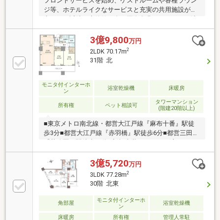
フロントサービスを始め、ゲストルームや各種ラウン
ジ等、ホテルライクなサービスと充実の共用施設が魅
力です。近隣は大使館も多く国際色豊かなエリア。洗
練された街並みに、昔ながらの商店が融合する麻布十
番商店街も生活圏です。西側では2028年度竣工予定の
3億9,800
万円
共同住宅、オフィスや店舗、保育園、公園を一体で開
2
2LDK 70.17m
発中です。これにより近隣エリアは、安全性と快適性
31階 北
が向上した魅力的な複合市街地へと変わるでしょう。
モニタ付インターホ
浴室乾燥機
床暖房
ン
タワーマンション
所有権
ペット相談可
(階建20階以上)
■東京メトロ南北線・都営大江戸線『麻布十番』駅徒
歩3分■都営大江戸線『赤羽橋』駅徒歩6分■都営三田線
『芝公園」駅徒歩13分■新規内装リフォーム済み
（2026年3月完了）・床、クロス新規貼替・洗面化粧
台新規交換・トイレ新規交換・キッチン新規交換・ユ
3億5,720
万円
ニットバス新規交換・建具交換・床暖房（LD）・電気
2
3LDK 77.28m
式暖炉新規設置・新規エアコン設置
30階 北東
モニタ付インターホ
角部屋
浴室乾燥機
ン
床暖房
所有権
管理人常駐