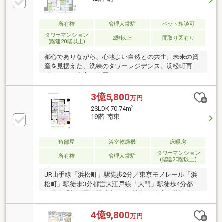
ム ・ゴルフラウンジ・ゲストルーム ・バー・駐車
場:有 48000~56000円/月・自転車置き場:有
400~700円/月・バイク置き場:有 5000~8000円/月・
所有権
管理人常駐
ペット相談可
トランクルーム:有 1500~1800円/月
タワーマンション
2階以上
間取り図有り
(階建20階以上)
都心でありながら、心地よい自然との共生。未来の資
産を見据えた、洗練のタワーレジデンス。浜松町再開
発エリアの中心に位置するWORLD TOWER
RESIDENCEは、都心の利便性と自然の調和を兼ね備え
たタワーレジデンスです。東京タワービューが広がる
3億5,800
万円
贅沢な眺望と、未入居の最新設備があなたの新しい暮
2
2SLDK 70.74m
らしを彩ります。
19階 南東
角部屋
浴室乾燥機
床暖房
タワーマンション
所有権
管理人常駐
(階建20階以上)
JR山手線「浜松町」駅徒歩2分／東京モノレール「浜
松町」駅徒歩3分都営大江戸線「大門」駅徒歩4分都営
三田線「芝公園」駅徒歩10分■地上46階建19階部分／
2LDK／70.74m2／南東向き角のお部屋■ペット飼育可
（細則有）■24時間有人管理／コンシェルジュサービ
4億9,800
万円
ス■充実した共用施設ゲストラウンジ／ゲストルーム