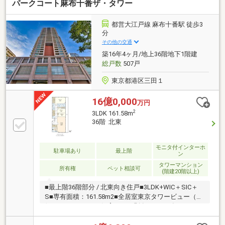
パークコート麻布十番ザ・タワー
都営大江戸線 麻布十番駅 徒歩3
分
その他の交通
築16年4ヶ月/地上36階地下1階建
総戸数
507戸
東京都港区三田１
16億0,000
万円
2
3LDK 161.58m
36階 北東
モニタ付インターホ
駐車場あり
最上階
ン
タワーマンション
所有権
ペット相談可
(階建20階以上)
■最上階36階部分 / 北東向き住戸■3LDK+WIC＋SIC＋
S■専有面積：161.58m2■全居室東京タワービュー（天
候による）■ペット飼育可（細則有）■2025年10月16
日リノベーション完了港区三田に、平成22年5月誕生