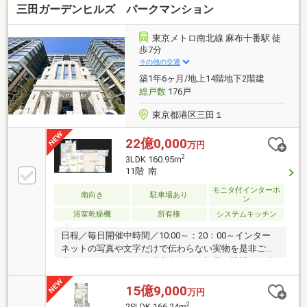
三田ガーデンヒルズ パークマンション
ン・各洋室に収納を設置▼室内リフォーム履歴【2025
年12月】キッチン・洗面台交換、クロス張替(洗面所・
玄関・廊下) 他【2024年10月】1LDK→2LDKへ間取変
東京メトロ南北線 麻布十番駅 徒
更、リビング壁面に間接照明付のTV台造作 他■ ご希望
歩7分
の住まい探しをお手伝いします ━━━━━・・・物件
その他の交通
の詳細・ご相談はお気軽にお問い合わせください。
築1年6ヶ月/地上14階地下2階建
総戸数
176戸
東京都港区三田１
22億0,000
万円
2
3LDK 160.95m
11階 南
モニタ付インターホ
南向き
駐車場あり
ン
浴室乾燥機
所有権
システムキッチン
日程／毎日開催中時間／10:00～：20：00～インター
ネットの写真や文字だけで伝わらない実物を是非ご見
学くださいませ～１１階南向きのお部屋で眺望・日当
たりともに良好！専有面積160.95㎡のゆとりある住戸
に、リーゾートホテルさながらの充実した共有設備を
15億9,000
万円
備えた、ラグジュアリーな住空間。
2
2SLDK 166.24m