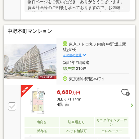
物件ページをご覧いただき、ありがとうございます。
資金計画等のご相談も承っておりますので、お気軽に
お問い合わせください。■北東・北西・南西に開口部
のある角住戸■ホテルライクな内廊下設計■ダブルオー
トロック、ALSOKの連携した24時間セキュリティシス
中野本町マンション
テム■二重床・二重天井・複層ガラス■WIC、SIC付き
の豊富な収納■リフォーム実施（2025年10月）、アフ
ターサービス付き天井・クロス貼替、フローリング貼
東京メトロ丸ノ内線 中野坂上駅
替、巾木交換、ダウンライト交換、建具レバーハンド
徒歩7分
ル交換、キッチン交換、トイレ交換、洗面化粧台交
その他の交通
換、ユニットバス交換、浴室乾燥暖房機交換、玄関・
築54年/15階建
廊下・洗面室床タイル貼替
総戸数
216戸
東京都中野区本町１
6,680
万円
2
3LDK 71.14m
4階 南
モニタ付インターホ
南向き
駐車場あり
ン
所有権
ペット相談可
エレベーター