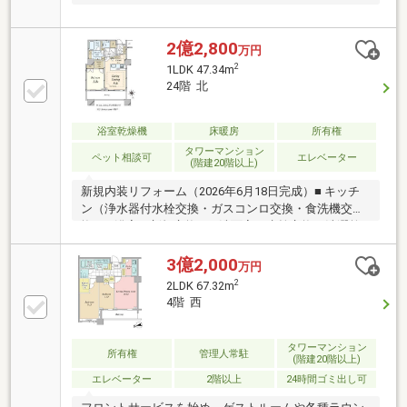
2億2,800
万円
2
1LDK 47.34m
24階 北
浴室乾燥機
床暖房
所有権
タワーマンション
ペット相談可
エレベーター
(階建20階以上)
新規内装リフォーム（2026年6月18日完成）■ キッチ
ン（浄水器付水栓交換・ガスコンロ交換・食洗機交
換）■ 浴室（新規交換）■ 洗面室（水栓交換・洗濯乾
燥機新規交換）■ トイレ（温水洗浄付便器交換・手洗
いカウンター交換）■ その他（天カセ型エアコン2基交
3億2,000
万円
換・照明新設（一部交換）・ウッドパネル交換・ エ
2
2LDK 67.32m
コカラット施工・フローリング上貼・クロス張替
4階 西
等）■24階部分北向き住戸■1LDK+S＋WIC／
47.34m2■LDから東京タワーを望む（天候による）■LD
部分床暖房有り
タワーマンション
所有権
管理人常駐
(階建20階以上)
エレベーター
2階以上
24時間ゴミ出し可