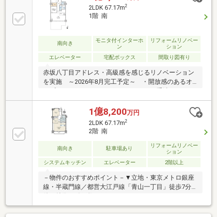
ッチンの写真は、現況写真と間取り図面をもとにCGで
2
2LDK 67.17m
作成したリフォームイメージです。リフォームを行う
1階 南
場合は別途費用が発生します。
モニタ付インターホ
リフォームリノベー
南向き
ン
ション
エレベーター
宅配ボックス
間取り図有り
赤坂八丁目アドレス・高級感を感じるリノベーション
を実施 ～2026年8月完工予定～ ・開放感のあるオ
ープンカウンターシステムキッチン ・手洗いカウン
ター付きタンクレストイレ ・1317サイズのユニット
バス ・2つの洋室を行き来できる大きなウォークイ
1億8,200
万円
ンクローゼット ・リビングからの光を取り込める明
2
2LDK 67.17m
るい洋室 ・寝室は、高級感あふれるカーペット仕様
2階 南
（変更可能） ・LD、廊下などは明るい色調のフロー
リング ・床下の配管、給湯器など水回りも更新
リフォームリノベー
南向き
駐車場あり
ション
※【その他専有面積】専用庭面積：23.49㎡※2027年大
システムキッチン
エレベーター
2階以上
規模修繕工事予定※借地存続期間：令和39年6月22日ま
で
－物件のおすすめポイント－▼立地・東京メトロ銀座
線・半蔵門線／都営大江戸線「青山一丁目」徒歩7分
他▼特徴・総戸数94戸のマンション・エントランスに
オートロックシステム有・南向きバルコニーに面した
LDKは約16.4帖・リビングを見渡せる対面式キッチ