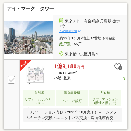
アイ・マーク タワー
東京メトロ有楽町線 月島駅 徒歩
1分
その他の交通
築23年1ヶ月/地上32階地下2階建
総戸数
356戸
東京都中央区月島１
1億9,180
万円
2
3LDK 85.43m
25階 北東
角部屋
浴室乾燥機
所有権
リフォームリノベー
タワーマンション
ペット相談可
ション
(階建20階以上)
―リノベーション内容（2025年10月完了）－・システ
ムキッチン交換・ユニットバス交換・洗面化粧台交換
・トイレ交換・フローリング張替 ・建具交換・全ク
ロス貼替 ・洗濯機用防水パン交換 ・・・等―共