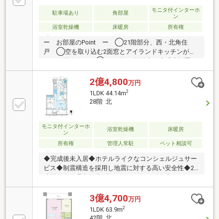
徴・専有面積100.76平米のゆとりある広さ・2LDKの間
モニタ付インターホ
取り・西向きの設計■ ご希望の住まい探しをお手伝い
駐車場あり
角部屋
ン
します ━━━━━・・・物件の詳細・ご相談はお気軽
浴室乾燥機
床暖房
所有権
にお問い合わせください。
ー お部屋のPoint ー ◯21階部分、西・北角住
戸 ◯空を取り込む2面窓とアイランドキッチンが配
された開放的LD ◯LDと約6.4帖洋室に床暖房設置
◯LDと全洋室は天井高約2.7m ◯全洋室にWIC ◯
トランクルーム専用使用権有ー マンションのPoint
2億4,800
万円
ー ◯2024年11月築 ◯世界貿易センタービルと一
2
1LDK 44.14m
体再開発 ◯制振構造タワーレジデンスー 多彩な共
28階 北
用部 ※一部有償 ー ○ゲストルーム ○フィットネス
ルーム ○ゴルフラウンジ ○バー ○コミュニケーシ
ョンルーム ○パーティルーム ○ゲストラウンジ ○
モニタ付インターホ
浴室乾燥機
床暖房
ン
カフェラウンジ ○コワーキングスペース他
所有権
管理人常駐
ペット相談可
◆完成後未入居◆ホテルライクなコンシェルジュサー
ビス◆制震構造を採用し地震に対する高い安全性◆24
時間有人管理◆各階ダストステーション有◆ペット飼
育可能(2匹まで、細則有り) 【共用施設】・カフェラ
ウンジ ・コワーキングスペース・コンシェルジュサ
3億4,700
万円
ービス ・ダイニングルーム・コミュニケーションラ
2
1LDK 63.9m
ウンジ ・パーティールーム・フィットネスルー
42階 北