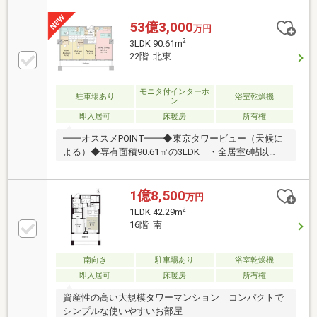
です。〇全居室がバルコニーに面する、明るい居室空
間。〇豊富な収納スペース。足元からお部屋を暖める
53億3,000
万円
床暖房は、ＬＤに設置。〇アウトフレーム工法につ
2
3LDK 90.61m
き、レイアウトしやすい間取。〇タワーレジデンスな
22階 北東
らではの充実したホテルライクな共用施設。〇２４時
間有人管理（夜間は警備員配置）につき、安心のセキ
ュリティ。〇ペット飼育可能（飼育細則有）。大切な
モニタ付インターホ
駐車場あり
浴室乾燥機
ン
愛犬愛猫とお住まいになれます。〇売主様、室内丁寧
即入居可
床暖房
所有権
にお使いの為、室内コンディション良好です。
━━オススメPOINT━━◆東京タワービュー（天候に
よる）◆専有面積90.61㎡の3LDK ・全居室6帖以
上 ・LDに隣接する居室は、開放して一体利用も可
能 ・主寝室には約2.3帖の広々としたウォークインク
ローゼット◆複数駅・路線利用可能◆2026年3月 新規
1億8,500
万円
リフォーム完了 【交換】システムキッチン、洗面
2
1LDK 42.29m
台、ユニットバス、全居室エアコン（天カセ）、ロス
16階 南
ナイ換気、浴室暖房乾燥機、洗濯機パン、トイレ、建
具、スイッチコンセント 【新設】装飾壁（LD、廊
下）、クローゼット、ガラス引き戸 【貼替】全室
南向き
駐車場あり
浴室乾燥機
壁・天井クロス 【上貼】全室フローリング、タイル
即入居可
床暖房
所有権
（廊下、玄関）
資産性の高い大規模タワーマンション コンパクトで
シンプルな使いやすいお部屋