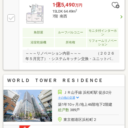
～～～～～物件概要～・３面採光（南西・北西・北
1億5,490
万円
東）・食器洗乾燥機・追焚機能浴室・浴室換気乾燥
2
1SLDK 64.49m
機・温水洗浄便座・オートロック・宅配ボックス－留
7階 南西
意事項－・眺望は永続的に保証されるものではありま
せん
モニタ付インターホ
角部屋
ルーフバルコニー
ン
リフォームリノベー
浴室乾燥機
所有権
ション
～～～リノベーション内容～～～ （２０２６
年５月完了）・システムキッチン交換・ユニットバス
交換・洗面化粧台交換・トイレ交換・全フローリング
張替 ・建具交換・全クロス貼替 ・洗濯機用防水
パン交換 ・・・等～～～～～～～～～～～～～～～
ＷＯＲＬＤ ＴＯＷＥＲ ＲＥＳＩＤＥＮＣＥ
～物件概要～・３面採光（南西・南東・北西）・食器
洗乾燥機・追焚機能浴室・浴室換気乾燥機・温水洗浄
便座・オートロック・宅配ボックス－留意事項－・眺
ＪＲ山手線 浜松町駅 徒歩2分
望は永続的に保証されるものではありません
その他の交通
築1年10ヶ月/地上46階地下2階建
総戸数
389戸
東京都港区浜松町２