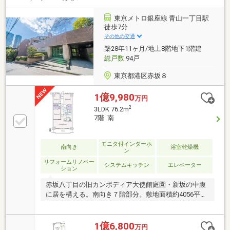
東京メトロ銀座線 青山一丁目駅
徒歩7分
その他の交通
築28年11ヶ月/地上8階地下1階建
総戸数
94戸
東京都港区赤坂８
1億9,980
万円
2
3LDK 76.2m
7階 南
モニタ付インターホ
南向き
浴室乾燥機
ン
リフォームリノベー
システムキッチン
エレベーター
ション
赤坂八丁目の旧カンボディア大使館庭園・新坂の中腹
に居を構える。南向き７階部分。敷地面積約4056平
米、水のせせらぎと緑のそよめきを感じる敷地内庭
園。総戸数94戸・大和ライフネクスト（株）全部委託
管理。LD、洋室1，2，3、洗面室、浴室、トイレ、キ
1億6,800
万円