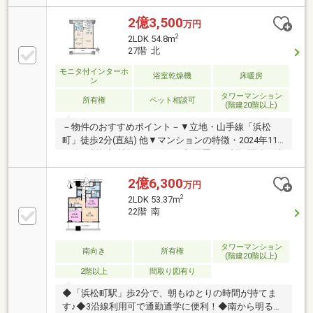
アコン＿Mansion＿■2024年11月築、鹿島建設(株)施工
■世界貿易センタービルと一体再開発 46階建て制震
2億3,500
万円
構造タワーレジデンス＿Public Space＿共用施設＿■カ
2
2LDK 54.8m
フェラウンジ■パーティルーム■ゲストルーム■エグゼ
27階 北
クティブダイニングルーム ＿Access＿■JR山手線、
モニタ付インターホ
京浜東北・根岸線「浜松町」駅歩2分■東京モノレール
浴室乾燥機
床暖房
ン
「浜松町」駅歩3分■浅草線、大江戸線「大門」駅歩4
タワーマンション
分
所有権
ペット相談可
(階建20階以上)
－物件のおすすめポイント－▼立地・山手線「浜松
町」徒歩2分(直結) 他▼マンションの特徴・2024年11
月築・制振部材(HiDAX-e)を一部配置した制振構造・防
災備蓄倉庫を13階～46階に設置・24時間ゴミ出し可・
フィットネス等、多彩な共用施設有(一部有料)▼住戸
2億6,300
万円
の特徴・全居室フローリング仕様・収納付・LD・主寝
2
2LDK 53.37m
室は最大天井高2.7m・リビングを見渡せる対面式キッ
22階 南
チン・ペット飼育可(規約有)▼設備・床暖房・食洗機
／ディスポーザー・浴室乾燥機■ ご希望の住まい探し
をお手伝いします ━━━━━・・・物件の詳細・ご相
タワーマンション
南向き
所有権
(階建20階以上)
談はお気軽にお問い合わせください。
2階以上
間取り図有り
◆「浜松町駅」歩2分で、朝もゆとりの時間が持てま
す♪◆3沿線利用可で通勤通学に便利！◆南から明るい