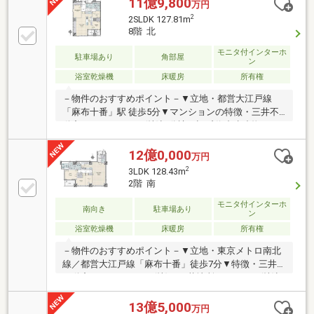
11億9,800
万円
■SIC+WIC+トランクルーム+他で家中がすっきり。■帝
2
2SLDK 127.81m
国ホテル提携のコンシェルジュサービスやバーラウン
8階 北
ジ、キュレーションレストランなど上質なサービスを
提供。■キッズルームやフィットネスなど充実の共用
モニタ付インターホ
駐車場あり
角部屋
ン
部が魅力です。【無料】お車送迎サービスを実施して
浴室乾燥機
床暖房
所有権
おります。
－物件のおすすめポイント－▼立地・都営大江戸線
「麻布十番」駅 徒歩5分▼マンションの特徴・三井不
動産レジデンシャル(株)旧分譲・旧逓信省建造物を一
部保存・再生したファザード・デザイン・全戸ZEH-
Orientedマンション・帝国ホテルと提携したコンシェ
12億0,000
万円
ルジュサービス▼住戸の特徴・専有面積127.81平米の
2
3LDK 128.43m
2SLDK・回遊性のあるアイランドキッチン・宅配の授
2階 南
受等が可能なバトラースペース付・ハイルーフ機械式
駐車場専用使用権有(バレーサービス付／車種による)■
モニタ付インターホ
南向き
駐車場あり
ン
ご希望の住まい探しをお手伝いします
浴室乾燥機
床暖房
所有権
━━━━━・・・物件の詳細・ご相談はお気軽にお問
い合わせください。
－物件のおすすめポイント－▼立地・東京メトロ南北
線／都営大江戸線「麻布十番」徒歩7分▼特徴・三井
不動産レジデンシャル(株)・三菱地所レジデンス(株)旧
分譲・専有面積128.43平米の3LDK・WIC・SIC等の収
納有・1822サイズの浴室・ダブルボウル仕様の洗面化
13億5,000
万円