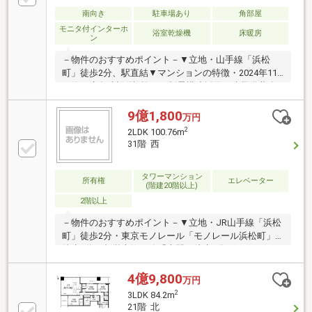
ディスポーザー・食洗機・浴室は1620サイズ、浴室乾
燥機付※インターネット接続料1430円／月■ ご希望の
南向き
駐車場あり
角部屋
住まい探しをお手伝いします ━━━━━・・・物件の
モニタ付インターホ
浴室乾燥機
床暖房
ン
詳細・ご相談はお気軽にお問い合わせください。
－物件のおすすめポイント－▼立地・山手線「浜松
町」徒歩2分、駅直結▼マンションの特徴・2024年11
月築、鹿島建設(株)施工・制震構造採用・防災備蓄倉
庫を13階～46階に設置・ペット飼育可(細則有)▼住戸
の特徴・専有面積121.6平米・最大天井高
9億1,800
万円
3000mm(LD・主寝室)・WIC等、全居室に収納有・
2
2LDK 100.76m
南・東の2面バルコニー仕様・トイレ2ヶ所・2ボウル
31階 西
の洗面台※住宅共用施設予約システム使用料1100円／
月、駐車場専用使用料52000円／月■ ご希望の住まい
タワーマンション
探しをお手伝いします ━━━━━・・・物件の詳細・
所有権
エレベーター
(階建20階以上)
ご相談はお気軽にお問い合わせください。
2階以上
－物件のおすすめポイント－▼立地・JR山手線「浜松
町」徒歩2分・東京モノレール「モノレール浜松町」
徒歩3分・都営大江戸線「大門」徒歩4分▼マンション
の特徴・2024年11月築・(株)世界貿易センタービルデ
ィング他旧分譲・鹿島建設(株)設計・施工・地上46階
4億9,800
万円
地下2階建のタワーレジデンス・総戸数は389戸・フィ
2
3LDK 84.2m
ットネス施設など、複数の共用施設を設置▼住戸の特
21階 北