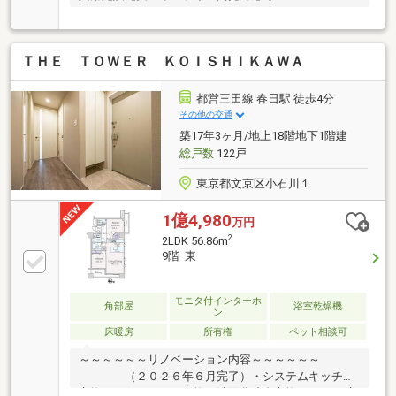
ＴＨＥ ＴＯＷＥＲ ＫＯＩＳＨＩＫＡＷＡ
都営三田線 春日駅 徒歩4分
その他の交通
築17年3ヶ月/地上18階地下1階建
総戸数
122戸
東京都文京区小石川１
1億4,980
万円
2
2LDK 56.86m
9階 東
モニタ付インターホ
角部屋
浴室乾燥機
ン
床暖房
所有権
ペット相談可
～～～～～～リノベーション内容～～～～～～
（２０２６年６月完了）・システムキッチン
交換・ユニットバス交換・洗面化粧台交換 ・トイレ交