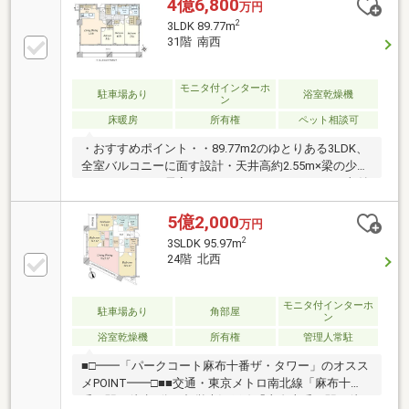
したタワーマンション『パークコート麻布十番ザ・タ
4億6,800
万円
ワー』三井不動産レジデンシャル(株)他 旧分譲／大成
2
3LDK 89.77m
建設(株) 施工
31階 南西
モニタ付インターホ
駐車場あり
浴室乾燥機
ン
床暖房
所有権
ペット相談可
・おすすめポイント・・89.77m2のゆとりある3LDK、
全室バルコニーに面す設計・天井高約2.55m×梁の少な
いすっきりした居室・WIC＋SIC＋パントリーなど収納
充実・対面キッチン＆1620バスで快適な家事・癒し空
間・麻布十番駅徒歩3分、複数路線利用可の立地・コ
5億2,000
万円
ンシェルジュやラウンジ等、充実の共用施設・制震構
2
3SLDK 95.97m
造×24時間有人管理で安心の暮らし・ペット飼育可、
24階 北西
日々を豊かに彩る住環境
モニタ付インターホ
駐車場あり
角部屋
ン
浴室乾燥機
所有権
管理人常駐
■□━━「パークコート麻布十番ザ・タワー」のオスス
メPOINT━━□■■交通・東京メトロ南北線「麻布十
番」駅 徒歩3分・都営大江戸線「麻布十番」駅 徒