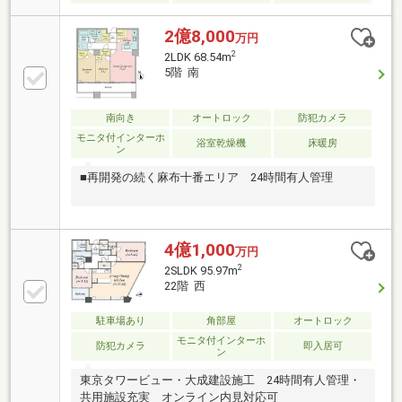
2億8,000
万円
2
2LDK 68.54m
5階 南
南向き
オートロック
防犯カメラ
モニタ付インターホ
浴室乾燥機
床暖房
ン
■再開発の続く麻布十番エリア 24時間有人管理
4億1,000
万円
2
2SLDK 95.97m
22階 西
駐車場あり
角部屋
オートロック
モニタ付インターホ
防犯カメラ
即入居可
ン
東京タワービュー・大成建設施工 24時間有人管理・
共用施設充実 オンライン内見対応可