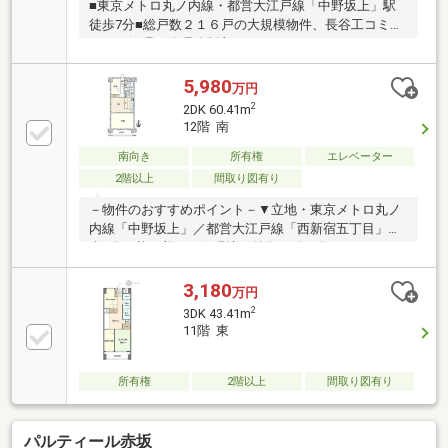
■東京メトロ丸ノ内線・都営大江戸線「中野坂上」駅
徒歩7分■総戸数２１６戸の大規模物件、長谷工コミュ
ニティ管理で管理体制良好なマンション■３LDK・７
１．１４㎡・収納豊富な間取り■南向きバルコニーで
陽当り良好■トランクルーム付き（月額５００円）■ペ
5,980
万円
ット飼育可（細則有）■２０２３年４月 大規模修繕
2
2DK 60.41m
工事実施済み
12階 南
南向き
所有権
エレベーター
2階以上
間取り図有り
－物件のおすすめポイント－▼立地・東京メトロ丸ノ
内線「中野坂上」／都営大江戸線「西新宿五丁目」徒
歩7分・落ち着いた住環境▼特徴・総戸数216戸のマン
ション・西新宿のビル群や都庁が見渡せる眺望(天候に
よる)・お料理に集中しやすい壁付キッチン・北側の洋
3,180
万円
室や廊下に収納を設置・南向きバルコニー有・ペット
2
3DK 43.41m
飼育可能(細則有)▼周辺環境・ライフ中野坂上店 徒歩8
11階 東
分(約630m)・ローソン中野本町二丁目店 徒歩3分(約
180m)※管理費・修繕積立金は調査中■ ご希望の住まい
探しをお手伝いします ━━━━━・・・物件の詳細・
所有権
2階以上
間取り図有り
ご相談はお気軽にお問い合わせください。
パルティール赤坂