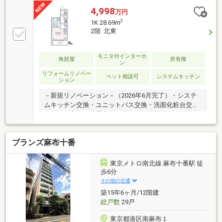
4,998
万円
2
1K 28.69m
2階 北東
モニタ付インターホ
角部屋
所有権
ン
リフォームリノベー
ペット相談可
システムキッチン
ション
－新規リノベーション－（2026年6月完了）・システ
ムキッチン交換・ユニットバス交換・洗面化粧台交換
・トイレ交換・建具交換・全クロス貼替・全フローリ
ング張替・給湯器交換 ・・・等―おすすめポイン
ト―・ペット飼育可（細則による制限あり）・角住戸
ブランズ麻布十番
につき通風良好・2017年5月大規模修繕工事実施済み
（鉄部塗装、屋上防水改修工事等）・宅配ボックス―
複数線利用可能な立地―JR総武中央線「千駄ヶ谷」駅
東京メトロ南北線 麻布十番駅 徒
徒歩5分都営大江戸線「国立競技場」駅徒歩5分東京メ
歩6分
トロ副都心線「北参道」駅徒歩6分
その他の交通
築15年6ヶ月/12階建
総戸数
29戸
東京都港区南麻布１