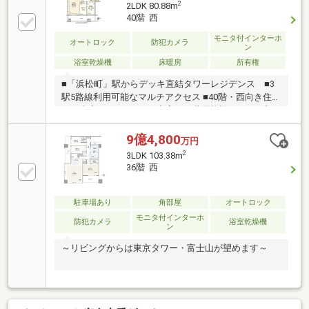
2
2LDK 80.88m
／パーティールーム／フィットネスルーム／ゴルフレ
40階 西
ンジ／インナーテラス等
モニタ付インターホ
オートロック
防犯カメラ
ン
浴室乾燥機
床暖房
所有権
■「浜松町」駅からデッキ直結タワーレジデンス ■3
駅5路線利用可能なマルチアクセス ■40階・西向き住
戸・東京タワーview ■充実した共用施設あり（一部
有償）
9億4,800
万円
2
3LDK 103.38m
36階 西
駐車場あり
角部屋
オートロック
モニタ付インターホ
防犯カメラ
浴室乾燥機
ン
～リビングからは東京タワー・富士山が望めます～