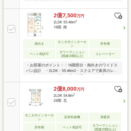
光が射し込む陽だまり空間
2億7,500
万円
2
2LDK 55.46m
16階 南
モニタ付インターホ
南向き
所有権
ン
タワーマンション
ペット相談可
エレベーター
(階建20階以上)
・お部屋のポイント・・16階部分・南向きのワイドス
パン設計 ・2LDK・55.46m2・スクエアで家具のレイ
アウトがしやすい間取り【 交通アクセス 】
━━━━━━━━━━━━━━━━━━━━━━━◆JR
山手線/京浜東北線「浜松町」駅徒歩2分◆東京モノレ
2億8,000
万円
ール「モノレール浜松町」駅徒歩3分◆都営新宿線/浅
2
2LDK 54.8m
草線「大門」駅徒歩4分
26階 北
モニタ付インターホ
浴室乾燥機
床暖房
ン
タワーマンション
所有権
ペット相談可
(階建20階以上)