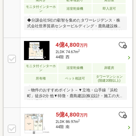
南向き
駐車場あり
角部屋
モニタ付インターホ
浴室乾燥機
即入居可
ン
◆分譲会社5社の叡智を集めたタワーレジデンス・株
式会社世界貿易センタービルディング・鹿島建設株式
会社・三井不動産レジデンシャル株式会社・三菱地所
レジデンス株式会社・東京建物株式会社【共用施設】
※一部有料・カフェラウンジ(2F)・コワーキングスペー
4億4,800
万円
ス(2F)・エグゼクティブダイニングルーム(3F)・ゲス
2
2LDK 74.67m
トラウンジ(3F)・エグゼクティブダイニングルーム
44階 西
(3F)・ゲストラウンジ(3Ｆ)・バー(13Ｆ)・ゴルフラウ
モニタ付インターホ
ンジ(13F)・フィットネスルーム(13F)・ゲストルーム
浴室乾燥機
床暖房
ン
(13F)
タワーマンション
所有権
ペット相談可
(階建20階以上)
－物件のおすすめポイント－▼立地・山手線「浜松
町」徒歩2分 他▼特徴・鹿島建設(株)設計・施工の大規
模制震構造タワーレジデンス・各居室・リビングダイ
ニングより東京タワー等を望む(天候による)・WIC・
SICなど収納有・ペット飼育可能(規約制限有)▼設備・
5億4,800
万円
床暖房・食洗機・ディスポーザー・浴室乾燥機・温水
2
2LDK 86.97m
洗浄便座※町会費500円／月、インターネット1430円／
44階 南
月※ 構造:鉄骨鉄筋コンクリート・鉄筋コンクリート造