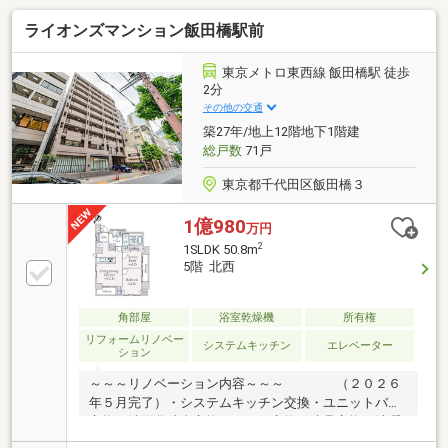
用設備―・2023年3月大規模修繕工事実施済・24時間
ライオンズマンション飯田橋駅前
有人管理（夜間は警備員常駐）・各階に24時間ゴミ出
し可能なクリーンステーション設置・充実した共用施
設（一部有償）（アトリウムラウンジ、レセプション
東京メトロ東西線 飯田橋駅 徒歩
ルーム、ジェイサロン、 シェアルーム、ゲストルー
2分
ム等）
その他の交通
築27年/地上12階地下1階建
総戸数
71戸
東京都千代田区飯田橋３
1億980
万円
2
1SLDK 50.8m
5階 北西
角部屋
浴室乾燥機
所有権
リフォームリノベー
システムキッチン
エレベーター
ション
～～～リノベーション内容～～～ （２０２６
年５月完了）・システムキッチン交換・ユニットバス
交換・洗面化粧台交換・トイレ交換・建具交換・洗濯
機用防水パン交換 ・・・等～～～～～～～～～～～