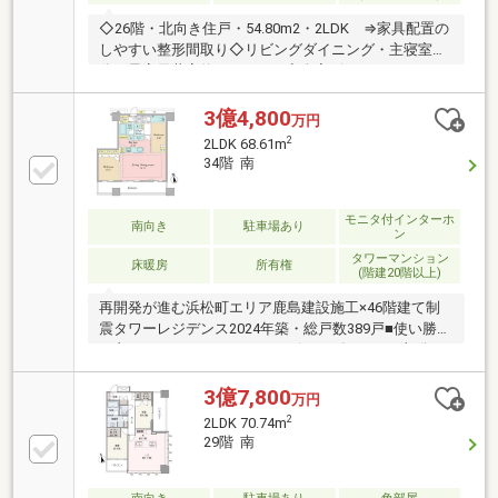
◇26階・北向き住戸・54.80m2・2LDK ⇒家具配置の
しやすい整形間取り◇リビングダイニング・主寝室部
分 最高天井高約2，700mm◇全室ビルトインエアコ
ン◇リビングダイニングに床暖房有◇バルコニー出て
西側は東京タワーを望む ※天候による◇キッチンには
3億4,800
万円
カップボードあり◇「浜松町」駅からデッキ直結◇世
2
2LDK 68.61m
界貿易センタービルと一体再開発の 46階建て制震構
34階 南
造タワーレジデンス◇ペット飼育可能（細則あり）◇
充実した共用施設あり（一部有償）
モニタ付インターホ
南向き
駐車場あり
ン
タワーマンション
床暖房
所有権
(階建20階以上)
再開発が進む浜松町エリア鹿島建設施工×46階建て制
震タワーレジデンス2024年築・総戸数389戸■使い勝手
の良い2LDKのレイアウト■リビングダイニング部分に
は床暖房あり■開放的なカウンターキッチン～共用施
設～・ゲストラウンジ・パーティールーム・カフェラ
3億7,800
万円
ウンジ・フィットネスルーム・ゲストルーム・コワー
2
2LDK 70.74m
キングスペース・コミュニケーションラウンジ・ゴル
29階 南
フラウンジ・バー