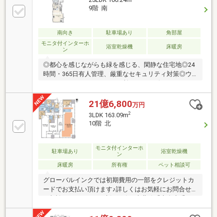
9階 南
南向き
駐車場あり
角部屋
モニタ付インターホ
浴室乾燥機
床暖房
ン
◎都心を感じながらも緑を感じる、閑静な住宅地◎24
時間・365日有人管理、厳重なセキュリティ対策◎ウ
ォークインクローゼット2ヶ所・シューズインクロー
ゼット・ストレージを備えた充実した収納スペース◎
豊かな気持ちになれる、広々した間取り◎三井不動産
21億6,800
万円
グループと三菱地所グループの共同開発◎徒歩10分以
2
3LDK 163.09m
内で3路線利用可能
10階 北
モニタ付インターホ
駐車場あり
浴室乾燥機
ン
床暖房
所有権
ペット相談可
グローバルインクでは初期費用の一部をクレジットカ
ードでお支払い頂けます♪詳しくはお気軽にお問合せ
ご相談下さいませ。■大江戸線・南北線「麻布十番」
駅徒歩5分。■旧逓信省簡易保険局庁舎跡地を開発した
大規模コミュニティ。■LDK2面+全室床暖房を完備。