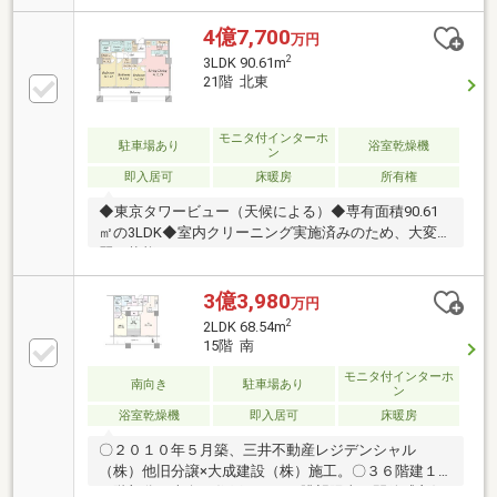
歩3分・都営大江戸線「赤羽橋」駅 徒歩6分。■24階
部分、専有面積95.97㎡の住まい。■全居室フローリン
4億7,700
万円
グ仕様。■2面採光のLDは約15.5帖。■洗面化粧台は2ボ
2
3LDK 90.61m
ウルタイプ。■WICやSICなど収納充実。■コンシェル
21階 北東
ジュサービスあり。■24時間ゴミ出し可。■ペットと一
緒に暮らせる住まいです(規約制限あり)。■周辺環境・
セブンイレブン港区三田1丁目店 徒歩1分(約80m)・
モニタ付インターホ
駐車場あり
浴室乾燥機
ン
まいばすけっと東麻布2丁目店 徒歩5分(約350m)
即入居可
床暖房
所有権
◆東京タワービュー（天候による）◆専有面積90.61
㎡の3LDK◆室内クリーニング実施済みのため、大変綺
麗な状態です。
3億3,980
万円
2
2LDK 68.54m
15階 南
モニタ付インターホ
南向き
駐車場あり
ン
浴室乾燥機
即入居可
床暖房
〇２０１０年５月築、三井不動産レジデンシャル
（株）他旧分譲×大成建設（株）施工。〇３６階建１
５階部分、南向き住戸につき、眺望陽当り開放感良好