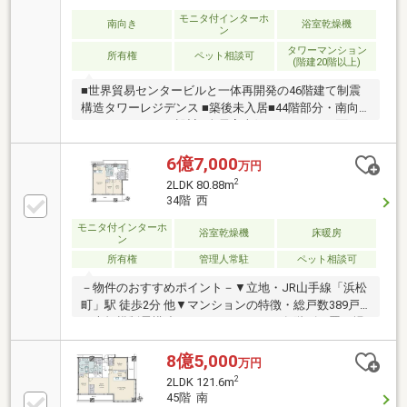
／トランクルームは利用しなくても費用発生■ ご希望
の住まい探しをお手伝いします ━━━━━・・・物件
モニタ付インターホ
南向き
浴室乾燥機
ン
の詳細・ご相談はお気軽にお問い合わせください。
タワーマンション
所有権
ペット相談可
(階建20階以上)
■世界貿易センタービルと一体再開発の46階建て制震
構造タワーレジデンス ■築後未入居■44階部分・南向
きのワイドスパン設計■全居室南側バルコニーに面す
る明るい居住空間■約25帖のLDK■LDと主寝室に床暖房
■WIC×2、SIC等収納充実■オープンキッチンで開放感
6億7,000
万円
あり■Miele製食洗器■JAXON製ユニットバス■鹿島建設
2
2LDK 80.88m
施工■地震の揺れを制御する制震部材（HiDAX-e）を一
34階 西
部配置した制震構造■防災備蓄倉庫・災害対策拠点
モニタ付インターホ
防災備蓄倉庫を、13階～46階に設置
浴室乾燥機
床暖房
ン
所有権
管理人常駐
ペット相談可
－物件のおすすめポイント－▼立地・JR山手線「浜松
町」駅 徒歩2分 他▼マンションの特徴・総戸数389戸
の大規模制震構造タワーレジデンス・各階ゴミ置き場
有、24時間ゴミ出し可能・パーティールーム等の共用
施設有▼住戸の特徴・LDKはゆとりある約21.0帖の広
8億5,000
万円
さ・全居室がバルコニーに面する間取り・ビルトイン
2
2LDK 121.6m
エアコン有・東京タワーを望む(天候による)▼設備・
45階 南