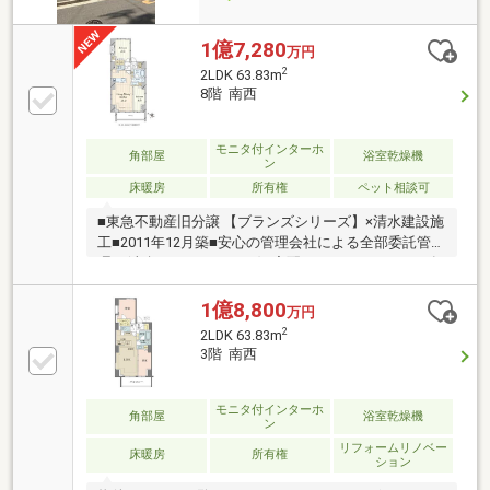
1億7,280
万円
2
2LDK 63.83m
8階 南西
モニタ付インターホ
角部屋
浴室乾燥機
ン
床暖房
所有権
ペット相談可
■東急不動産旧分譲 【ブランズシリーズ】×清水建設施
工■2011年12月築■安心の管理会社による全部委託管
理 (東急コミュニティー)■宅配BOX・オートロック有
り■ホテルライクな内廊下設計■ペット飼育可(細則
有)■専有面積63.83m2・2LDK+WIC+SIC■8階部分の南
1億8,800
万円
向き角住戸■LD部分に床暖房有り■高品位な天然御影石
2
2LDK 63.83m
を使用したキッチンカウンター・洗面化粧台
3階 南西
■1.4m×1.8mサイズのゆったり浴室・ミストサウナ付き
■手洗いカウンター付トイレ
モニタ付インターホ
角部屋
浴室乾燥機
ン
リフォームリノベー
床暖房
所有権
ション