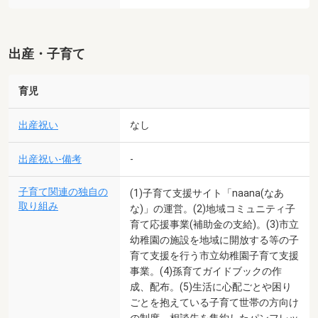
出産・子育て
育児
出産祝い
なし
出産祝い-備考
-
子育て関連の独自の
(1)子育て支援サイト「naana(なあ
取り組み
な)」の運営。(2)地域コミュニティ子
育て応援事業(補助金の支給)。(3)市立
幼稚園の施設を地域に開放する等の子
育て支援を行う市立幼稚園子育て支援
事業。(4)孫育てガイドブックの作
成、配布。(5)生活に心配ごとや困り
ごとを抱えている子育て世帯の方向け
の制度、相談先を集約したパンフレッ