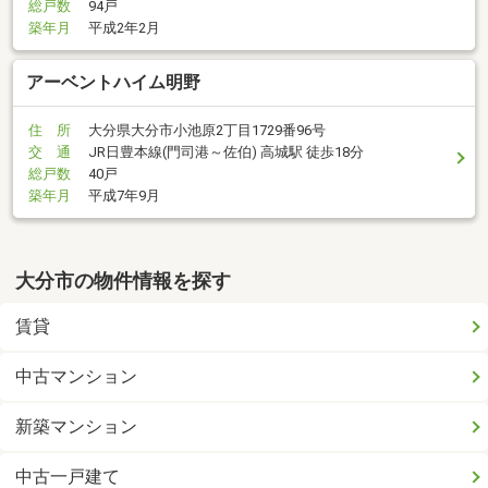
総戸数
94戸
築年月
平成2年2月
アーベントハイム明野
住 所
大分県大分市小池原2丁目1729番96号
交 通
JR日豊本線(門司港～佐伯) 高城駅 徒歩18分
総戸数
40戸
築年月
平成7年9月
大分市の物件情報を探す
賃貸
中古マンション
新築マンション
中古一戸建て