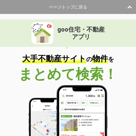
ページトップに戻る
goo住宅・不動産
アプリ
大手不動産サイト
物件
の
を
まとめて検索！