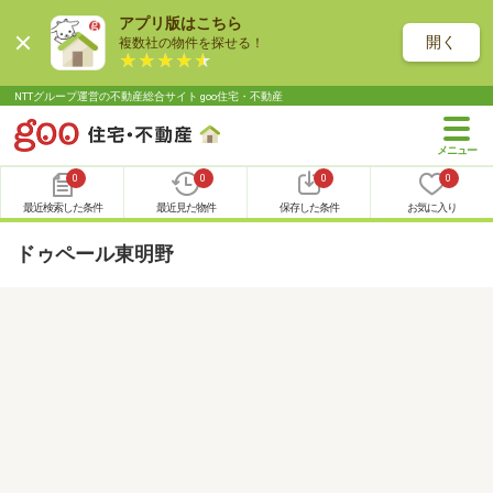
アプリ版はこちら
開く
複数社の物件を探せる！
NTTグループ運営の不動産総合サイト goo住宅・不動産
0
0
0
0
最近検索した条件
最近見た物件
保存した条件
お気に入り
ドゥペール東明野