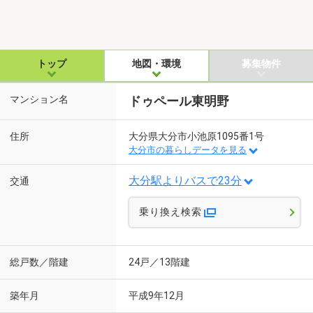
トップ
地図・環境
募集物件
マンション名
ドゥペール東明野
住所
大分県大分市小池原1095番1号
大分市の暮らしデータを見る
大分駅よりバスで23分
交通
乗り換え検索
総戸数／階建
24戸／13階建
築年月
平成9年12月