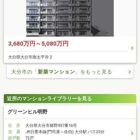
3,680万円～5,080万円
大分県大分市南太平寺２
大分市の「
新築マンション
」をもっと見る
近所のマンションライブラリーを見る
グリーンヒル明野
住 所
大分県大分市猪野957番16号
交 通
JR日豊本線(門司港～佐伯) 大分駅 バス23分
総戸数
72戸