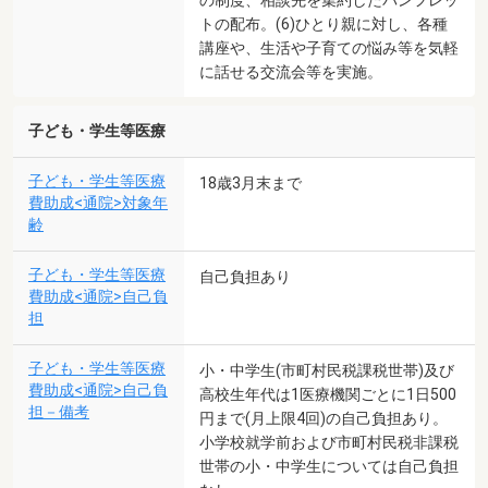
トの配布。(6)ひとり親に対し、各種
講座や、生活や子育ての悩み等を気軽
に話せる交流会等を実施。
子ども・学生等医療
子ども・学生等医療
18歳3月末まで
費助成<通院>対象年
齢
子ども・学生等医療
自己負担あり
費助成<通院>自己負
担
子ども・学生等医療
小・中学生(市町村民税課税世帯)及び
費助成<通院>自己負
高校生年代は1医療機関ごとに1日500
担－備考
円まで(月上限4回)の自己負担あり。
小学校就学前および市町村民税非課税
世帯の小・中学生については自己負担