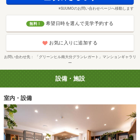
■若葉公園（徒歩9分／約650m）
※SUUMOのお問い合わせページへ移動します
ドラッグストアモリ羽屋店（徒歩13分／約1040m）
■おおいたメディカルクリニック（徒歩10分／約770m）
希望日時を選んで見学予約する
無料！
お気に入りに追加する
お問い合わせ先
「グリーンヒル南大分グランレガート」マンションギャラリ
ー
設備・施設
室内・設備
大分市美術館（徒歩14分／約1120m）