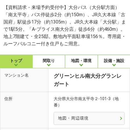
【資料請求・来場予約受付中】大分バス（大分駅方面）
「南太平寺」バス停徒歩2分（約150m）、JR久大本線「古
国府」駅徒歩17分（約1305m）。JR久大本線「大分駅」ま
で1駅5分。「A-プライス南大分店」徒歩6分（約460m）。
地上7階建て・全25邸。敷地内平面駐車場156％。専用庭・
ルーフバルコニー付き住戸もご用意。
トップ
間取り
地図・環境
設備・施設
マンション名
グリーンヒル南大分グランレ
ガート
住所
大分県大分市南太平寺２-101-3（地
番）
地図・周辺環境