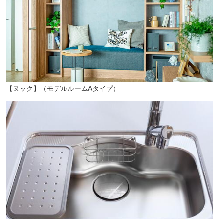
大分市立豊府小学校（徒歩14分／約1085m）
【ヌック】（モデルルームAタイプ）