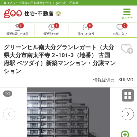
NTTグループ運営の不動産総合サイト goo住宅・不動産
0
1
0
0
最近検索した条件
最近見た物件
保存した条件
お気に入り
グリーンヒル南大分グランレガート（大分
県大分市南太平寺２-101-3（地番） 古国
府駅 ベツダイ）新築マンション・分譲マン
ション
情報提供元
SUUMO
1
/
2