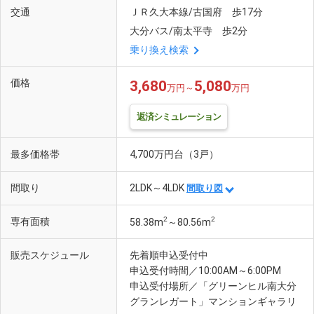
交通
ＪＲ久大本線/古国府 歩17分
大分バス/南太平寺 歩2分
乗り換え検索
価格
3,680
5,080
万円～
万円
返済シミュレーション
最多価格帯
4,700万円台（3戸）
間取り
2LDK～4LDK
間取り図
2
2
専有面積
58.38m
～80.56m
販売スケジュール
先着順申込受付中
申込受付時間／10:00AM～6:00PM
申込受付場所／「グリーンヒル南大分
グランレガート」マンションギャラリ