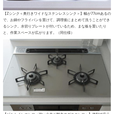
【Zシンク＜奥行きワイドなステンレスシンク＞】幅が77cmあるの
で、お鍋やフライパンを置けて、調理後にまとめて洗うことができ
大分市立南大分中学校（徒歩7分／約510m）
るシンク。水切りプレートが付いているため、まな板を置いたり
と、作業スペースが広がります。（同仕様）
大分県立大分上野丘高等学校（徒歩22分／約1720m）