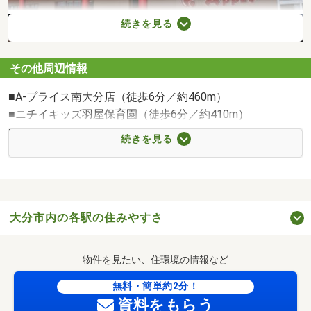
続きを見る
その他周辺情報
サンライフアップル店（徒歩18分／約1375m）
■A-プライス南大分店（徒歩6分／約460m）
■ニチイキッズ羽屋保育園（徒歩6分／約410m）
■ファミリーマート大分三ケ田町店（徒歩9分／約650m）
続きを見る
■南大分保育園（徒歩9分／約660m）
■セブン-イレブン大分羽屋店（徒歩12分／約950m）
■スマイス・キッズ保育園（徒歩11分／約850m）
■ドラッグセイムス大分羽屋店（徒歩13分／約1040m）
大分市内の各駅の住みやすさ
■こどもの森すぷらうと（徒歩16分／約1230m）
■大分みらい信用金庫 南大分店（徒歩9分／約650m）
■こおりん保育園古国府本園（徒歩18分／約1440m）
物件を見たい、住環境の情報など
■豊和銀行 南大分支店（徒歩10分／約760m）
無料・簡単約2分！
■上田町住宅公園広場（徒歩6分／約460m）
資料をもらう
■仙波整形外科（徒歩6分／約450m）