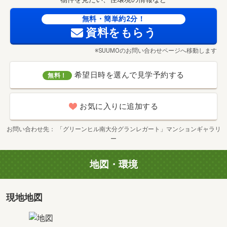
タイプ
C3
無料・簡単約2分！
間取り
3LDK
資料をもらう
専有面積
2
69.32m
価格
4,780万円
※SUUMOのお問い合わせページへ移動します
希望日時を選んで見学予約する
無料！
タイプ
C
間取り
3LDK
お気に入りに追加する
専有面積
2
69.32m
価格
4,180万円～4,380万円
お問い合わせ先
「グリーンヒル南大分グランレガート」マンションギャラリ
ー
地図・環境
タイプ
D
間取り
3LDK
専有面積
2
71.41m
現地地図
価格
4,780万円～5,080万円