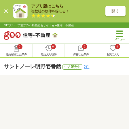
アプリ版はこちら
開く
複数社の物件を探せる！
NTTグループ運営の不動産総合サイト goo住宅・不動産
0
0
0
0
最近検索した条件
最近見た物件
保存した条件
お気に入り
サントノーレ明野壱番館
2件
中古販売中