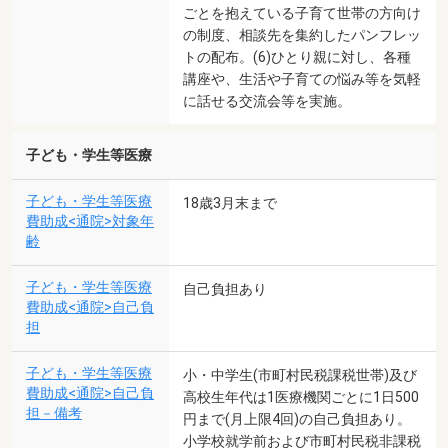
ごとを抱えている子育て世帯の方向け
の制度、相談先を集約したパンフレッ
トの配布。(6)ひとり親に対し、各種
講座や、生活や子育ての悩み等を気軽
に話せる交流会等を実施。
子ども・学生等医療
子ども・学生等医療
18歳3月末まで
費助成<通院>対象年
齢
子ども・学生等医療
自己負担あり
費助成<通院>自己負
担
子ども・学生等医療
小・中学生(市町村民税課税世帯)及び
費助成<通院>自己負
高校生年代は1医療機関ごとに1日500
担－備考
円まで(月上限4回)の自己負担あり。
小学校就学前および市町村民税非課税