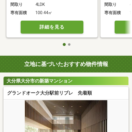
間取り
4LDK
間取り
4
専有面積
100.44㎡
専有面積
1
詳細を見る
立地に基づいたおすすめ物件情報
大分県大分市の新築マンション
グランドオーク大分駅前リブレ 先着順