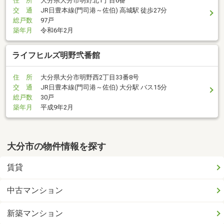
住 所
大分県大分市明野北1丁目6番
交 通
JR日豊本線(門司港～佐伯) 高城駅 徒歩27分
総戸数
97戸
築年月
令和6年2月
ライフヒルズ明野弐番館
住 所
大分県大分市明野西2丁目33番8号
交 通
JR日豊本線(門司港～佐伯) 大分駅 バス15分
総戸数
30戸
築年月
平成9年2月
大分市の物件情報を探す
賃貸
中古マンション
新築マンション