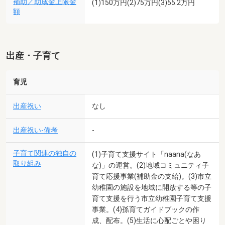
補助／助成金上限金
(1)150万円(2)75万円(3)55.2万円
額
出産・子育て
育児
出産祝い
なし
出産祝い-備考
-
子育て関連の独自の
(1)子育て支援サイト「naana(なあ
取り組み
な)」の運営。(2)地域コミュニティ子
育て応援事業(補助金の支給)。(3)市立
幼稚園の施設を地域に開放する等の子
育て支援を行う市立幼稚園子育て支援
事業。(4)孫育てガイドブックの作
成、配布。(5)生活に心配ごとや困り