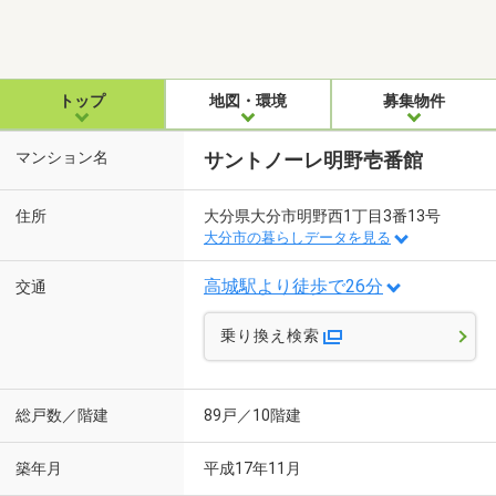
トップ
地図・環境
募集物件
マンション名
サントノーレ明野壱番館
住所
大分県大分市明野西1丁目3番13号
大分市の暮らしデータを見る
高城駅より徒歩で26分
交通
乗り換え検索
総戸数／階建
89戸／10階建
築年月
平成17年11月