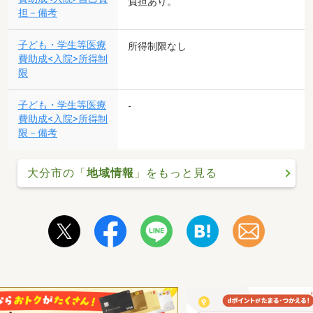
負担あり。
担－備考
子ども・学生等医療
所得制限なし
費助成<入院>所得制
限
子ども・学生等医療
-
費助成<入院>所得制
限－備考
大分市の「
地域情報
」をもっと見る