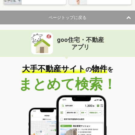
ページトップに戻る
goo住宅・不動産
アプリ
大手不動産サイト
物件
の
を
まとめて検索！