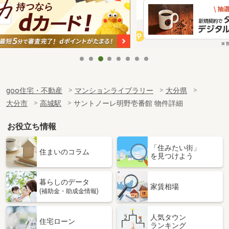
goo住宅・不動産
マンションライブラリー
大分県
大分市
高城駅
サントノーレ明野壱番館 物件詳細
お役立ち情報
「住みたい街」
住まいのコラム
を見つけよう
暮らしのデータ
家賃相場
(補助金・助成金情報)
人気タウン
住宅ローン
ランキング