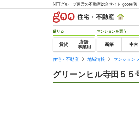
NTTグループ運営の不動産総合サイト goo住宅
借りる
マンションを買う
店舗･
賃貸
新築
中古
事業用
住宅・不動産
地域情報
マンション
グリーンヒル寺田５５