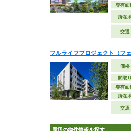
専有面
所在
交通
フルライフプロジェクト（フェ
価格
間取
専有面
所在
交通
周辺の物件情報を探す