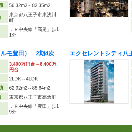
積
56.32m
2
～82.35m
2
東京都八王子市東浅川
地
町
ＪＲ中央線「高尾」歩1
1分
ルモ豊田） 2期4次
エクセレントシティ八王子
3,400万円台～6,400万
円台
り
2LDK～4LDK
積
62.92m
2
～88.64m
2
地
東京都八王子市高倉町
ＪＲ中央線「豊田」歩1
9分