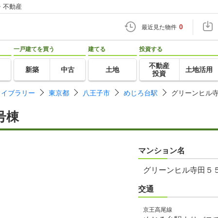
・不動産
0
最近見た物件
一戸建てを買う
建てる
投資する
不動産
新築
中古
土地
土地活用
投資
ライブラリー
東京都
八王子市
めじろ台駅
グリーンヒル
号棟
マンション名
グリーンヒル寺田５
交通
京王高尾線