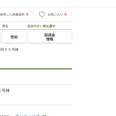
0
0
保存した検索条件
お気に入り
売る
住みやすい街を探す
助成金
売却
情報
寺田５５号棟
５号棟