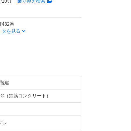
10分
乗り換え検索
432番
ータを見る
2階建
RC（鉄筋コンクリート）
なし