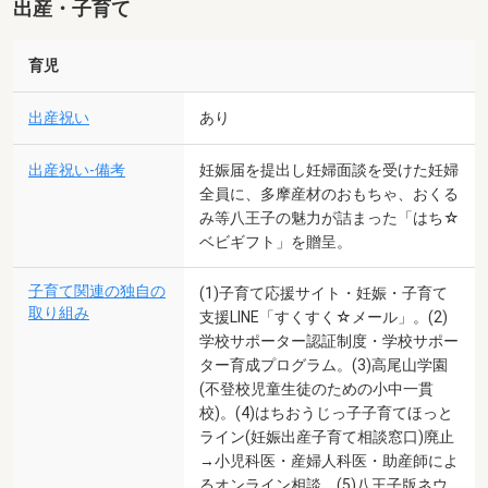
出産・子育て
育児
出産祝い
あり
出産祝い-備考
妊娠届を提出し妊婦面談を受けた妊婦
全員に、多摩産材のおもちゃ、おくる
み等八王子の魅力が詰まった「はち☆
ベビギフト」を贈呈。
子育て関連の独自の
(1)子育て応援サイト・妊娠・子育て
取り組み
支援LINE「すくすく☆メール」。(2)
学校サポーター認証制度・学校サポー
ター育成プログラム。(3)高尾山学園
(不登校児童生徒のための小中一貫
校)。(4)はちおうじっ子子育てほっと
ライン(妊娠出産子育て相談窓口)廃止
→小児科医・産婦人科医・助産師によ
るオンライン相談。(5)八王子版ネウ