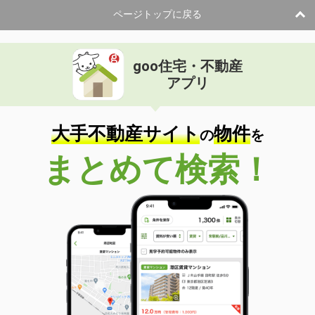
ページトップに戻る
goo住宅・不動産
アプリ
大手不動産サイト
物件
の
を
まとめて検索！