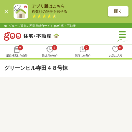
アプリ版はこちら
開く
複数社の物件を探せる！
NTTグループ運営の不動産総合サイト goo住宅・不動産
0
0
0
0
最近検索した条件
最近見た物件
保存した条件
お気に入り
グリーンヒル寺田４８号棟