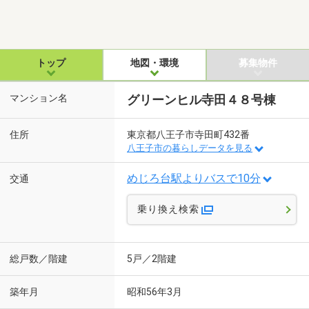
トップ
地図・環境
募集物件
マンション名
グリーンヒル寺田４８号棟
住所
東京都八王子市寺田町432番
八王子市の暮らしデータを見る
めじろ台駅よりバスで10分
交通
乗り換え検索
総戸数／階建
5戸／2階建
築年月
昭和56年3月