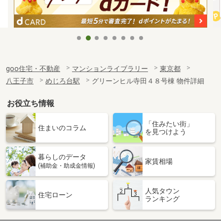
goo住宅・不動産
マンションライブラリー
東京都
八王子市
めじろ台駅
グリーンヒル寺田４８号棟 物件詳細
お役立ち情報
「住みたい街」
住まいのコラム
を見つけよう
暮らしのデータ
家賃相場
(補助金・助成金情報)
人気タウン
住宅ローン
ランキング