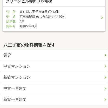
グリーンヒル寺田３６号棟
住 所
東京都八王子市寺田町432番
交 通
京王高尾線 めじろ台駅 バス10分
総戸数
4戸
築年月
昭和56年3月
八王子市の物件情報を探す
賃貸
中古マンション
新築マンション
中古一戸建て
新築一戸建て