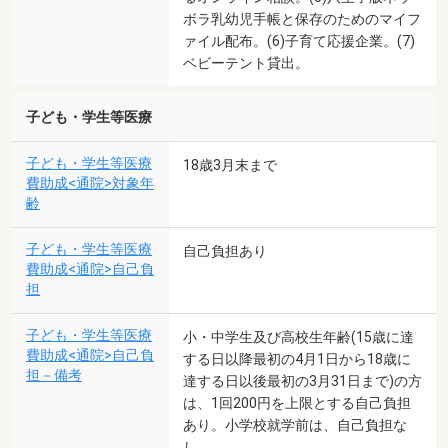
ボラ乳幼児手帳と保存のためのマイフ
ァイル配布。(6)子育て応援企業。(7)
ベビーテント貸出。
子ども・学生等医療
子ども・学生等医療
18歳3月末まで
費助成<通院>対象年
齢
子ども・学生等医療
自己負担あり
費助成<通院>自己負
担
子ども・学生等医療
小・中学生及び高校生年齢(15歳に達
費助成<通院>自己負
する日以降最初の4月1日から18歳に
担－備考
達する日以後最初の3月31日まで)の方
は、1回200円を上限とする自己負担
あり。小学校就学前は、自己負担な
し。