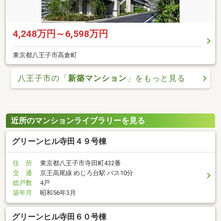
4,248万円～6,598万円
東京都八王子市高倉町
八王子市の「
新築マンション
」をもっと見る
近所のマンションライブラリーを見る
グリーンヒル寺田４９号棟
住 所
東京都八王子市寺田町432番
交 通
京王高尾線 めじろ台駅 バス10分
総戸数
4戸
築年月
昭和56年3月
グリーンヒル寺田６０号棟