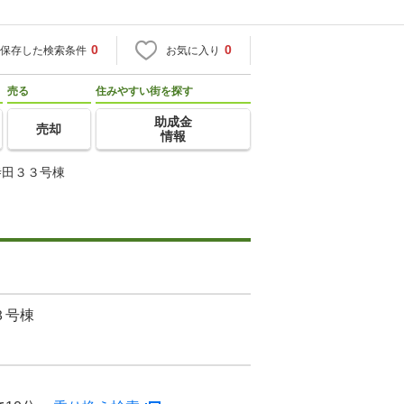
0
0
保存した検索条件
お気に入り
売る
住みやすい街を探す
助成金
売却
情報
寺田３３号棟
３号棟