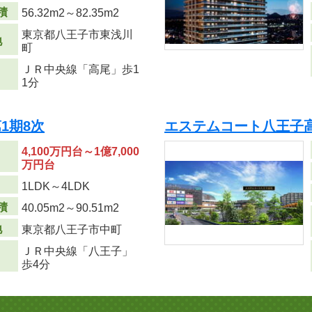
積
56.32m
2
～82.35m
2
東京都八王子市東浅川
地
町
ＪＲ中央線「高尾」歩1
1分
1期8次
エステムコート八王子
4,100万円台～1億7,000
万円台
り
1LDK～4LDK
積
40.05m
2
～90.51m
2
地
東京都八王子市中町
ＪＲ中央線「八王子」
歩4分