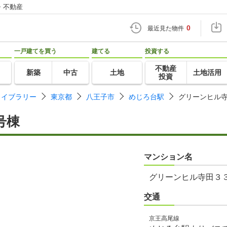
・不動産
0
最近見た物件
一戸建てを買う
建てる
投資する
不動産
新築
中古
土地
土地活用
投資
ライブラリー
東京都
八王子市
めじろ台駅
グリーンヒル
号棟
マンション名
グリーンヒル寺田３
交通
京王高尾線