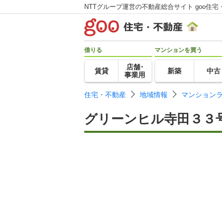
NTTグループ運営の不動産総合サイト goo住宅
借りる
マンションを買う
店舗･
賃貸
新築
中古
事業用
住宅・不動産
地域情報
マンション
グリーンヒル寺田３３