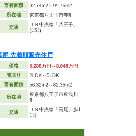
専有面積
32.74m
2
～95.76m
2
所在地
東京都八王子市寺町
ＪＲ中央線「八王子」
交通
歩5分
高尾 先着順販売住戸
価格
5,288万円～8,048万円
間取り
2LDK～5LDK
専有面積
56.32m
2
～82.35m
2
東京都八王子市東浅川
所在地
町
ＪＲ中央線「高尾」歩1
交通
1分