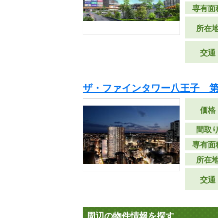
専有面
所在
交通
ザ・ファインタワー八王子 第
価格
間取
専有面
所在
交通
周辺の物件情報を探す