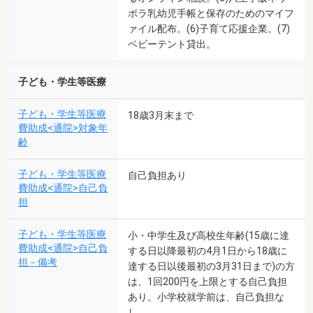
ボラ乳幼児手帳と保存のためのマイフ
ァイル配布。(6)子育て応援企業。(7)
ベビーテント貸出。
子ども・学生等医療
子ども・学生等医療
18歳3月末まで
費助成<通院>対象年
齢
子ども・学生等医療
自己負担あり
費助成<通院>自己負
担
子ども・学生等医療
小・中学生及び高校生年齢(15歳に達
費助成<通院>自己負
する日以降最初の4月1日から18歳に
担－備考
達する日以後最初の3月31日まで)の方
は、1回200円を上限とする自己負担
あり。小学校就学前は、自己負担な
し。