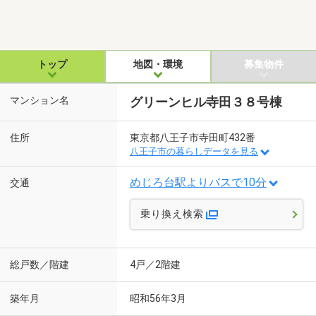
トップ
地図・環境
募集物件
マンション名
グリーンヒル寺田３８号棟
住所
東京都八王子市寺田町432番
八王子市の暮らしデータを見る
めじろ台駅よりバスで10分
交通
乗り換え検索
総戸数／階建
4戸／2階建
築年月
昭和56年3月