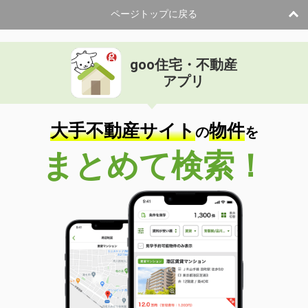
ページトップに戻る
goo住宅・不動産
アプリ
大手不動産サイト
物件
の
を
まとめて検索！