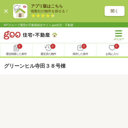
アプリ版はこちら
開く
複数社の物件を探せる！
NTTグループ運営の不動産総合サイト goo住宅・不動産
0
0
0
0
最近検索した条件
最近見た物件
保存した条件
お気に入り
グリーンヒル寺田３８号棟