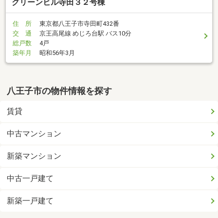
グリーンヒル寺田３２号棟
住 所
東京都八王子市寺田町432番
交 通
京王高尾線 めじろ台駅 バス10分
総戸数
4戸
築年月
昭和56年3月
八王子市の物件情報を探す
賃貸
中古マンション
新築マンション
中古一戸建て
新築一戸建て