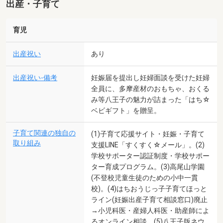
出産・子育て
育児
出産祝い
あり
出産祝い-備考
妊娠届を提出し妊婦面談を受けた妊婦
全員に、多摩産材のおもちゃ、おくる
み等八王子の魅力が詰まった「はち☆
ベビギフト」を贈呈。
子育て関連の独自の
(1)子育て応援サイト・妊娠・子育て
取り組み
支援LINE「すくすく☆メール」。(2)
学校サポーター認証制度・学校サポー
ター育成プログラム。(3)高尾山学園
(不登校児童生徒のための小中一貫
校)。(4)はちおうじっ子子育てほっと
ライン(妊娠出産子育て相談窓口)廃止
→小児科医・産婦人科医・助産師によ
るオンライン相談。(5)八王子版ネウ