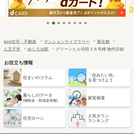
goo住宅・不動産
マンションライブラリー
東京都
八王子市
めじろ台駅
グリーンヒル寺田３８号棟 物件詳細
お役立ち情報
「住みたい街」
住まいのコラム
を見つけよう
暮らしのデータ
家賃相場
(補助金・助成金情報)
人気タウン
住宅ローン
ランキング