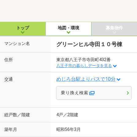
トップ
地図・環境
募集物件
マンション名
グリーンヒル寺田１０号棟
住所
東京都八王子市寺田町432番
八王子市の暮らしデータを見る
めじろ台駅よりバスで10分
交通
乗り換え検索
総戸数／階建
4戸／2階建
築年月
昭和56年3月