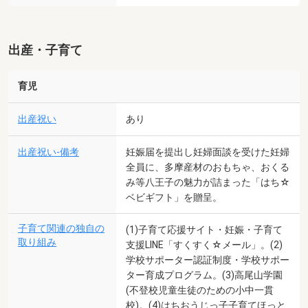
出産・子育て
育児
出産祝い
あり
出産祝い-備考
妊娠届を提出し妊婦面談を受けた妊婦
全員に、多摩産材のおもちゃ、おくる
み等八王子の魅力が詰まった「はち☆
ベビギフト」を贈呈。
子育て関連の独自の
(1)子育て応援サイト・妊娠・子育て
取り組み
支援LINE「すくすく☆メール」。(2)
学校サポーター認証制度・学校サポー
ター育成プログラム。(3)高尾山学園
(不登校児童生徒のための小中一貫
校)。(4)はちおうじっ子子育てほっと