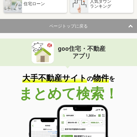
人気タウン
住宅ローン
ランキング
ページトップに戻る
goo住宅・不動産
アプリ
大手不動産サイト
物件
の
を
まとめて検索！