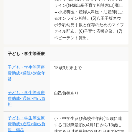
ライン(妊娠出産子育て相談窓口)廃止
→小児科医・産婦人科医・助産師によ
るオンライン相談。(5)八王子版ネウ
ボラ乳幼児手帳と保存のためのマイフ
ァイル配布。(6)子育て応援企業。(7)
ベビーテント貸出。
子ども・学生等医療
子ども・学生等医療
18歳3月末まで
費助成<通院>対象年
齢
子ども・学生等医療
自己負担あり
費助成<通院>自己負
担
子ども・学生等医療
小・中学生及び高校生年齢(15歳に達
費助成<通院>自己負
する日以降最初の4月1日から18歳に
担－備考
達する日以後最初の3月31日まで)の方