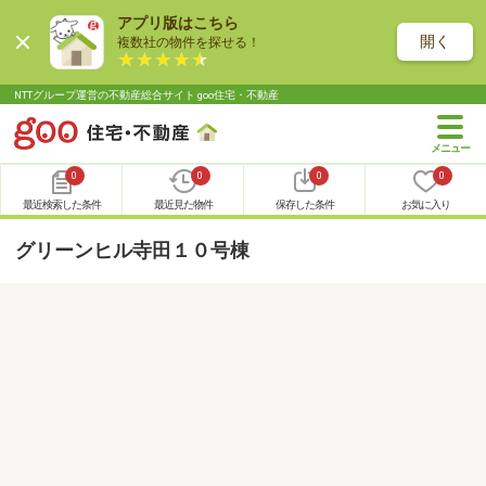
アプリ版はこちら
開く
複数社の物件を探せる！
NTTグループ運営の不動産総合サイト goo住宅・不動産
0
0
0
0
最近検索した条件
最近見た物件
保存した条件
お気に入り
グリーンヒル寺田１０号棟