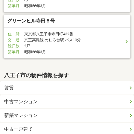
築年月
昭和56年3月
グリーンヒル寺田６号
住 所
東京都八王子市寺田町432番
交 通
京王高尾線 めじろ台駅 バス10分
総戸数
2戸
築年月
昭和56年3月
八王子市の物件情報を探す
賃貸
中古マンション
新築マンション
中古一戸建て