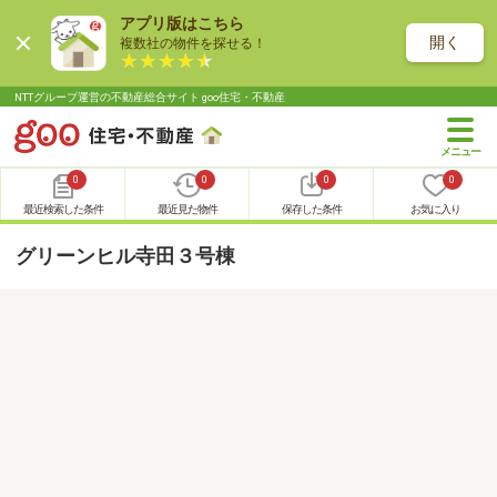
アプリ版はこちら
開く
複数社の物件を探せる！
NTTグループ運営の不動産総合サイト goo住宅・不動産
0
0
0
0
最近検索した条件
最近見た物件
保存した条件
お気に入り
グリーンヒル寺田３号棟