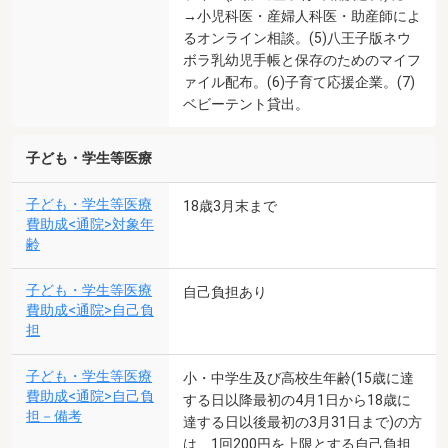
→小児科医・産婦人科医・助産師によ
るオンライン相談。(5)八王子版ネウ
ボラ乳幼児手帳と保存のためのマイフ
ァイル配布。(6)子育て応援企業。(7)
ベビーテント貸出。
子ども・学生等医療
子ども・学生等医療
18歳3月末まで
費助成<通院>対象年
齢
子ども・学生等医療
自己負担あり
費助成<通院>自己負
担
子ども・学生等医療
小・中学生及び高校生年齢(15歳に達
費助成<通院>自己負
する日以降最初の4月1日から18歳に
担－備考
達する日以後最初の3月31日まで)の方
は、1回200円を上限とする自己負担