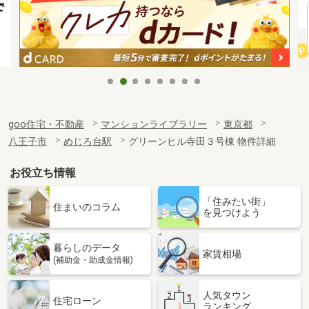
goo住宅・不動産
マンションライブラリー
東京都
八王子市
めじろ台駅
グリーンヒル寺田３号棟 物件詳細
お役立ち情報
「住みたい街」
住まいのコラム
を見つけよう
暮らしのデータ
家賃相場
(補助金・助成金情報)
人気タウン
住宅ローン
ランキング