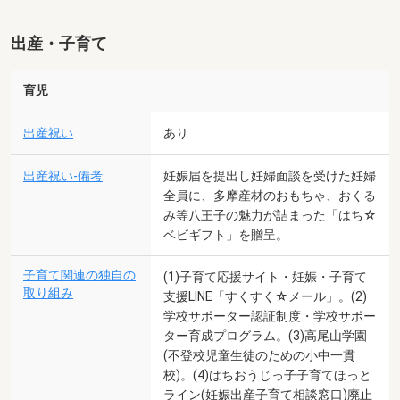
出産・子育て
育児
出産祝い
あり
出産祝い-備考
妊娠届を提出し妊婦面談を受けた妊婦
全員に、多摩産材のおもちゃ、おくる
み等八王子の魅力が詰まった「はち☆
ベビギフト」を贈呈。
子育て関連の独自の
(1)子育て応援サイト・妊娠・子育て
取り組み
支援LINE「すくすく☆メール」。(2)
学校サポーター認証制度・学校サポー
ター育成プログラム。(3)高尾山学園
(不登校児童生徒のための小中一貫
校)。(4)はちおうじっ子子育てほっと
ライン(妊娠出産子育て相談窓口)廃止