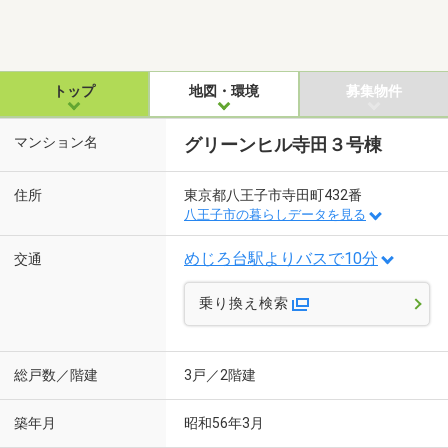
トップ
地図・環境
募集物件
マンション名
グリーンヒル寺田３号棟
住所
東京都八王子市寺田町432番
八王子市の暮らしデータを見る
めじろ台駅よりバスで10分
交通
乗り換え検索
総戸数／階建
3戸／2階建
築年月
昭和56年3月