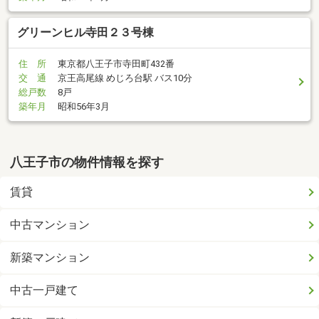
グリーンヒル寺田２３号棟
住 所
東京都八王子市寺田町432番
交 通
京王高尾線 めじろ台駅 バス10分
総戸数
8戸
築年月
昭和56年3月
八王子市の物件情報を探す
賃貸
中古マンション
新築マンション
中古一戸建て