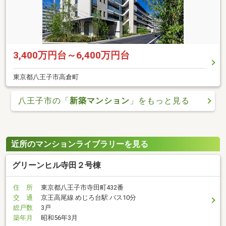
3,400万円台～6,400万円台
東京都八王子市高倉町
八王子市の「
新築マンション
」をもっと見る
近所のマンションライブラリーを見る
グリーンヒル寺田２号棟
住 所
東京都八王子市寺田町432番
交 通
京王高尾線 めじろ台駅 バス10分
総戸数
3戸
築年月
昭和56年3月