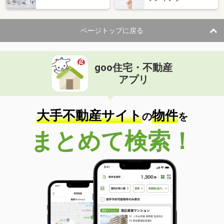
ページトップに戻る
goo住宅・不動産
アプリ
大手不動産サイト
物件
の
を
まとめて検索！