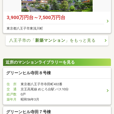
3,900万円台～7,500万円台
東京都八王子市東浅川町
八王子市の「
新築マンション
」をもっと見る
近所のマンションライブラリーを見る
グリーンヒル寺田８号棟
住 所
東京都八王子市寺田町432番
交 通
京王高尾線 めじろ台駅 バス10分
総戸数
0戸
築年月
昭和56年3月
グリーンヒル寺田７号棟