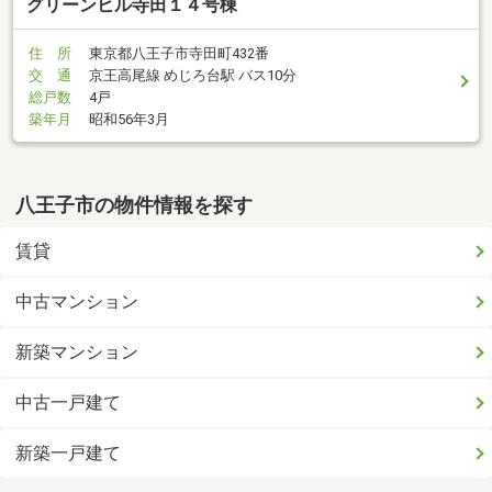
グリーンヒル寺田１４号棟
住 所
東京都八王子市寺田町432番
交 通
京王高尾線 めじろ台駅 バス10分
総戸数
4戸
築年月
昭和56年3月
八王子市の物件情報を探す
賃貸
中古マンション
新築マンション
中古一戸建て
新築一戸建て