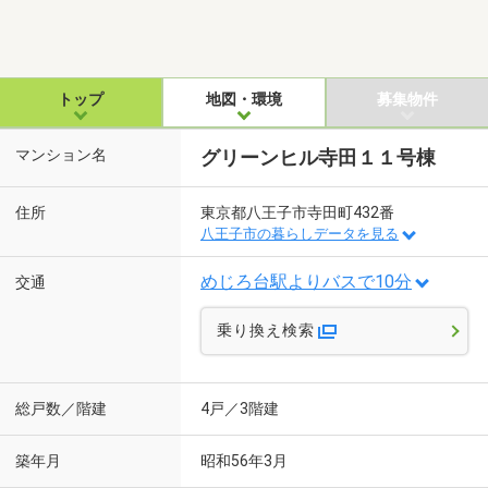
トップ
地図・環境
募集物件
マンション名
グリーンヒル寺田１１号棟
住所
東京都八王子市寺田町432番
八王子市の暮らしデータを見る
めじろ台駅よりバスで10分
交通
乗り換え検索
総戸数／階建
4戸／3階建
築年月
昭和56年3月