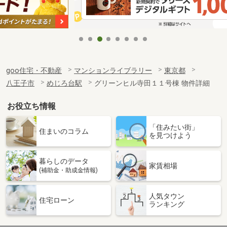
goo住宅・不動産
マンションライブラリー
東京都
八王子市
めじろ台駅
グリーンヒル寺田１１号棟 物件詳細
お役立ち情報
「住みたい街」
住まいのコラム
を見つけよう
暮らしのデータ
家賃相場
(補助金・助成金情報)
人気タウン
住宅ローン
ランキング