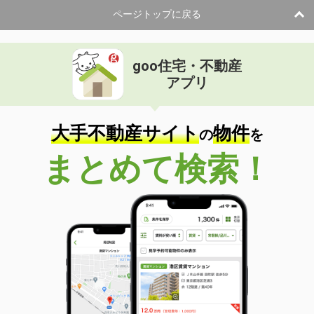
ページトップに戻る
goo住宅・不動産
アプリ
大手不動産サイト
物件
の
を
まとめて検索！