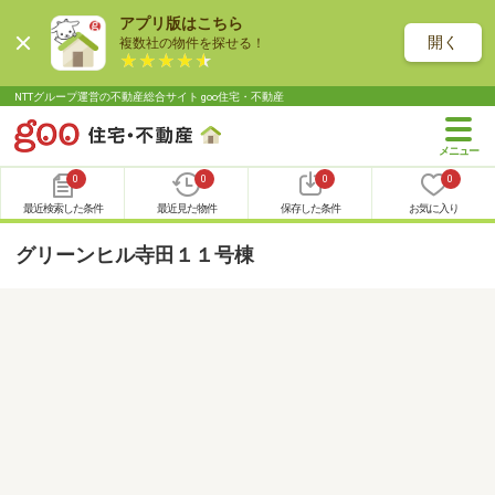
アプリ版はこちら
開く
複数社の物件を探せる！
NTTグループ運営の不動産総合サイト goo住宅・不動産
0
0
0
0
最近検索した条件
最近見た物件
保存した条件
お気に入り
グリーンヒル寺田１１号棟