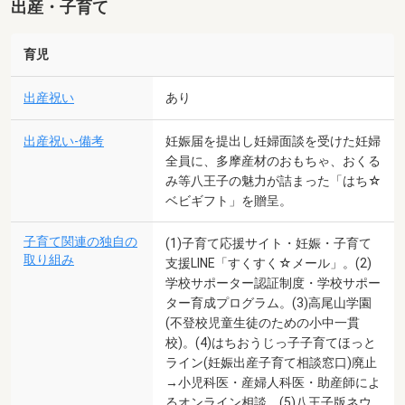
出産・子育て
育児
出産祝い
あり
出産祝い-備考
妊娠届を提出し妊婦面談を受けた妊婦
全員に、多摩産材のおもちゃ、おくる
み等八王子の魅力が詰まった「はち☆
ベビギフト」を贈呈。
子育て関連の独自の
(1)子育て応援サイト・妊娠・子育て
取り組み
支援LINE「すくすく☆メール」。(2)
学校サポーター認証制度・学校サポー
ター育成プログラム。(3)高尾山学園
(不登校児童生徒のための小中一貫
校)。(4)はちおうじっ子子育てほっと
ライン(妊娠出産子育て相談窓口)廃止
→小児科医・産婦人科医・助産師によ
るオンライン相談。(5)八王子版ネウ