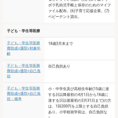
ボラ乳幼児手帳と保存のためのマイフ
ァイル配布。(6)子育て応援企業。(7)
ベビーテント貸出。
子ども・学生等医療
子ども・学生等医療
18歳3月末まで
費助成<通院>対象年
齢
子ども・学生等医療
自己負担あり
費助成<通院>自己負
担
子ども・学生等医療
小・中学生及び高校生年齢(15歳に達
費助成<通院>自己負
する日以降最初の4月1日から18歳に
担－備考
達する日以後最初の3月31日まで)の方
は、1回200円を上限とする自己負担
あり。小学校就学前は、自己負担な
し。