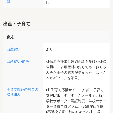
額
円
出産・子育て
育児
出産祝い
あり
出産祝い-備考
妊娠届を提出し妊婦面談を受けた妊婦
全員に、多摩産材のおもちゃ、おくる
み等八王子の魅力が詰まった「はち☆
ベビギフト」を贈呈。
子育て関連の独自の
(1)子育て応援サイト・妊娠・子育て
取り組み
支援LINE「すくすく☆メール」。(2)
学校サポーター認証制度・学校サポー
ター育成プログラム。(3)高尾山学園
(不登校児童生徒のための小中一貫