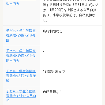
担－備考
達する日以後最初の3月31日まで)の方
は、1回200円を上限とする自己負担
あり。小学校就学前は、自己負担な
し。
子ども・学生等医療
所得制限なし
費助成<通院>所得制
限
子ども・学生等医療
-
費助成<通院>所得制
限－備考
子ども・学生等医療
18歳3月末まで
費助成<入院>対象年
齢
子ども・学生等医療
自己負担なし
費助成<入院>自己負
担