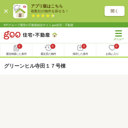
アプリ版はこちら
開く
複数社の物件を探せる！
NTTグループ運営の不動産総合サイト goo住宅・不動産
0
0
0
0
最近検索した条件
最近見た物件
保存した条件
お気に入り
グリーンヒル寺田１７号棟