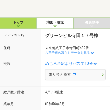
トップ
地図・環境
募集物件
マンション名
グリーンヒル寺田１７号棟
住所
東京都八王子市寺田町432番
八王子市の暮らしデータを見る
めじろ台駅よりバスで10分
交通
乗り換え検索
総戸数／階建
4戸／3階建
築年月
昭和56年3月