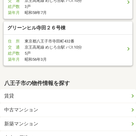
交 通
京王高尾線 めじろ台駅 バス10分
総戸数
3戸
築年月
昭和58年7月
グリーンヒル寺田２６号棟
住 所
東京都八王子市寺田町432番
交 通
京王高尾線 めじろ台駅 バス10分
総戸数
5戸
築年月
昭和56年3月
八王子市の物件情報を探す
賃貸
中古マンション
新築マンション