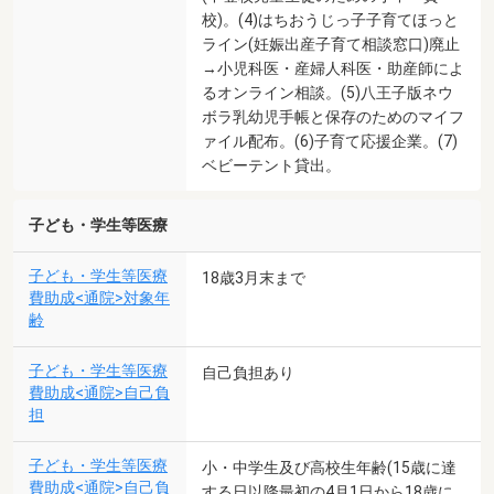
校)。(4)はちおうじっ子子育てほっと
ライン(妊娠出産子育て相談窓口)廃止
→小児科医・産婦人科医・助産師によ
るオンライン相談。(5)八王子版ネウ
ボラ乳幼児手帳と保存のためのマイフ
ァイル配布。(6)子育て応援企業。(7)
ベビーテント貸出。
子ども・学生等医療
子ども・学生等医療
18歳3月末まで
費助成<通院>対象年
齢
子ども・学生等医療
自己負担あり
費助成<通院>自己負
担
子ども・学生等医療
小・中学生及び高校生年齢(15歳に達
費助成<通院>自己負
する日以降最初の4月1日から18歳に