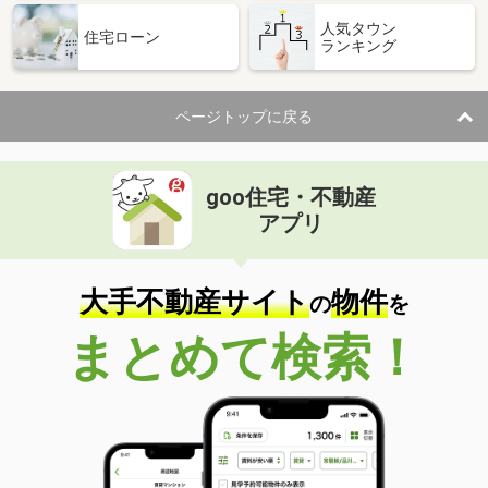
人気タウン
住宅ローン
ランキング
ページトップに戻る
goo住宅・不動産
アプリ
大手不動産サイト
物件
の
を
まとめて検索！