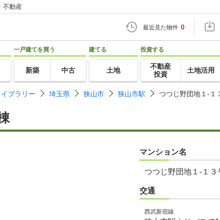
・不動産
0
最近見た物件
一戸建てを買う
建てる
投資する
不動産
新築
中古
土地
土地活用
投資
ライブラリー
埼玉県
狭山市
狭山市駅
つつじ野団地１-１
棟
マンション名
つつじ野団地１-１３
交通
西武新宿線