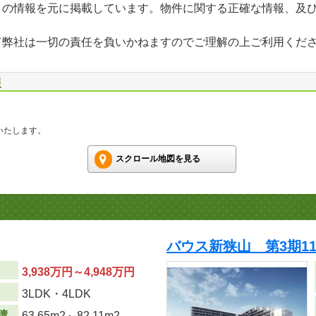
」の情報を元に掲載しています。物件に関する正確な情報、及
て弊社は一切の責任を負いかねますのでご理解の上ご利用くだ
報
いたします。
スクロール地図を見る
バウス新狭山 第3期1
3,938万円～4,948万円
り
3LDK・4LDK
積
63.65m
2
～82.11m
2