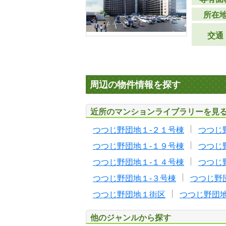
所在
交通
周辺の物件情報を探す
近所のマンションライブラリーを見
つつじ野団地１-２１号棟
つつじ
つつじ野団地１-１９号棟
つつじ
つつじ野団地１-１４号棟
つつじ
つつじ野団地１-３号棟
つつじ野
つつじ野団地１街区
つつじ野団地
他のジャンルから探す