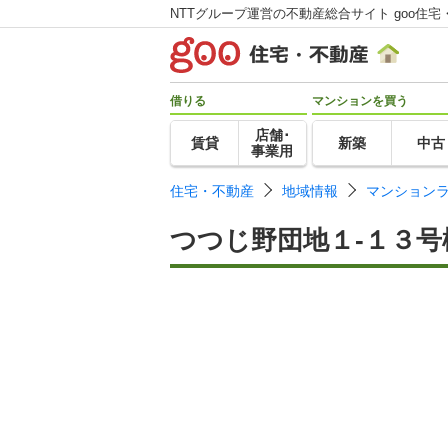
NTTグループ運営の不動産総合サイト goo住宅
借りる
マンションを買う
店舗･
賃貸
新築
中古
事業用
住宅・不動産
地域情報
マンション
つつじ野団地１-１３号