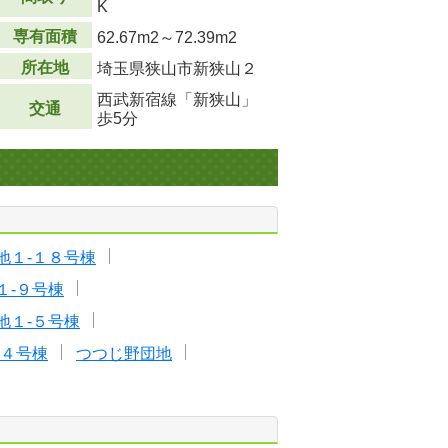
K
専有面積
62.67m
2
～72.39m
2
所在地
埼玉県狭山市新狭山２
西武新宿線「新狭山」
交通
歩5分
地１-１８号棟
１-９号棟
地１-５号棟
-４号棟
つつじ野団地