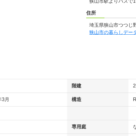
狭山市駅よりバスで1
住所
埼玉県狭山市つつじ野
狭山市の暮らしデー
階建
年3月
構造
専用庭