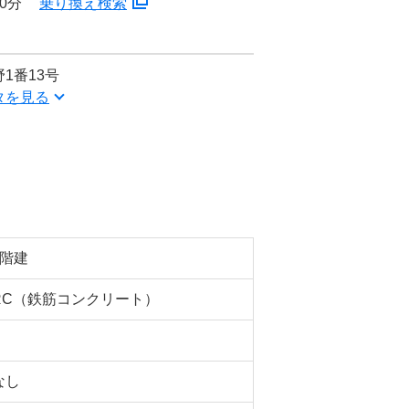
0分
乗り換え検索
1番13号
タを見る
2階建
RC（鉄筋コンクリート）
なし