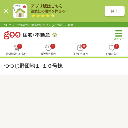
アプリ版はこちら
開く
複数社の物件を探せる！
NTTグループ運営の不動産総合サイト goo住宅・不動産
0
0
0
0
最近検索した条件
最近見た物件
保存した条件
お気に入り
つつじ野団地１-１０号棟