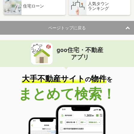
人気タウン
住宅ローン
ランキング
ページトップに戻る
goo住宅・不動産
アプリ
大手不動産サイト
物件
の
を
まとめて検索！