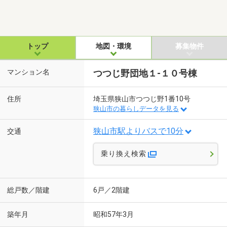
トップ
地図・環境
募集物件
マンション名
つつじ野団地１-１０号棟
住所
埼玉県狭山市つつじ野1番10号
狭山市の暮らしデータを見る
狭山市駅よりバスで10分
交通
乗り換え検索
総戸数／階建
6戸／2階建
築年月
昭和57年3月