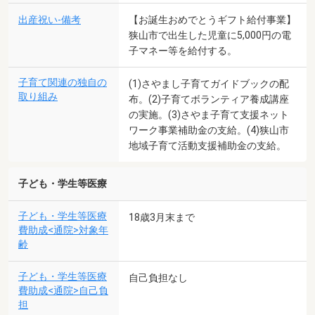
出産祝い-備考
【お誕生おめでとうギフト給付事業】
狭山市で出生した児童に5,000円の電
子マネー等を給付する。
子育て関連の独自の
(1)さやまし子育てガイドブックの配
取り組み
布。(2)子育てボランティア養成講座
の実施。(3)さやま子育て支援ネット
ワーク事業補助金の支給。(4)狭山市
地域子育て活動支援補助金の支給。
子ども・学生等医療
子ども・学生等医療
18歳3月末まで
費助成<通院>対象年
齢
子ども・学生等医療
自己負担なし
費助成<通院>自己負
担