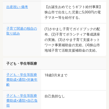
出産祝い-備考
【お誕生おめでとうギフト給付事業】
狭山市で出生した児童に5,000円の電
子マネー等を給付する。
子育て関連の独自の
(1)さやまし子育てガイドブックの配
取り組み
布。(2)子育てボランティア養成講座
の実施。(3)さやま子育て支援ネット
ワーク事業補助金の支給。(4)狭山市
地域子育て活動支援補助金の支給。
子ども・学生等医療
子ども・学生等医療
18歳3月末まで
費助成<通院>対象年
齢
子ども・学生等医療
自己負担なし
費助成<通院>自己負
担