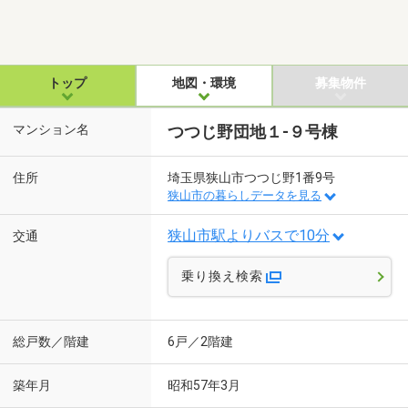
トップ
地図・環境
募集物件
マンション名
つつじ野団地１-９号棟
住所
埼玉県狭山市つつじ野1番9号
狭山市の暮らしデータを見る
狭山市駅よりバスで10分
交通
乗り換え検索
総戸数／階建
6戸／2階建
築年月
昭和57年3月