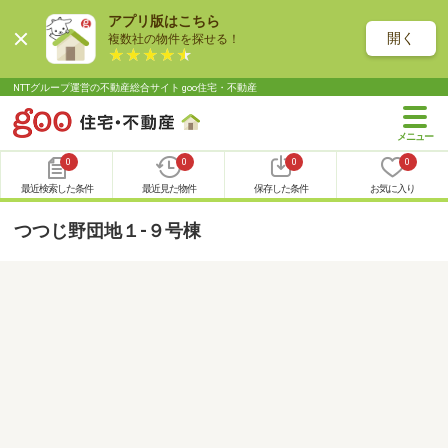
アプリ版はこちら
開く
複数社の物件を探せる！
NTTグループ運営の不動産総合サイト goo住宅・不動産
0
0
0
0
最近検索した条件
最近見た物件
保存した条件
お気に入り
つつじ野団地１-９号棟