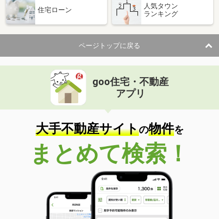
人気タウン
住宅ローン
ランキング
ページトップに戻る
goo住宅・不動産
アプリ
大手不動産サイト
物件
の
を
まとめて検索！