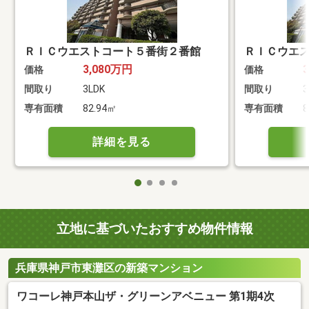
ＲＩＣウエストコート５番街２番館
ＲＩＣウエ
3,080万円
価格
価格
間取り
3LDK
間取り
3
専有面積
82.94㎡
専有面積
8
詳細を見る
立地に基づいたおすすめ物件情報
兵庫県神戸市東灘区の新築マンション
ワコーレ神戸本山ザ・グリーンアベニュー 第1期4次