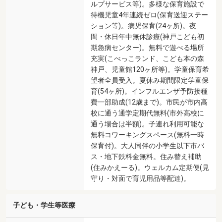
ルプサービス等)。多様な保育施設で
待機児童4年連続ゼロ(保育送迎ステー
ション等)。病児保育(24ヶ所)。夜
間・休日年中無休診療(神戸こども初
期急病センター)。無料で遊べる場所
充実(こべっこランド、こども本の森
神戸、児童館120ヶ所等)。学童保育希
望者全員受入。夏休み期間限定学童保
育(54ヶ所)。インフルエンザ予防接種
費一部助成(12歳まで)。市民が市内高
校に通う通学定期代無料(市外高校に
通う場合は半額)。子連れ利用可能な
無料コワーキングスペース(無料一時
保育付)。大人同伴の小学生以下市バ
ス・地下鉄料金無料。住み替え補助
(住みかえーる)。ウェルカム定期便(見
守り・対面で育児用品等配達)。
子ども・学生等医療