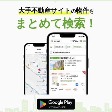
大手不動産サイト
物件
の
を
まとめて検索！