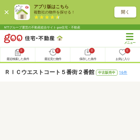
アプリ版はこちら
開く
複数社の物件を探せる！
NTTグループ運営の不動産総合サイト goo住宅・不動産
0
0
0
0
最近検索した条件
最近見た物件
保存した条件
お気に入り
ＲＩＣウエストコート５番街２番館
16件
中古販売中