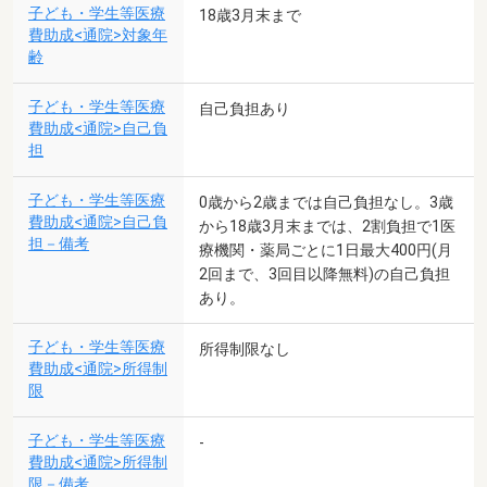
子ども・学生等医療
18歳3月末まで
費助成<通院>対象年
齢
子ども・学生等医療
自己負担あり
費助成<通院>自己負
担
子ども・学生等医療
0歳から2歳までは自己負担なし。3歳
費助成<通院>自己負
から18歳3月末までは、2割負担で1医
担－備考
療機関・薬局ごとに1日最大400円(月
2回まで、3回目以降無料)の自己負担
あり。
子ども・学生等医療
所得制限なし
費助成<通院>所得制
限
子ども・学生等医療
-
費助成<通院>所得制
限－備考