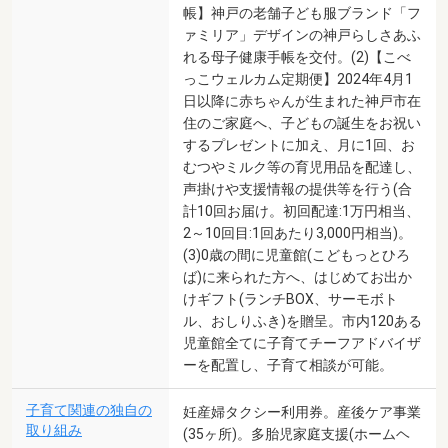
帳】神戸の老舗子ども服ブランド「フ
ァミリア」デザインの神戸らしさあふ
れる母子健康手帳を交付。(2)【こべ
っこウェルカム定期便】2024年4月1
日以降に赤ちゃんが生まれた神戸市在
住のご家庭へ、子どもの誕生をお祝い
するプレゼントに加え、月に1回、お
むつやミルク等の育児用品を配達し、
声掛けや支援情報の提供等を行う(合
計10回お届け。初回配達:1万円相当、
2～10回目:1回あたり3,000円相当)。
(3)0歳の間に児童館(こどもっとひろ
ば)に来られた方へ、はじめてお出か
けギフト(ランチBOX、サーモボト
ル、おしりふき)を贈呈。市内120ある
児童館全てに子育てチーフアドバイザ
ーを配置し、子育て相談が可能。
子育て関連の独自の
妊産婦タクシー利用券。産後ケア事業
取り組み
(35ヶ所)。多胎児家庭支援(ホームヘ