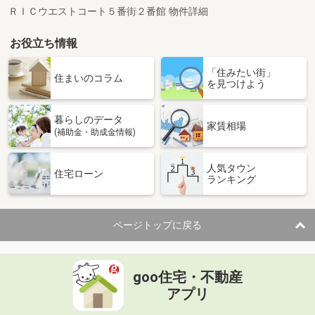
ＲＩＣウエストコート５番街２番館 物件詳細
お役立ち情報
「住みたい街」
住まいのコラム
を見つけよう
暮らしのデータ
家賃相場
(補助金・助成金情報)
人気タウン
住宅ローン
ランキング
ページトップに戻る
goo住宅・不動産
アプリ