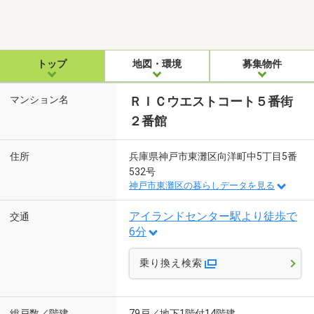
トップ
地図・環境
募集物件
マンション名
ＲＩＣウエストコート５番街
２番館
住所
兵庫県神戸市東灘区向洋町中5丁目5番
532号
神戸市東灘区の暮らしデータを見る
アイランドセンター駅より徒歩で
交通
6分
乗り換え検索
総戸数／階建
79戸／地下1階付14階建