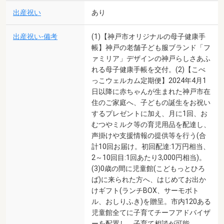
出産祝い
あり
出産祝い-備考
(1)【神戸市オリジナルの母子健康手
帳】神戸の老舗子ども服ブランド「フ
ァミリア」デザインの神戸らしさあふ
れる母子健康手帳を交付。(2)【こべ
っこウェルカム定期便】2024年4月1
日以降に赤ちゃんが生まれた神戸市在
住のご家庭へ、子どもの誕生をお祝い
するプレゼントに加え、月に1回、お
むつやミルク等の育児用品を配達し、
声掛けや支援情報の提供等を行う(合
計10回お届け。初回配達:1万円相当、
2～10回目:1回あたり3,000円相当)。
(3)0歳の間に児童館(こどもっとひろ
ば)に来られた方へ、はじめてお出か
けギフト(ランチBOX、サーモボト
ル、おしりふき)を贈呈。市内120ある
児童館全てに子育てチーフアドバイザ
ーを配置し、子育て相談が可能。