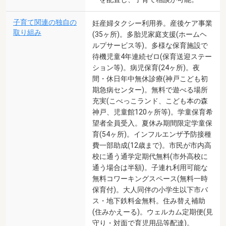
子育て関連の独自の
妊産婦タクシー利用券。産後ケア事業
取り組み
(35ヶ所)。多胎児家庭支援(ホームヘ
ルプサービス等)。多様な保育施設で
待機児童4年連続ゼロ(保育送迎ステー
ション等)。病児保育(24ヶ所)。夜
間・休日年中無休診療(神戸こども初
期急病センター)。無料で遊べる場所
充実(こべっこランド、こども本の森
神戸、児童館120ヶ所等)。学童保育希
望者全員受入。夏休み期間限定学童保
育(54ヶ所)。インフルエンザ予防接種
費一部助成(12歳まで)。市民が市内高
校に通う通学定期代無料(市外高校に
通う場合は半額)。子連れ利用可能な
無料コワーキングスペース(無料一時
保育付)。大人同伴の小学生以下市バ
ス・地下鉄料金無料。住み替え補助
(住みかえーる)。ウェルカム定期便(見
守り・対面で育児用品等配達)。