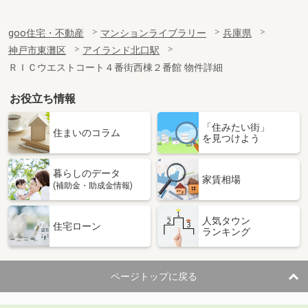
goo住宅・不動産
マンションライブラリー
兵庫県
神戸市東灘区
アイランド北口駅
ＲＩＣウエストコート４番街西棟２番館 物件詳細
お役立ち情報
「住みたい街」
住まいのコラム
を見つけよう
暮らしのデータ
家賃相場
(補助金・助成金情報)
人気タウン
住宅ローン
ランキング
ページトップに戻る