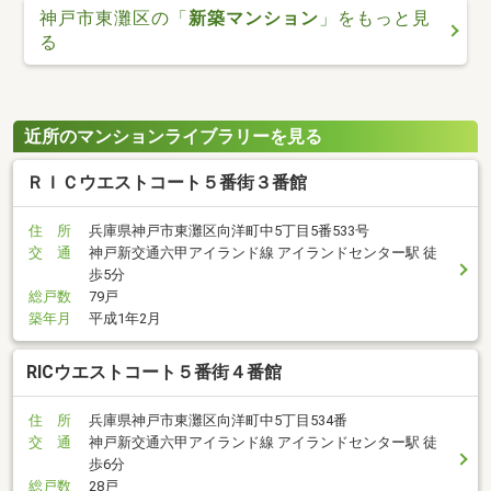
神戸市東灘区の「
新築マンション
」をもっと見
る
近所のマンションライブラリーを見る
ＲＩＣウエストコート５番街３番館
住 所
兵庫県神戸市東灘区向洋町中5丁目5番533号
交 通
神戸新交通六甲アイランド線 アイランドセンター駅 徒
歩5分
総戸数
79戸
築年月
平成1年2月
RICウエストコート５番街４番館
住 所
兵庫県神戸市東灘区向洋町中5丁目534番
交 通
神戸新交通六甲アイランド線 アイランドセンター駅 徒
歩6分
総戸数
28戸