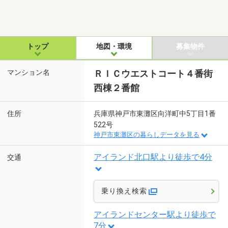
トップ
地図・環境
募集物件
マンション名
ＲＩＣウエストコート４番街
西棟２番館
住所
兵庫県神戸市東灘区向洋町中5丁目1番
522号
神戸市東灘区の暮らしデータを見る
アイランド北口駅より徒歩で4分
交通
乗り換え検索
アイランドセンター駅より徒歩で
7分