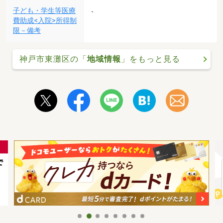
子ども・学生等医療
-
費助成<入院>所得制
限－備考
神戸市東灘区の「
地域情報
」をもっと見る