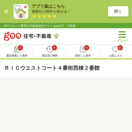
アプリ版はこちら
開く
複数社の物件を探せる！
NTTグループ運営の不動産総合サイト goo住宅・不動産
0
0
0
0
最近検索した条件
最近見た物件
保存した条件
お気に入り
ＲＩＣウエストコート４番街西棟２番館