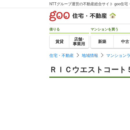
NTTグループ運営の不動産総合サイト goo住宅
借りる
マンションを買う
店舗･
賃貸
新築
中古
事業用
住宅・不動産
地域情報
マンション
ＲＩＣウエストコート