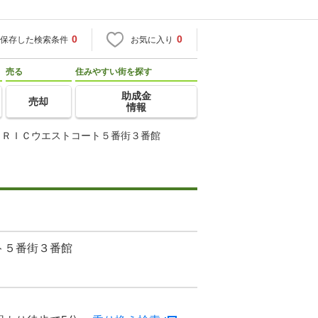
0
0
保存した検索条件
お気に入り
売る
住みやすい街を探す
助成金
売却
情報
ＲＩＣウエストコート５番街３番館
ト５番街３番館