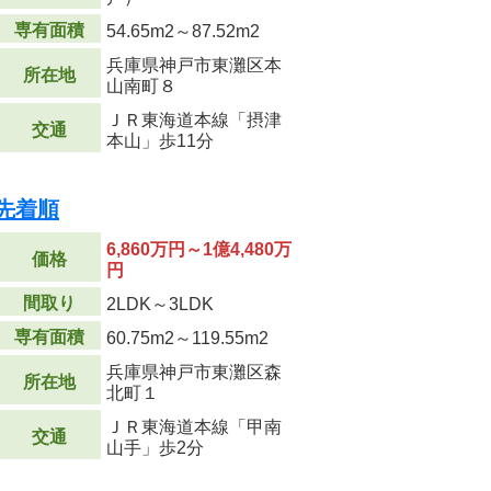
専有面積
54.65m
2
～87.52m
2
兵庫県神戸市東灘区本
所在地
山南町８
ＪＲ東海道本線「摂津
交通
本山」歩11分
先着順
6,860万円～1億4,480万
価格
円
間取り
2LDK～3LDK
専有面積
60.75m
2
～119.55m
2
兵庫県神戸市東灘区森
所在地
北町１
ＪＲ東海道本線「甲南
交通
山手」歩2分