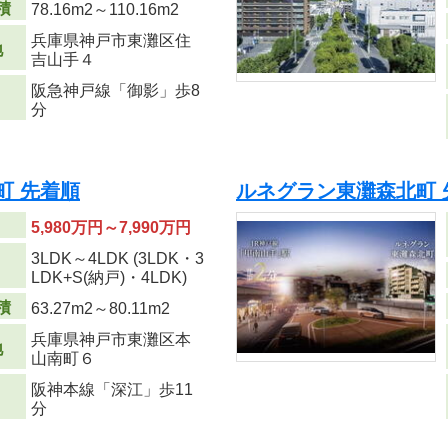
積
78.16m
2
～110.16m
2
兵庫県神戸市東灘区住
地
吉山手４
阪急神戸線「御影」歩8
分
町 先着順
ルネグラン東灘森北町 
5,980万円～7,990万円
3LDK～4LDK (3LDK・3
り
LDK+S(納戸)・4LDK)
積
63.27m
2
～80.11m
2
兵庫県神戸市東灘区本
地
山南町６
阪神本線「深江」歩11
分