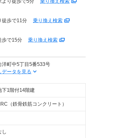
駅より徒歩で5分
乗り換え検索
徒歩で11分
乗り換え検索
歩で15分
乗り換え検索
洋町中5丁目5番533号
しデータを見る
地下1階付14階建
SRC（鉄骨鉄筋コンクリート）
なし