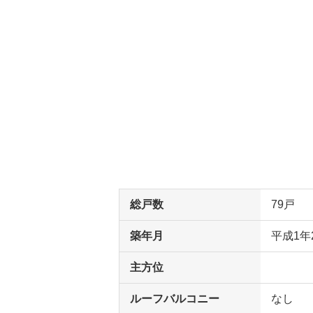
総戸数
79戸
築年月
平成1年
主方位
ルーフバルコニー
なし