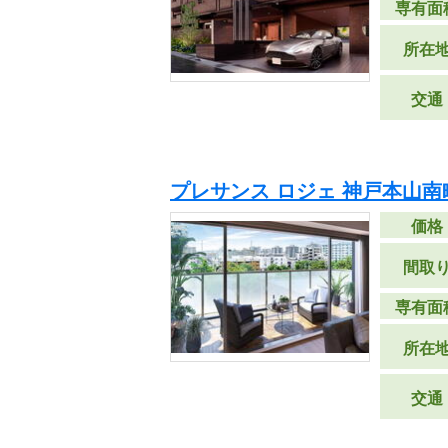
専有面
所在
交通
プレサンス ロジェ 神戸本山南
価格
間取
専有面
所在
交通