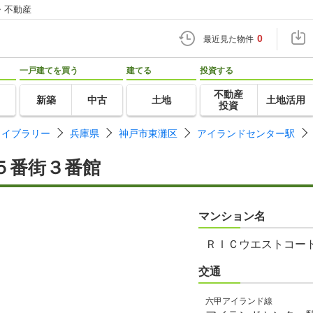
・不動産
0
最近見た物件
一戸建てを買う
建てる
投資する
不動産
新築
中古
土地
土地活用
投資
ライブラリー
兵庫県
神戸市東灘区
アイランドセンター駅
５番街３番館
マンション名
ＲＩＣウエストコー
交通
六甲アイランド線