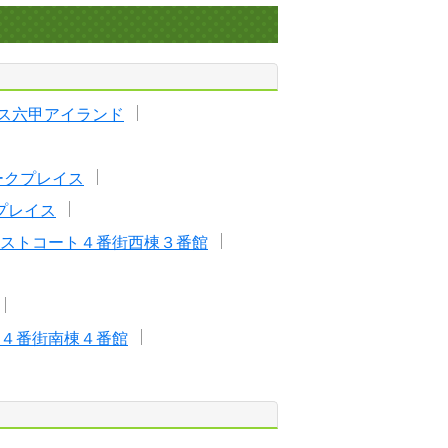
ス六甲アイランド
ークプレイス
プレイス
ストコート４番街西棟３番館
４番街南棟４番館