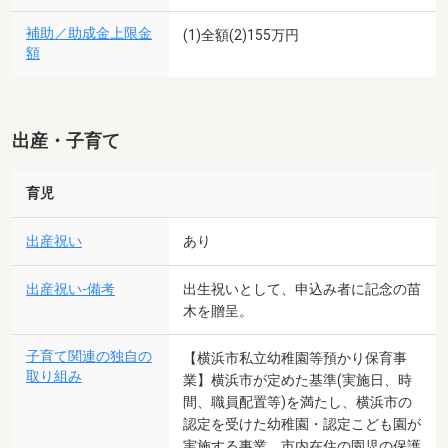
補助／助成金上限金
(1)全額(2)155万円
額
出産・子育て
育児
出産祝い
あり
出産祝い-備考
出生祝いとして、申込み者に記念の苗
木を贈呈。
子育て関連の独自の
【横浜市私立幼稚園等預かり保育事
取り組み
業】横浜市が定めた基準(実施日、時
間、職員配置等)を満たし、横浜市の
認定を受けた幼稚園・認定こども園が
実施する事業。市内在住の園児の保護