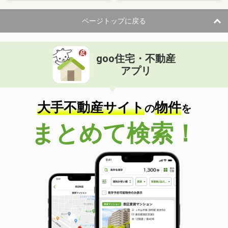
ページトップに戻る
goo住宅・不動産
アプリ
大手不動産サイト
物件
の
を
まとめて検索！