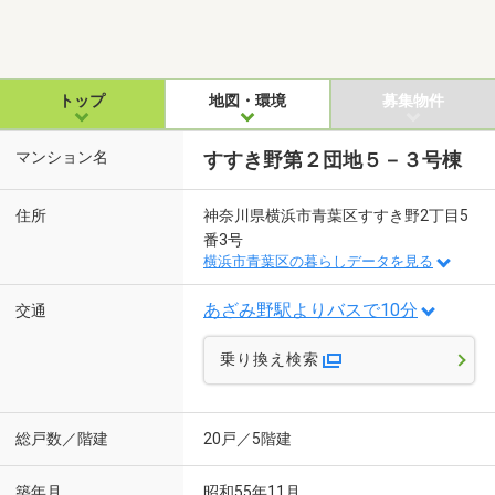
トップ
地図・環境
募集物件
マンション名
すすき野第２団地５－３号棟
住所
神奈川県横浜市青葉区すすき野2丁目5
番3号
横浜市青葉区の暮らしデータを見る
あざみ野駅よりバスで10分
交通
乗り換え検索
総戸数／階建
20戸／5階建
築年月
昭和55年11月