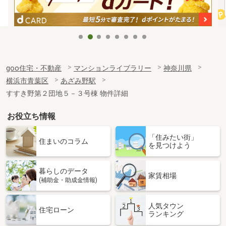
goo住宅・不動産
マンションライブラリー
神奈川県
横浜市青葉区
あざみ野駅
すすき野第２団地５－３号棟 物件詳細
お役立ち情報
「住みたい街」
住まいのコラム
を見つけよう
暮らしのデータ
家賃相場
(補助金・助成金情報)
人気タウン
住宅ローン
ランキング