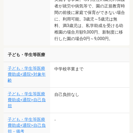
者が就労や病気等で、園の正規教育時
間の前後に家庭で保育ができない場合
に、利用可能。3歳児～5歳児は無
料、満3歳児は、私学助成を受ける幼
稚園の場合月額9,000円、新制度に移
行した園の場合0円～9,000円。
子ども・学生等医療
子ども・学生等医療
中学校卒業まで
費助成<通院>対象年
齢
子ども・学生等医療
自己負担なし
費助成<通院>自己負
担
子ども・学生等医療
-
費助成<通院>自己負
担－備考