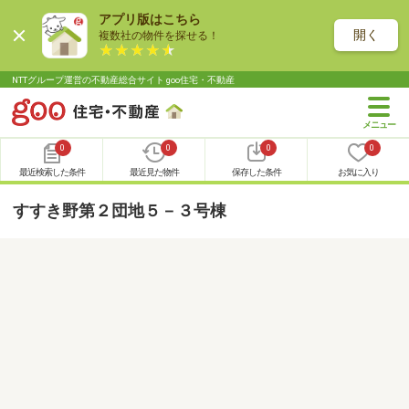
アプリ版はこちら
開く
複数社の物件を探せる！
NTTグループ運営の不動産総合サイト goo住宅・不動産
0
0
0
0
最近検索した条件
最近見た物件
保存した条件
お気に入り
すすき野第２団地５－３号棟