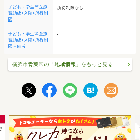
子ども・学生等医療
所得制限なし
費助成<入院>所得制
限
子ども・学生等医療
-
費助成<入院>所得制
限－備考
横浜市青葉区の「
地域情報
」をもっと見る