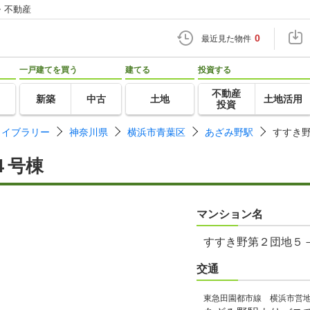
・不動産
0
最近見た物件
一戸建てを買う
建てる
投資する
不動産
新築
中古
土地
土地活用
投資
ライブラリー
神奈川県
横浜市青葉区
あざみ野駅
すすき
４号棟
マンション名
すすき野第２団地５
交通
東急田園都市線 横浜市営