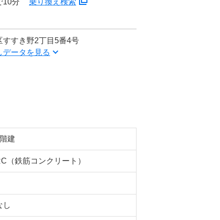
10分
乗り換え検索
すすき野2丁目5番4号
しデータを見る
5階建
RC（鉄筋コンクリート）
なし