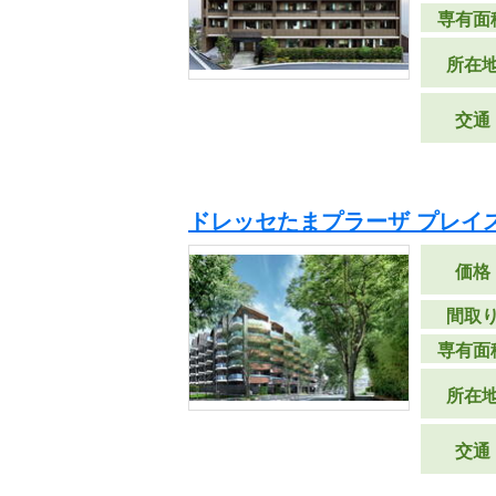
専有面
所在
交通
ドレッセたまプラーザ プレイ
価格
間取
専有面
所在
交通