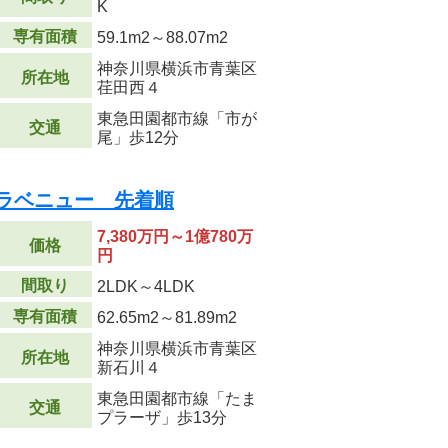
K
専有面積
59.1m
2
～88.07m
2
神奈川県横浜市青葉区
所在地
荏田西４
東急田園都市線「市が
交通
尾」歩12分
 ラベニュー 先着順
7,380万円～1億780万
価格
円
間取り
2LDK～4LDK
専有面積
62.65m
2
～81.89m
2
神奈川県横浜市青葉区
所在地
新石川４
東急田園都市線「たま
交通
プラーザ」歩13分