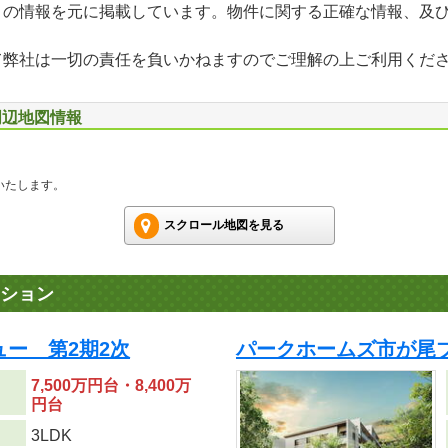
」の情報を元に掲載しています。物件に関する正確な情報、及
て弊社は一切の責任を負いかねますのでご理解の上ご利用くだ
周辺地図情報
いたします。
スクロール地図を見る
ション
ュー 第2期2次
パークホームズ市が尾
7,500万円台・8,400万
円台
り
3LDK