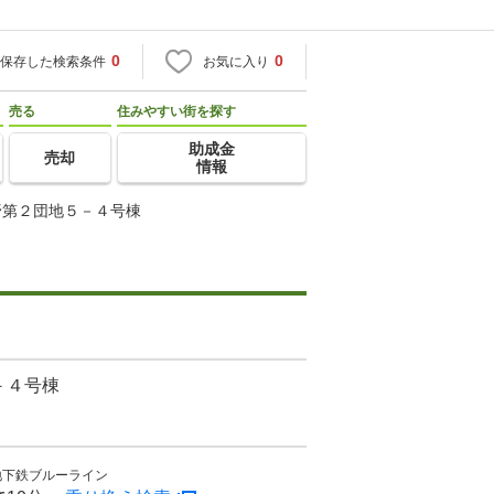
0
0
保存した検索条件
お気に入り
売る
住みやすい街を探す
助成金
売却
情報
野第２団地５－４号棟
－４号棟
地下鉄ブルーライン