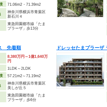
積
71.06m
2
・71.39m
2
神奈川県横浜市青葉区
地
新石川４
東急田園都市線「たま
プラーザ」歩13分
ス 先着順
ドレッセたまプラーザ
8,380万円～1億1,640万
円
り
1LDK～2LDK
積
57.21m
2
～71.19m
2
神奈川県横浜市青葉区
地
美しが丘５
東急田園都市線「たま
プラーザ」歩6分