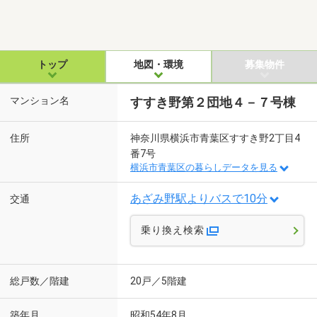
トップ
地図・環境
募集物件
マンション名
すすき野第２団地４－７号棟
住所
神奈川県横浜市青葉区すすき野2丁目4
番7号
横浜市青葉区の暮らしデータを見る
あざみ野駅よりバスで10分
交通
乗り換え検索
総戸数／階建
20戸／5階建
築年月
昭和54年8月