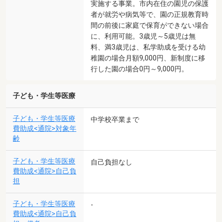
実施する事業。市内在住の園児の保護
者が就労や病気等で、園の正規教育時
間の前後に家庭で保育ができない場合
に、利用可能。3歳児～5歳児は無
料、満3歳児は、私学助成を受ける幼
稚園の場合月額9,000円、新制度に移
行した園の場合0円～9,000円。
子ども・学生等医療
子ども・学生等医療
中学校卒業まで
費助成<通院>対象年
齢
子ども・学生等医療
自己負担なし
費助成<通院>自己負
担
子ども・学生等医療
-
費助成<通院>自己負