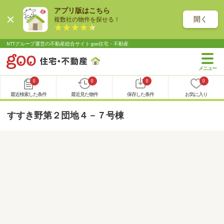
アプリ版はこちら
開く
複数社の物件を探せる！
NTTグループ運営の不動産総合サイト goo住宅・不動産
0
0
0
0
最近検索した条件
最近見た物件
保存した条件
お気に入り
すすき野第２団地４－７号棟