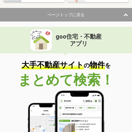
ページトップに戻る
goo住宅・不動産
アプリ
大手不動産サイト
物件
の
を
まとめて検索！