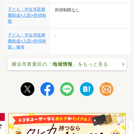
子ども・学生等医療
所得制限なし
費助成<入院>所得制
限
子ども・学生等医療
-
費助成<入院>所得制
限－備考
横浜市青葉区の「
地域情報
」をもっと見る