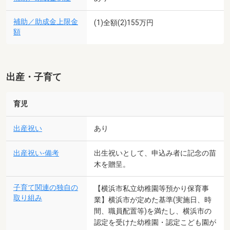
補助／助成金上限金
(1)全額(2)155万円
額
出産・子育て
育児
出産祝い
あり
出産祝い-備考
出生祝いとして、申込み者に記念の苗
木を贈呈。
子育て関連の独自の
【横浜市私立幼稚園等預かり保育事
取り組み
業】横浜市が定めた基準(実施日、時
間、職員配置等)を満たし、横浜市の
認定を受けた幼稚園・認定こども園が