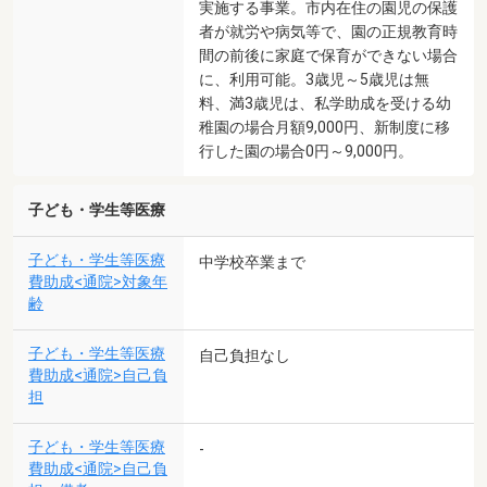
実施する事業。市内在住の園児の保護
者が就労や病気等で、園の正規教育時
間の前後に家庭で保育ができない場合
に、利用可能。3歳児～5歳児は無
料、満3歳児は、私学助成を受ける幼
稚園の場合月額9,000円、新制度に移
行した園の場合0円～9,000円。
子ども・学生等医療
子ども・学生等医療
中学校卒業まで
費助成<通院>対象年
齢
子ども・学生等医療
自己負担なし
費助成<通院>自己負
担
子ども・学生等医療
-
費助成<通院>自己負