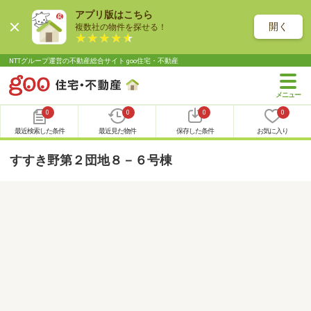
アプリ版はこちら
開く
複数社の物件を探せる！
NTTグループ運営の不動産総合サイト goo住宅・不動産
0
0
0
0
最近検索した条件
最近見た物件
保存した条件
お気に入り
すすき野第２団地８－６号棟