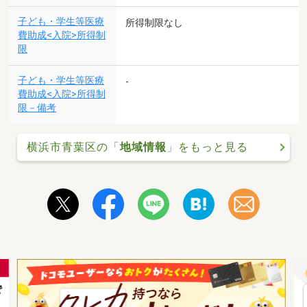
子ども・学生等医療
所得制限なし
費助成<入院>所得制
限
子ども・学生等医療
-
費助成<入院>所得制
限－備考
横浜市青葉区の「
地域情報
」をもっと見る