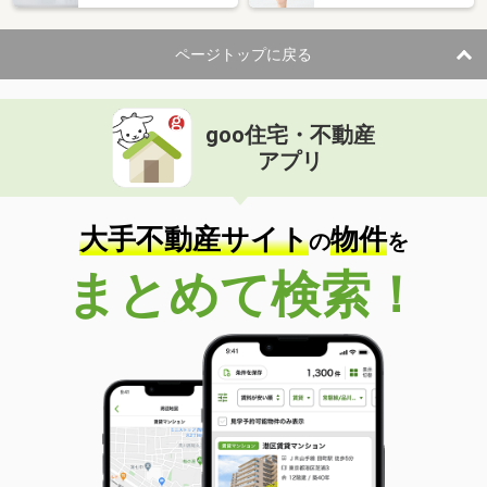
ページトップに戻る
goo住宅・不動産
アプリ
大手不動産サイト
物件
の
を
まとめて検索！