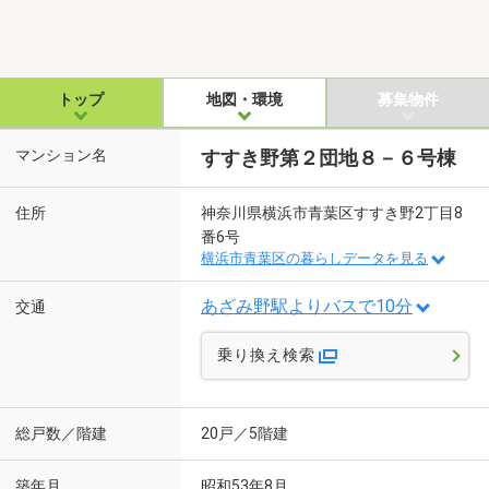
トップ
地図・環境
募集物件
マンション名
すすき野第２団地８－６号棟
住所
神奈川県横浜市青葉区すすき野2丁目8
番6号
横浜市青葉区の暮らしデータを見る
あざみ野駅よりバスで10分
交通
乗り換え検索
総戸数／階建
20戸／5階建
築年月
昭和53年8月