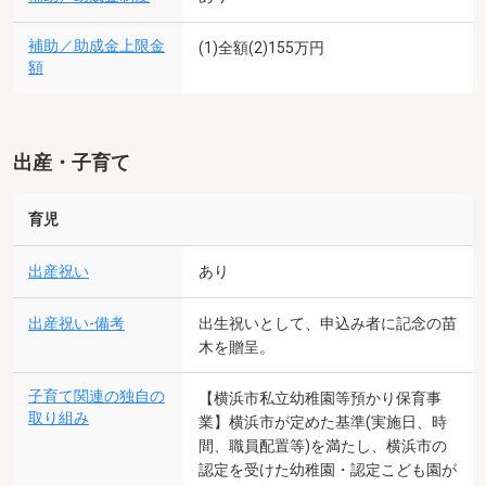
補助／助成金上限金
(1)全額(2)155万円
額
出産・子育て
育児
出産祝い
あり
出産祝い-備考
出生祝いとして、申込み者に記念の苗
木を贈呈。
子育て関連の独自の
【横浜市私立幼稚園等預かり保育事
取り組み
業】横浜市が定めた基準(実施日、時
間、職員配置等)を満たし、横浜市の
認定を受けた幼稚園・認定こども園が