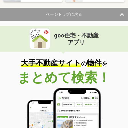
ページトップに戻る
goo住宅・不動産
アプリ
大手不動産サイト
物件
の
を
まとめて検索！