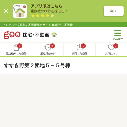
アプリ版はこちら
開く
複数社の物件を探せる！
NTTグループ運営の不動産総合サイト goo住宅・不動産
0
0
0
0
最近検索した条件
最近見た物件
保存した条件
お気に入り
すすき野第２団地５－５号棟