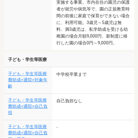
実施する事業。市内在住の園児の保護
者が就労や病気等で、園の正規教育時
間の前後に家庭で保育ができない場合
に、利用可能。3歳児～5歳児は無
料、満3歳児は、私学助成を受ける幼
稚園の場合月額9,000円、新制度に移
行した園の場合0円～9,000円。
子ども・学生等医療
子ども・学生等医療
中学校卒業まで
費助成<通院>対象年
齢
子ども・学生等医療
自己負担なし
費助成<通院>自己負
担
子ども・学生等医療
-
費助成<通院>自己負