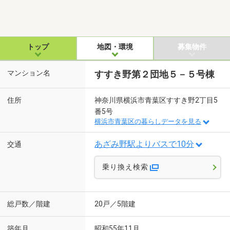
トップ
地図・環境
募集物件
マンション名
すすき野第２団地５－５号棟
住所
神奈川県横浜市青葉区すすき野2丁目5
番5号
横浜市青葉区の暮らしデータを見る
あざみ野駅よりバスで10分
交通
乗り換え検索
総戸数／階建
20戸／5階建
築年月
昭和55年11月