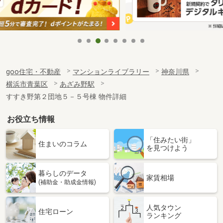
goo住宅・不動産
マンションライブラリー
神奈川県
横浜市青葉区
あざみ野駅
すすき野第２団地５－５号棟 物件詳細
お役立ち情報
「住みたい街」
住まいのコラム
を見つけよう
暮らしのデータ
家賃相場
(補助金・助成金情報)
人気タウン
住宅ローン
ランキング