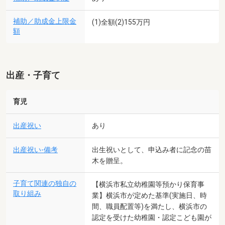
補助／助成金上限金
(1)全額(2)155万円
額
出産・子育て
育児
出産祝い
あり
出産祝い-備考
出生祝いとして、申込み者に記念の苗
木を贈呈。
子育て関連の独自の
【横浜市私立幼稚園等預かり保育事
取り組み
業】横浜市が定めた基準(実施日、時
間、職員配置等)を満たし、横浜市の
認定を受けた幼稚園・認定こども園が