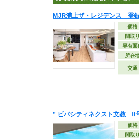
MJR浦上ザ・レジデンス 登
価格
間取
専有面
所在
交通
" ビバシティネクスト文教 II
価格
間取