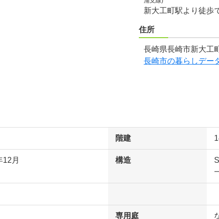
浦支線)
新大工町駅より徒歩
住所
長崎県長崎市新大工町
長崎市の暮らしデー
階建
年12月
構造
専用庭