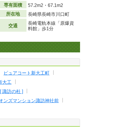
専有面積
57.2m
2
・67.1m
2
所在地
長崎県長崎市川口町
長崎電軌本線「原爆資
交通
料館」歩1分
ピュアコート新大工町
新大工
 諏訪の杜 ]
オンズマンション諏訪神社前