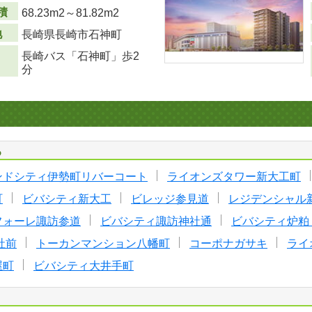
積
68.23m
2
～81.82m
2
地
長崎県長崎市石神町
長崎バス「石神町」歩2
分
る
ンドシティ伊勢町リバーコート
ライオンズタワー新大工町
町
ビバシティ新大工
ビレッジ参見道
レジデンシャル
フォーレ諏訪参道
ビバシティ諏訪神社通
ビバシティ炉粕 [
社前
トーカンマンション八幡町
コーポナガサキ
ライ
屋町
ビバシティ大井手町