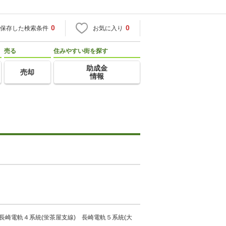
0
0
保存した検索条件
お気に入り
売る
住みやすい街を探す
助成金
売却
情報
長崎電軌４系統(蛍茶屋支線) 長崎電軌５系統(大