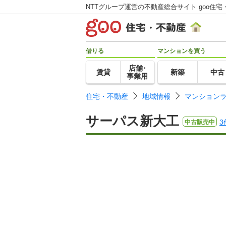
NTTグループ運営の不動産総合サイト goo住宅
借りる
マンションを買う
店舗･
賃貸
新築
中古
事業用
住宅・不動産
地域情報
マンション
サーパス新大工
3
中古販売中