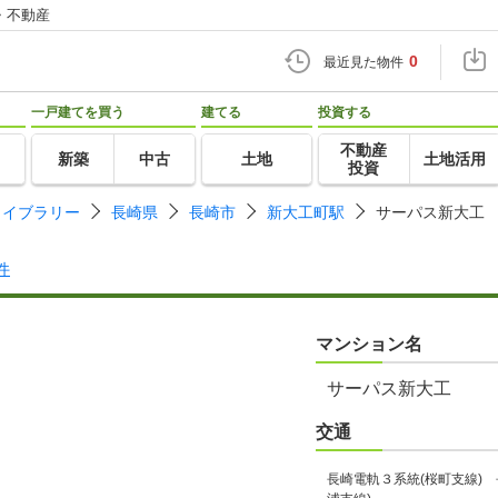
・不動産
0
最近見た物件
一戸建てを買う
建てる
投資する
不動産
新築
中古
土地
土地活用
投資
ライブラリー
長崎県
長崎市
新大工町駅
サーパス新大工
件
マンション名
サーパス新大工
交通
長崎電軌３系統(桜町支線) 