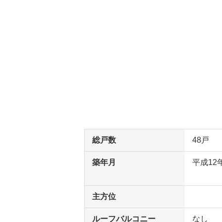
総戸数
48戸
築年月
平成12
主方位
ルーフバルコニー
なし