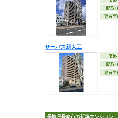
価格
間取
専有面
サーパス新大工
価格
間取
専有面
長崎県長崎市の新築マンション