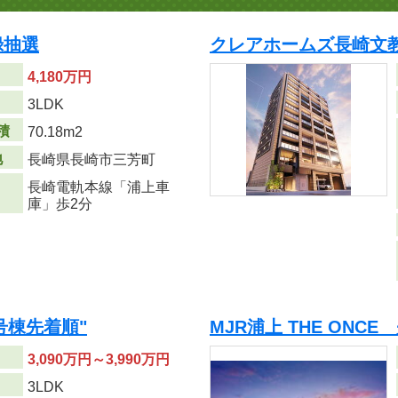
録抽選
クレアホームズ長崎文
4,180万円
り
3LDK
積
70.18m
2
地
長崎県長崎市三芳町
長崎電軌本線「浦上車
庫」歩2分
号棟先着順"
MJR浦上 THE ONCE
3,090万円～3,990万円
り
3LDK