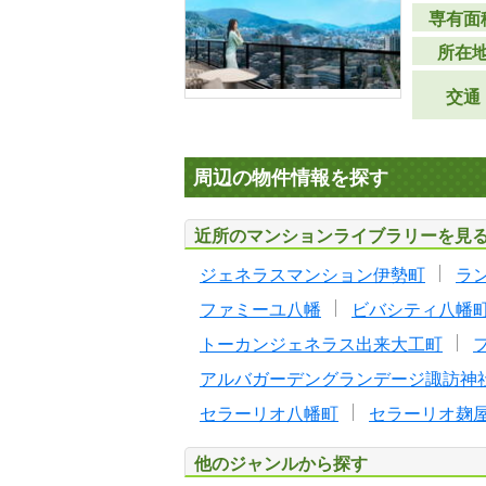
専有面
所在
交通
周辺の物件情報を探す
近所のマンションライブラリーを見
ジェネラスマンション伊勢町
ラ
ファミーユ八幡
ビバシティ八幡
トーカンジェネラス出来大工町
アルバガーデングランデージ諏訪神
セラーリオ八幡町
セラーリオ麹
他のジャンルから探す