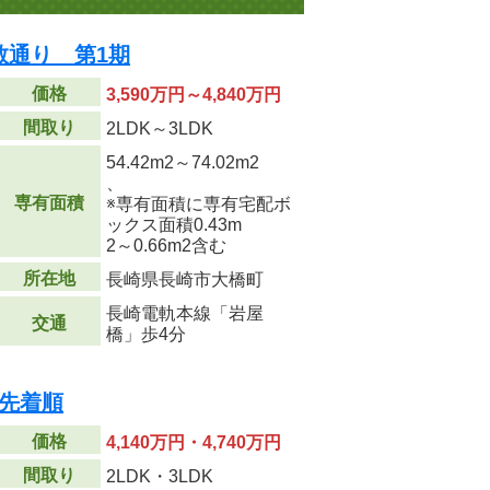
教通り 第1期
価格
3,590万円～4,840万円
間取り
2LDK～3LDK
54.42m
2
～74.02m
2
、
専有面積
※専有面積に専有宅配ボ
ックス面積0.43m
2
～0.66m
2
含む
所在地
長崎県長崎市大橋町
長崎電軌本線「岩屋
交通
橋」歩4分
 先着順
価格
4,140万円・4,740万円
間取り
2LDK・3LDK