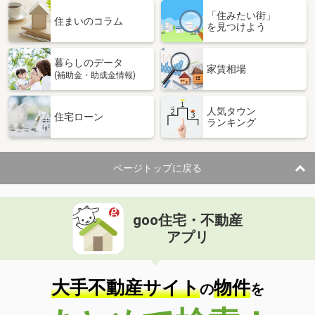
「住みたい街」
住まいのコラム
を見つけよう
暮らしのデータ
家賃相場
(補助金・助成金情報)
人気タウン
住宅ローン
ランキング
ページトップに戻る
goo住宅・不動産
アプリ
大手不動産サイト
物件
の
を