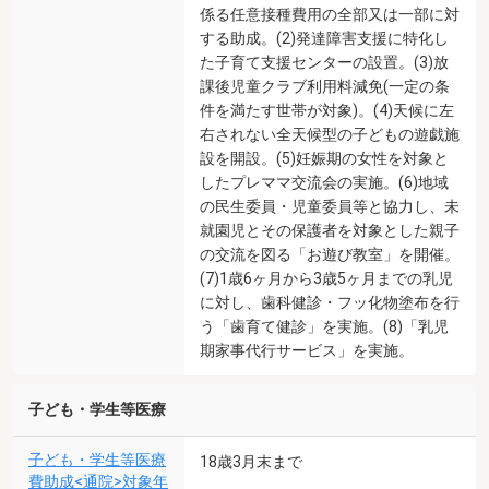
係る任意接種費用の全部又は一部に対
する助成。(2)発達障害支援に特化し
た子育て支援センターの設置。(3)放
課後児童クラブ利用料減免(一定の条
件を満たす世帯が対象)。(4)天候に左
右されない全天候型の子どもの遊戯施
設を開設。(5)妊娠期の女性を対象と
したプレママ交流会の実施。(6)地域
の民生委員・児童委員等と協力し、未
就園児とその保護者を対象とした親子
の交流を図る「お遊び教室」を開催。
(7)1歳6ヶ月から3歳5ヶ月までの乳児
に対し、歯科健診・フッ化物塗布を行
う「歯育て健診」を実施。(8)「乳児
期家事代行サービス」を実施。
子ども・学生等医療
子ども・学生等医療
18歳3月末まで
費助成<通院>対象年