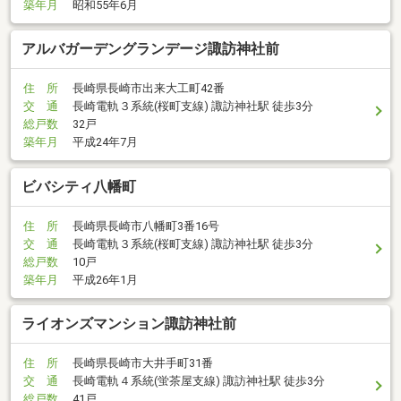
築年月
昭和55年6月
アルバガーデングランデージ諏訪神社前
住 所
長崎県長崎市出来大工町42番
交 通
長崎電軌３系統(桜町支線) 諏訪神社駅 徒歩3分
総戸数
32戸
築年月
平成24年7月
ビバシティ八幡町
住 所
長崎県長崎市八幡町3番16号
交 通
長崎電軌３系統(桜町支線) 諏訪神社駅 徒歩3分
総戸数
10戸
築年月
平成26年1月
ライオンズマンション諏訪神社前
住 所
長崎県長崎市大井手町31番
交 通
長崎電軌４系統(蛍茶屋支線) 諏訪神社駅 徒歩3分
総戸数
41戸