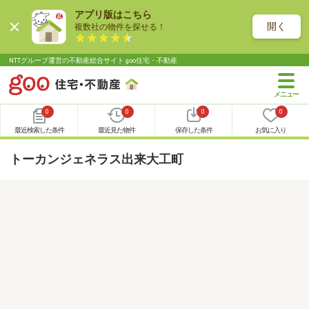
アプリ版はこちら
開く
複数社の物件を探せる！
NTTグループ運営の不動産総合サイト goo住宅・不動産
0
0
0
0
最近検索した条件
最近見た物件
保存した条件
お気に入り
トーカンジェネラス出来大工町