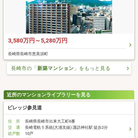
3,580万円～5,280万円
長崎県長崎市恵美須町
長崎市の「
新築マンション
」をもっと見る
近所のマンションライブラリーを見る
ビレッジ参見道
住 所
長崎県長崎市出来大工町6番
交 通
長崎電軌５系統(大浦支線) 諏訪神社駅 徒歩2分
総戸数
10戸