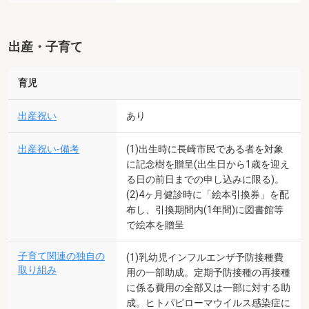
出産・子育て
育児
出産祝い
あり
出産祝い-備考
(1)出生時に長崎市民である者を対象
に記念樹を贈呈(出生日から1歳を迎え
る日の前日までの申し込みに限る)。
(2)4ヶ月健診時に「絵本引換券」を配
布し、引換期間内(1年間)に図書館等
で絵本を贈呈
子育て関連の独自の
(1)乳幼児インフルエンザ予防接種費
取り組み
用の一部助成。定期予防接種の再接種
に係る費用の全部又は一部に対する助
成。ヒトパピローマウイルス感染症に