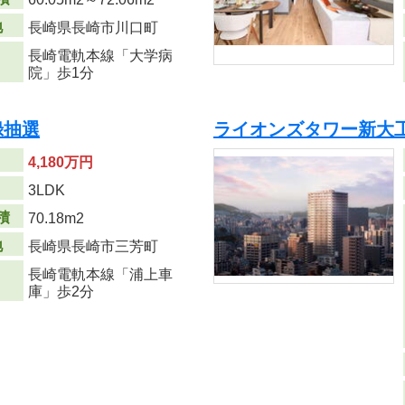
地
長崎県長崎市川口町
長崎電軌本線「大学病
院」歩1分
録抽選
ライオンズタワー新大
4,180万円
り
3LDK
積
70.18m
2
地
長崎県長崎市三芳町
長崎電軌本線「浦上車
庫」歩2分