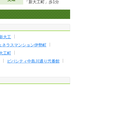
「新大工町」歩1分
新大工
ェネラスマンション伊勢町
大工町
ビバシティ中島川通り弐番館