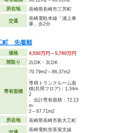
所在地
長崎県長崎市三芳町
長崎電軌本線「浦上車
交通
庫」歩2分
工町 先着順
価格
4,550万円～5,780万円
間取り
2LDK・3LDK
70.79m
2
～86.37m
2
、
専用トランクルーム面
積(共用フロア)：1.34m
専有面積
2
、合計専有面積：72.13
m
2
～87.71m
2
所在地
長崎県長崎市新大工町
長崎電軌蛍茶屋支線
交通