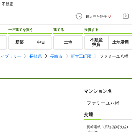
・不動産
0
最近見た物件
一戸建てを買う
建てる
投資する
不動産
新築
中古
土地
土地活用
投資
ライブラリー
長崎県
長崎市
新大工町駅
ファミーユ八幡
マンション名
ファミーユ八幡
交通
長崎電軌３系統(桜町支線) 