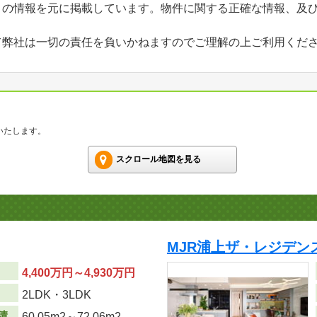
」の情報を元に掲載しています。物件に関する正確な情報、及
て弊社は一切の責任を負いかねますのでご理解の上ご利用くだ
いたします。
スクロール地図を見る
MJR浦上ザ・レジデン
4,400万円～4,930万円
り
2LDK・3LDK
積
60.05m
2
～72.06m
2