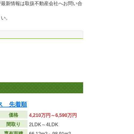
び最新情報は取扱不動産会社へお問い合
さい。
ス 先着順
価格
4,210万円～6,590万円
間取り
2LDK～4LDK
専有面積
66.12m
2
～98.91m
2