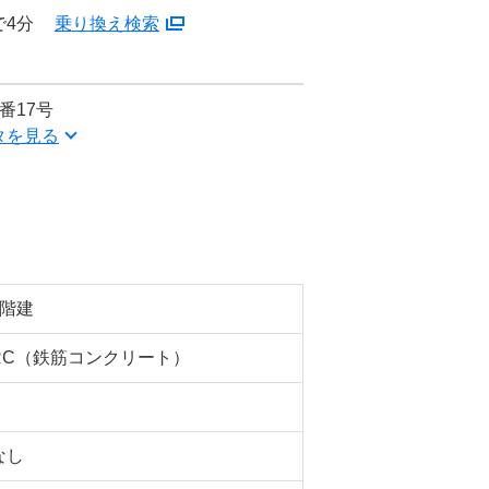
で4分
乗り換え検索
番17号
タを見る
7階建
RC（鉄筋コンクリート）
なし