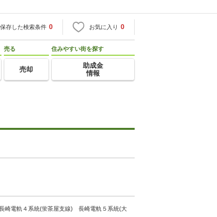
0
0
保存した検索条件
お気に入り
売る
住みやすい街を探す
助成金
売却
情報
長崎電軌４系統(蛍茶屋支線) 長崎電軌５系統(大