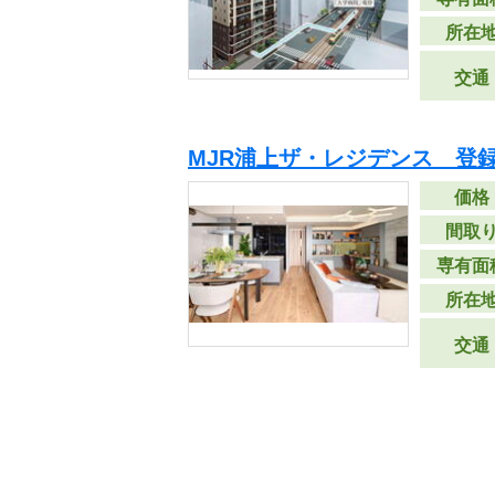
所在
交通
MJR浦上ザ・レジデンス 登
価格
間取
専有面
所在
交通