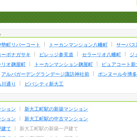
る
伊勢町リバーコート
トーカンマンション八幡町
サーパス
コーポナガサキ
ビレッジ参見道
セラーリオ八幡町
ジ
ーリオ麹屋町
トーカンマンション麹屋町
ピュアコート新
アルバガーデングランデージ諏訪神社前
ボンヌール今博多
島川通り
ビバシティ新大工
ンション
新大工町駅の新築マンション
ンション
新大工町駅の中古マンション
戸建て
新大工町駅の新築一戸建て