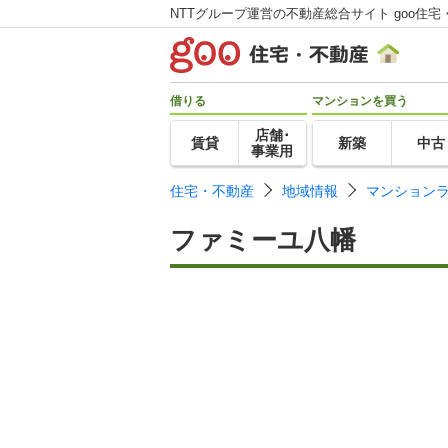
NTTグループ運営の不動産総合サイト goo住宅
借りる
マンションを買う
店舗･
賃貸
新築
中古
事業用
住宅・不動産
地域情報
マンション
ファミーユ八幡