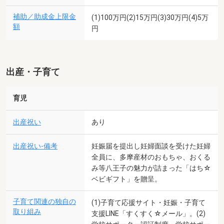
補助／助成金上限金
(1)100万円(2)15万円(3)30万円(4)5万
額
円
出産・子育て
育児
出産祝い
あり
出産祝い-備考
妊娠届を提出し妊婦面談を受けた妊婦
全員に、多摩産材のおもちゃ、おくる
み等八王子の魅力が詰まった「はち☆
ベビギフト」を贈呈。
子育て関連の独自の
(1)子育て応援サイト・妊娠・子育て
取り組み
支援LINE「すくすく☆メール」。(2)