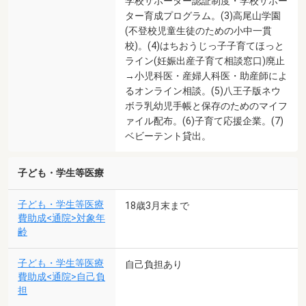
学校サポーター認証制度・学校サポー
ター育成プログラム。(3)高尾山学園
(不登校児童生徒のための小中一貫
校)。(4)はちおうじっ子子育てほっと
ライン(妊娠出産子育て相談窓口)廃止
→小児科医・産婦人科医・助産師によ
るオンライン相談。(5)八王子版ネウ
ボラ乳幼児手帳と保存のためのマイフ
ァイル配布。(6)子育て応援企業。(7)
ベビーテント貸出。
子ども・学生等医療
子ども・学生等医療
18歳3月末まで
費助成<通院>対象年
齢
子ども・学生等医療
自己負担あり
費助成<通院>自己負
担