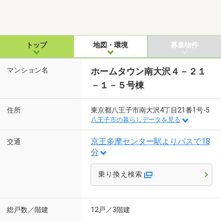
トップ
地図・環境
募集物件
マンション名
ホームタウン南大沢４－２１
－１－５号棟
住所
東京都八王子市南大沢4丁目21番1号-5
八王子市の暮らしデータを見る
京王多摩センター駅よりバスで18
交通
分
乗り換え検索
総戸数／階建
12戸／3階建