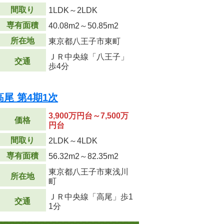
間取り
1LDK～2LDK
専有面積
40.08m
2
～50.85m
2
所在地
東京都八王子市東町
ＪＲ中央線「八王子」
交通
歩4分
尾 第4期1次
3,900万円台～7,500万
価格
円台
間取り
2LDK～4LDK
専有面積
56.32m
2
～82.35m
2
東京都八王子市東浅川
所在地
町
ＪＲ中央線「高尾」歩1
交通
1分