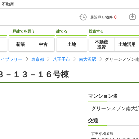
・不動産
0
最近見た物件
一戸建てを買う
建てる
投資する
不動産
新築
中古
土地
土地活用
投資
ライブラリー
東京都
八王子市
南大沢駅
グリーンメゾン
３－１３－１６号棟
マンション名
グリーンメゾン南大
交通
京王相模原線