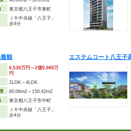
地
東京都八王子市東町
ＪＲ中央線「八王子」
歩4分
先着順
エステムコート八王子高
6,538万円～2億9,988万
円
り
2LDK～4LDK
積
60.06m
2
～150.42m
2
地
東京都八王子市中町
ＪＲ中央線「八王子」
歩4分