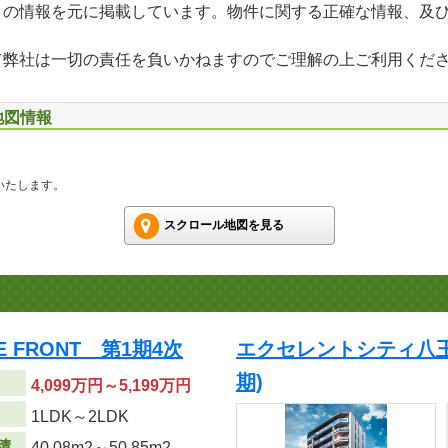
」の情報を元に掲載しています。物件に関する正確な情報、及
て弊社は一切の責任を負いかねますのでご理解の上ご利用くだ
地図情報
いたします。
スクロール地図を見る
 FRONT 第1期4次
エクセレントシティ八王子
期)
4,099万円～5,199万円
り
1LDK～2LDK
積
40.08m
2
～50.85m
2