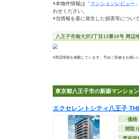
※本物件情報は「
マンションレビュー
わせください。
※当情報を基に発生した損害等につい
八王子市南大沢3丁目13番16号 周辺
※周辺情報を掲載しています。予めご容赦をお願い
東京都八王子市の新築マンション
エクセレントシティ八王子 THE
価格
間取
専有面