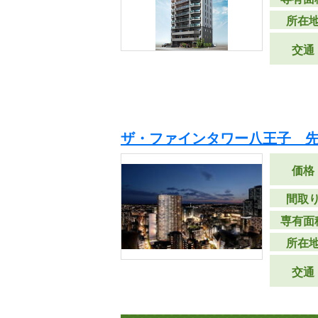
所在
交通
ザ・ファインタワー八王子 
価格
間取
専有面
所在
交通