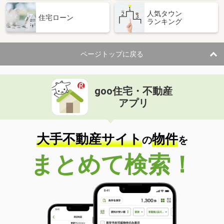
人気タウン
住宅ローン
ランキング
ページトップに戻る
goo住宅・不動産
アプリ
大手不動産サイト
物件
の
を
まとめて検索！