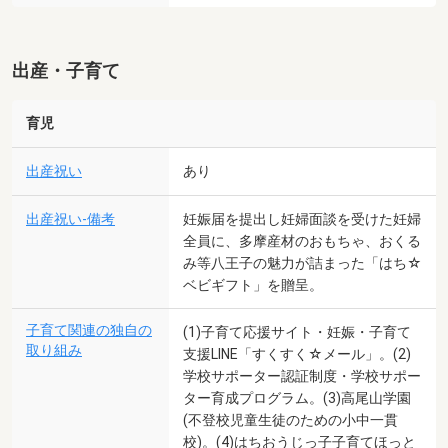
出産・子育て
育児
出産祝い
あり
出産祝い-備考
妊娠届を提出し妊婦面談を受けた妊婦
全員に、多摩産材のおもちゃ、おくる
み等八王子の魅力が詰まった「はち☆
ベビギフト」を贈呈。
子育て関連の独自の
(1)子育て応援サイト・妊娠・子育て
取り組み
支援LINE「すくすく☆メール」。(2)
学校サポーター認証制度・学校サポー
ター育成プログラム。(3)高尾山学園
(不登校児童生徒のための小中一貫
校)。(4)はちおうじっ子子育てほっと