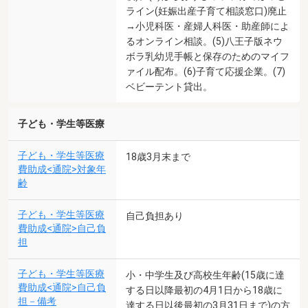
ライン(妊娠出産子育て相談窓口)廃止
→小児科医・産婦人科医・助産師によ
るオンライン相談。(5)八王子版ネウ
ボラ乳幼児手帳と保存のためのマイフ
ァイル配布。(6)子育て応援企業。(7)
ベビーテント貸出。
子ども・学生等医療
子ども・学生等医療
18歳3月末まで
費助成<通院>対象年
齢
子ども・学生等医療
自己負担あり
費助成<通院>自己負
担
子ども・学生等医療
小・中学生及び高校生年齢(15歳に達
費助成<通院>自己負
する日以降最初の4月1日から18歳に
担－備考
達する日以後最初の3月31日まで)の方