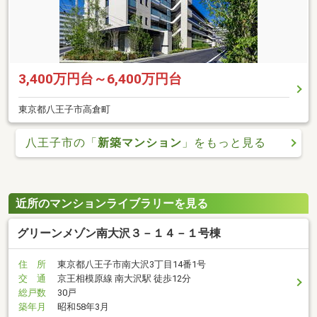
3,400万円台～6,400万円台
東京都八王子市高倉町
八王子市の「
新築マンション
」をもっと見る
近所のマンションライブラリーを見る
グリーンメゾン南大沢３－１４－１号棟
住 所
東京都八王子市南大沢3丁目14番1号
交 通
京王相模原線 南大沢駅 徒歩12分
総戸数
30戸
築年月
昭和58年3月