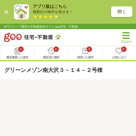
アプリ版はこちら
開く
複数社の物件を探せる！
NTTグループ運営の不動産総合サイト goo住宅・不動産
0
0
0
0
最近検索した条件
最近見た物件
保存した条件
お気に入り
グリーンメゾン南大沢３－１４－２号棟